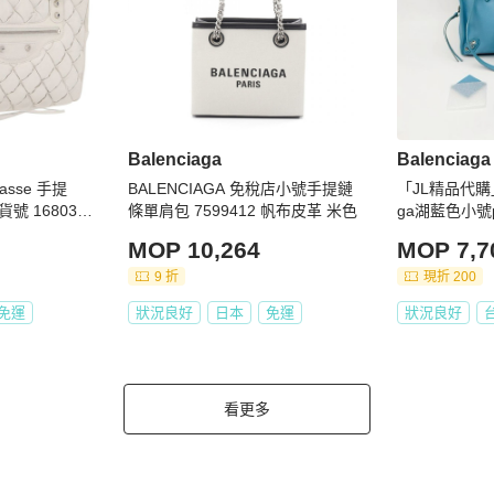
Balenciaga
Balenciaga
lasse 手提
BALENCIAGA 免稅店小號手提鏈
「JL精品代購」
號 16803
條單肩包 7599412 帆布皮革 米色
ga湖藍色小號pa
1V
MOP 10,264
MOP 7,7
9 折
現折 200
免運
狀況良好
日本
免運
狀況良好
看更多