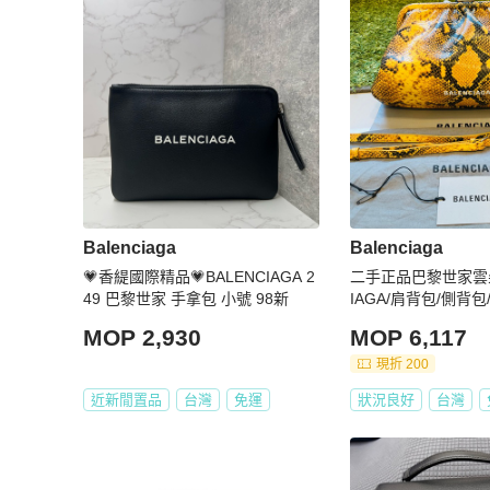
Balenciaga
Balenciaga
💗香緹國際精品💗BALENCIAGA 2
二手正品巴黎世家雲朵
49 巴黎世家 手拿包 小號 98新
IAGA/肩背包/側背
（全配）看圖看內文
MOP 2,930
MOP 6,117
現折 200
近新閒置品
台灣
免運
狀況良好
台灣