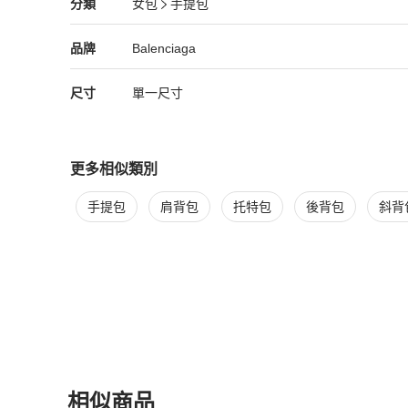
Balenciaga
女包
分類資訊
分類
女包
手提包
女包
/
手提包
推薦
Balenciaga
Balenciaga
精品
推薦清單
女包
品牌介紹
品牌
Balenciaga
尺寸
單一尺寸
更多相似類別
更多
Balenciaga
女包
相似商品推薦
手提包
肩背包
托特包
後背包
斜背
相似商品