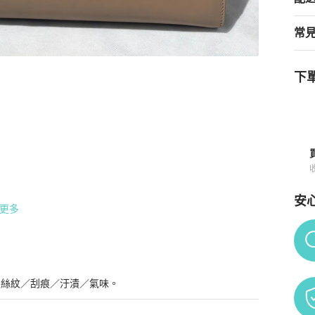
常
下單
安
更多
Po
髮絲紋／刮痕／汙漬／氣味。