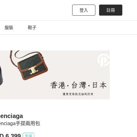
登入
註冊
服裝
鞋子
lenciaga
lenciaga手提兩用包
D 6,399
免運