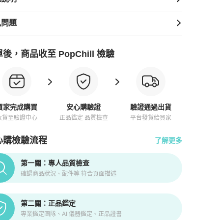
見問題
後，商品收至 PopChill 檢驗
買家完成購買
安心購驗證
驗證通過出貨
收貨至驗證中心
正品鑑定 品質檢查
平台發貨給買家
心購檢驗流程
了解更多
pChill拍拍圈正品驗證、安心購檢驗流程介紹
第一關：專人品質檢查
確認商品狀況、配件等 符合頁面描述
第二關：正品鑑定
專業鑑定團隊、AI 儀器鑑定、正品證書