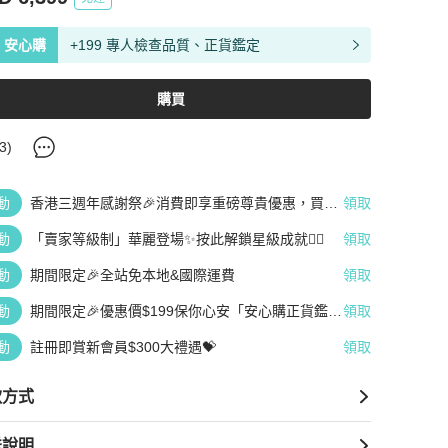
安心購
+199 專人檢查品質、正貨鑑定
購買
3
)
動
香港三週年感謝祭🎉消費即享重磅尊貴優惠，買越
領取
多、疊越多、賺越多🤑
動
「賣家等級制」華麗登場✨按此解鎖星級成就👆🏻
領取
動
期間限定🎉全站免本地&國際運費
領取
動
期間限定🎉優惠價$199保你心安「安心購正貨鑑
領取
定」
動
註冊即賞新會員$300大禮遇💝
領取
款方式
送說明