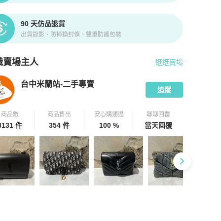
90 天仿品退貨
出貨錄影、防掉換封條、雙重防護包裝
識賣場主人
逛逛賣場
pChill 拍拍圈嚴選賣家
台中米蘭站-二手專賣
介紹
台中米蘭站-二手專賣
追蹤
商品數
商品售出
安心購通過
聊聊回覆
3131 件
354 件
100 %
當天回覆