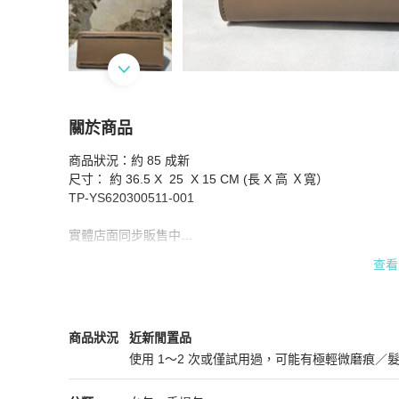
關於商品
關於
商品狀況：約 85 成新 

Balenciaga手提兩用包
商品詳情與購買須知
尺寸： 約 36.5 X  25  X 15 CM (長 X 高 Ｘ寬）

TP-YS620300511-001

實體店面同步販售中

商品皆只有一個，以售出為主

查看
下單前可先詢問

商品售出皆會開立米蘭站店家購買證明

歡迎安心購買
Balenciaga
女包
商品狀態與細節
商品狀況
近新閒置品
使用 1～2 次或僅試用過，可能有極輕微磨痕／
近新閒置品