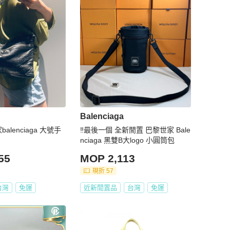
Balenciaga
alenciaga 大號手
‼️最後一個 全新閒置 巴黎世家 Bale
nciaga 黑雙B大logo 小圓筒包
55
MOP 2,113
現折 57
台灣
免運
近新閒置品
台灣
免運