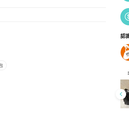
認
Po
包