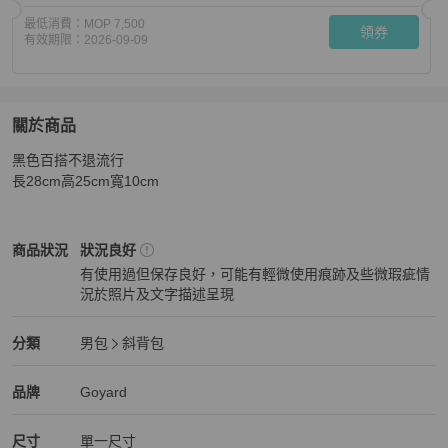
最低消費：
MOP 7,500
領券
有效期限：
2026-09-09
關於商品
關於
黑色百搭不退流行

Goyard男士黑色斜跨包
商品詳情與購買須知
長28cm高25cm寬10cm
Goyard
男包
商品狀態與細節
商品狀況
狀況良好
有使用過但保存良好，可能有輕微使用痕跡及些微瑕疵情
況於照片及文字描述呈現
狀況良好
Goyard
男包
分類資訊
分類
男包
斜背包
男包
/
斜背包
推薦
Goyard
Goyard
精品
推薦清單
男包
品牌介紹
品牌
Goyard
尺寸
單一尺寸