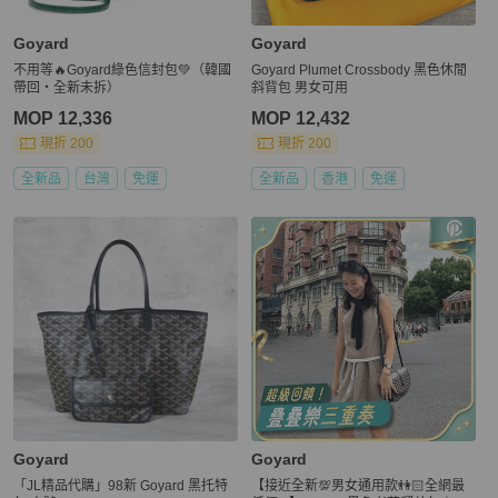
Goyard
Goyard
不用等🔥Goyard綠色信封包💚（韓國
Goyard Plumet Crossbody 黑色休閒
帶回・全新未拆）
斜背包 男女可用
MOP 12,336
MOP 12,432
現折 200
現折 200
全新品
台灣
免運
全新品
香港
免運
Goyard
Goyard
「JL精品代購」98新 Goyard 黑托特
【接近全新💯男女通用款👫🏻全網最