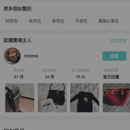
更多相似類別
更多
Goyard
男包
相似商品推薦
斜背包
肩背包
後背包
手提包
電腦公事包
認識賣場主人
逛逛賣場
PopChill 拍拍圈嚴選賣家
momo
介紹
momo
追蹤
商品數
商品售出
安心購通過
聊聊回覆
37 件
10 件
75 %
當天回覆