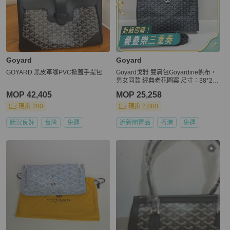
Goyard
Goyard
GOYARD 黑皮革咖PVC掀蓋手提包
Goyard戈雅 雙肩包Goyardine帆布，
男女同款 經典老花圖案 尺寸：38*28*
16c
MOP 42,405
MOP 25,258
現折 200
現折 2,000
狀況良好
台灣
免運
近新閒置品
香港
免運