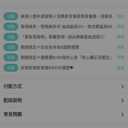
活動
香港三週年感謝祭🎉消費即享重磅尊貴優惠，買越多、
領取
疊越多、賺越多🤑
活動
賣得越多，慳得越多🤑 抽成最高5%、物流費最高$800
領取
🤩 再見無上限抽成👋🏻
活動
「賣家等級制」華麗登場✨按此解鎖星級成就👆🏻
領取
活動
期間限定🎉全站免本地&國際運費
領取
活動
期間限定🎉優惠價$199保你心安「安心購正貨鑑定」
領取
活動
註冊即賞新會員$300大禮遇💝
領取
付款方式
配送說明
常見問題