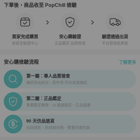
下單後，商品收至 PopChill 檢驗
買家完成購買
安心購驗證
驗證通過出貨
收貨至驗證中心
正品鑑定 品質檢查
平台發貨給買家
安心購檢驗流程
了解更多
PopChill拍拍圈正品驗證、安心購檢驗流程介紹
第一關：專人品質檢查
確認商品狀況、配件等 符合頁面描述
第二關：正品鑑定
專業鑑定團隊、AI 儀器鑑定、正品證書
90 天仿品退貨
出貨錄影、防掉換封條、雙重防護包裝