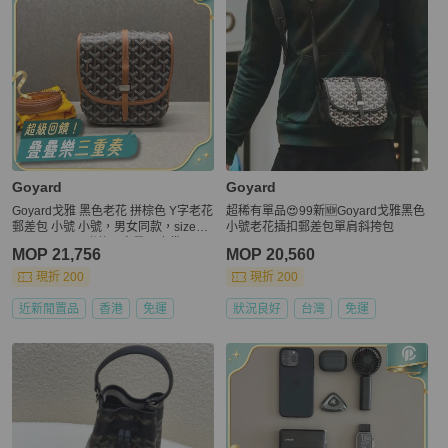
Goyard
Goyard
Goyard戈雅 黑色老花 拼棕色 Y字老花
超稀有單品😍99新🆕Goyard戈雅黑色
郵差包 小號 小號，男女同款，size：
小號老花插扣郵差包單肩斜挎包
22*16*7cm。附件：肩帶、塵袋
MOP 21,756
MOP 20,560
現折 200
現折 200
近新閒置品
香港
免運
狀況良好
台灣
免運