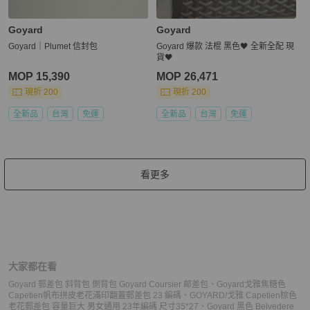
Goyard
Goyard
Goyard｜Plumet 信封包
Goyard 爆款 法棍 黑色🖤 全新全配 現
貨🖤
MOP 15,390
MOP 26,471
現折 200
現折 200
全新品
台灣
免運
全新品
台灣
免運
看更多
大家都在看
Goyard 郵差包 斜背包 側背包 Goyard Coursier 邮差包
、
Goyard戈雅焦糖色
Capetien帆布拼皮老花滿印翻蓋郵差包 23 編碼
、
GOYARD/戈雅 Capetien棕色
老花郵差包 容量巨大 男女通用 23年編碼 尺寸35*27
、
Goyard 黑色 Belvedere