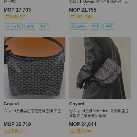
包 中號
低價✨】Goyard黑色老花郵差包｜斜
揹包｜小號
MOP 17,703
MOP 21,755
現折 200
現折 200
狀況良好
台灣
免運
狀況良好
香港
免運
Goyard
Goyard
Goyard戈雅黑色老花托特包/腋下包
🌼Goyard戈雅Belvedere 系列郵差包
深藍雙色壓花全新全配
MOP 20,719
MOP 24,644
現折 200
現折 200