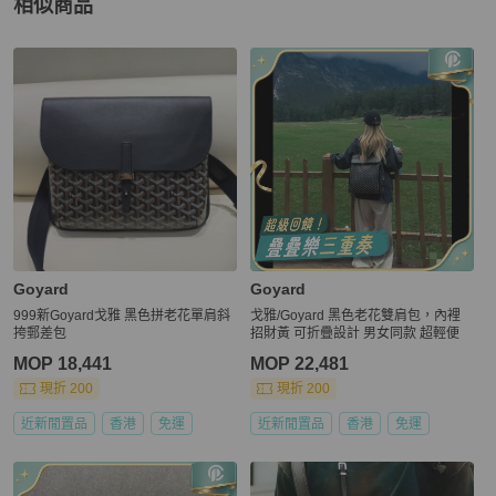
相似商品
更多相似
Goyard
男包
推薦精品
Goyard
Goyard
999新Goyard戈雅 黑色拼老花單肩斜
戈雅/Goyard 黑色老花雙肩包，內裡
挎郵差包
招財黃 可折疊設計 男女同款 超輕便
MOP 18,441
MOP 22,481
現折 200
現折 200
近新閒置品
香港
免運
近新閒置品
香港
免運