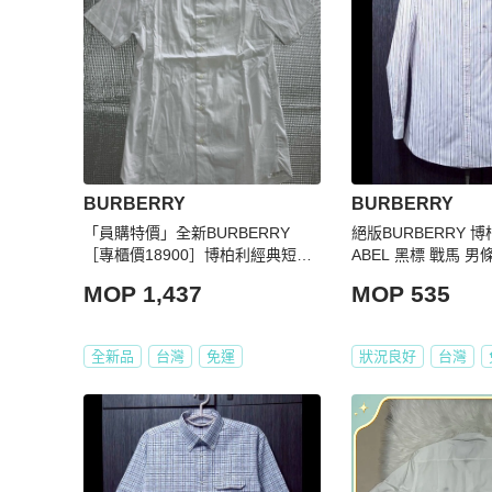
BURBERRY
BURBERRY
「員購特價」全新BURBERRY
絕版BURBERRY 博柏
［專櫃價18900］博柏利經典短袖
ABEL 黑標 戰馬 
襯衫
8號
MOP 1,437
MOP 535
全新品
台灣
免運
狀況良好
台灣