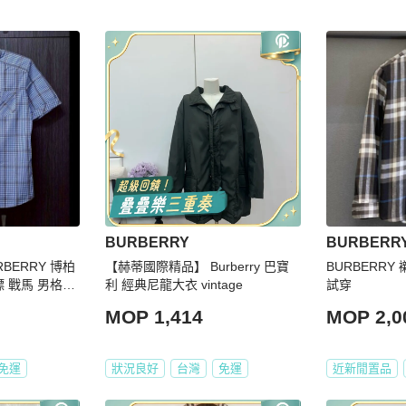
BURBERRY
BURBERR
RBERRY 博柏
【赫蒂國際精品】 Burberry 巴寶
BURBERRY
藍標 戰馬 男格紋
利 經典尼龍大衣 vintage
試穿
MOP 1,414
MOP 2,0
免運
狀況良好
台灣
免運
近新閒置品