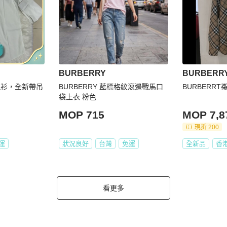
BURBERRY
BURBERR
袖襯衫，全新帶吊
BURBERRY 藍標格紋滾邊戰馬口
BURBERR
）
袋上衣 粉色
MOP 715
MOP 7,8
現折 200
運
狀況良好
台灣
免運
全新品
香
看更多