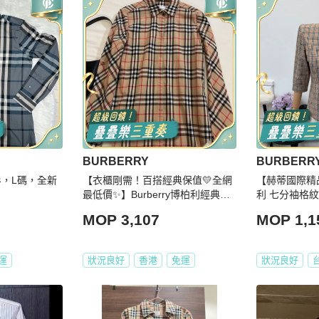
BURBERRY
BURBERR
衫，L碼，全新
【衣櫃剛需！百搭經典保值💛全網
【赫蒂國際精品】
最低價✨】Burberry博柏利經典格
利 七分袖格紋襯衫
紋襯衫🧥
MOP 3,107
MOP 1,1
運
狀況良好
香港
免運
狀況良好