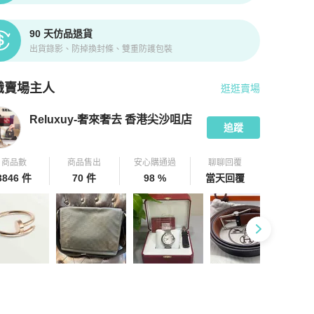
90 天仿品退貨
出貨錄影、防掉換封條、雙重防護包裝
識賣場主人
逛逛賣場
pChill 拍拍圈嚴選賣家
Reluxuy-奢來奢去 香港尖沙咀店
介紹
Reluxuy-奢來奢去 香港尖沙咀店
追蹤
商品數
商品售出
安心購通過
聊聊回覆
3846 件
70 件
98 %
當天回覆