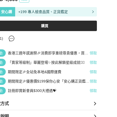
安心購
+199 專人檢查品質、正貨鑑定
購買
1
)
動
香港三週年感謝祭🎉消費即享重磅尊貴優惠，買越
領取
多、疊越多、賺越多🤑
動
「賣家等級制」華麗登場✨按此解鎖星級成就👆🏻
領取
動
期間限定🎉全站免本地&國際運費
領取
動
期間限定🎉優惠價$199保你心安「安心購正貨鑑
領取
定」
動
註冊即賞新會員$300大禮遇💝
領取
款方式
送說明