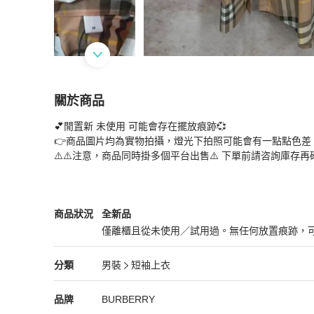
關於商品
關於
💕閒置新 未使用 可能會存在擺放痕跡💞

閒置未使用 BURBERRY博柏利 襯衣 M碼 🈚附
👉商品圖片均為實物拍攝，燈光下拍照可能會有一點點色差
⚠️⚠️注意，商品同時掛多個平台出售⚠️ 下單前請咨詢庫存
BURBERRY
男裝
商品狀態與細節
商品狀況
全新品
僅離櫃且從未使用／試用過。無任何放置痕跡，
全新品
BURBERRY
男裝
分類資訊
分類
男裝
短袖上衣
男裝
/
短袖上衣
推薦
BURBERRY
BURBERRY
精品
推薦清單
男裝
品牌介紹
品牌
BURBERRY