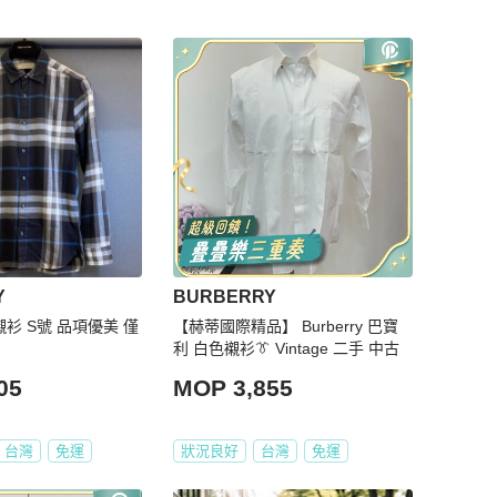
Y
BURBERRY
 襯衫 S號 品項優美 僅
【赫蒂國際精品】 Burberry 巴寶
利 白色襯衫👔 Vintage 二手 中古
05
MOP 3,855
台灣
免運
狀況良好
台灣
免運