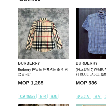
更多相似
BURBERRY
男裝
推薦精品
BURBERRY
BURBERRY
Burberry 巴寶莉 經典格紋 襯衫 男
(日本製MIJ)絕版BU
女皆可穿
利 BLUE LABEL 
短袖襯衫M
MOP 1,285
MOP 586
近新閒置品
台灣
免運
狀況良好
台灣