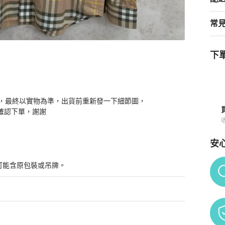
常
下單
件
商品詳情與購買須知
，最終以實物為準，出貨前重新發一下細節圖，

再確認下單，謝謝
安
Po
可能含原包裝或吊牌。