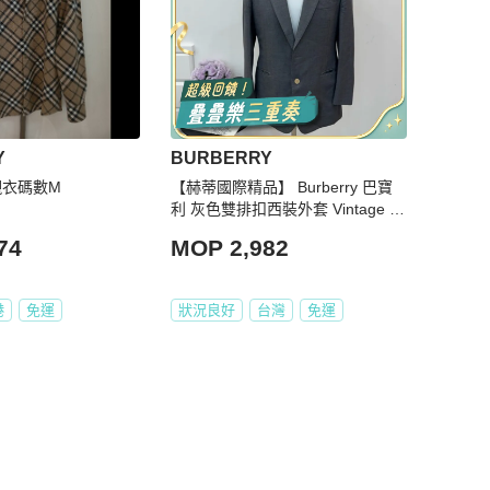
Y
BURBERRY
T襯衣碼數M
【赫蒂國際精品】 Burberry 巴寶
利 灰色雙排扣西裝外套 Vintage 二
手 中古
74
MOP 2,982
港
免運
狀況良好
台灣
免運