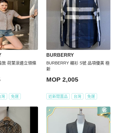
Y
BURBERRY
Y 倫敦 荷葉滾邊立領條
BURBERRY 襯衫 S號 品項優美 極
新
5
MOP 2,005
台灣
免運
近新閒置品
台灣
免運