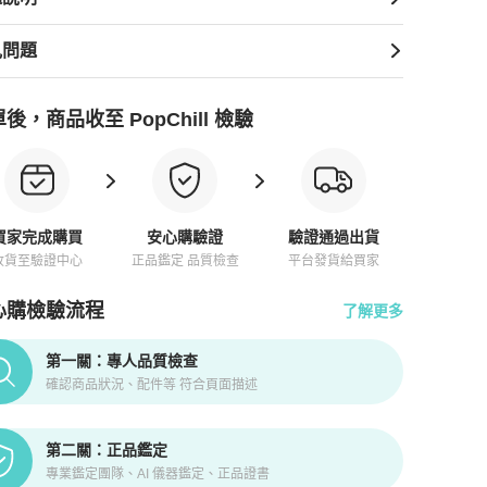
見問題
後，商品收至 PopChill 檢驗
買家完成購買
安心購驗證
驗證通過出貨
收貨至驗證中心
正品鑑定 品質檢查
平台發貨給買家
心購檢驗流程
了解更多
pChill拍拍圈正品驗證、安心購檢驗流程介紹
第一關：專人品質檢查
確認商品狀況、配件等 符合頁面描述
第二關：正品鑑定
專業鑑定團隊、AI 儀器鑑定、正品證書