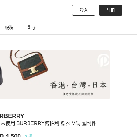
登入
註冊
服裝
鞋子
RBERRY
未使用 BURBERRY博柏利 襯衣 M碼 🈚附件
D 4,500
免運