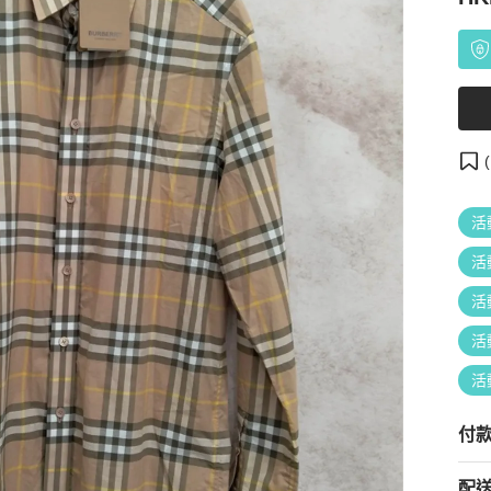
(
活
活
活
活
活
付
配