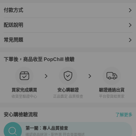
付款方式
配送說明
常見問題
下單後，商品收至 PopChill 檢驗
買家完成購買
安心購驗證
驗證通過出貨
收貨至驗證中心
正品鑑定 品質檢查
平台發貨給買家
安心購檢驗流程
了解更多
PopChill拍拍圈正品驗證、安心購檢驗流程介紹
第一關：專人品質檢查
確認商品狀況、配件等 符合頁面描述