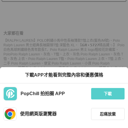
大家都在看
【RALPH LAUREN】POLO刺繡小馬中性長袖薄款T恤上衣(藍色/M號)
、
Polo
Ralph Lauren 男士經典長袖圓領T恤 深藍色 XL
、
【𝙂𝙍 • 𝟱𝟳𝟮𝟳精品藏 ✨】 Polo
白色馬球刺繡綠色青年款長T
、
Polo Ralph Lauren 男士 logo粗絞花針織套
、
Polo
Polo Ralph Lauren
、
灰色
、
T恤
、
上衣
、
灰色 Polo Ralph Lauren
、
灰色 T
恤
、
灰色 上衣
、
Polo Ralph Lauren T恤
、
Polo Ralph Lauren 上衣
、
T恤 上衣
、
二手 Polo Ralph Lauren
、
便宜 Polo Ralph Lauren
、
小資 Polo Ralph
Lauren
、
熱門 Polo Ralph Lauren
、
中古 Polo Ralph Lauren
、
推薦 Polo Ralph
Lauren
、
二手 T恤
、
便宜 T恤
、
小資 T恤
、
熱門 T恤
、
中古 T恤
、
推薦 T恤
、
二手
下載APP才能看到完整內容和優惠價格
上衣
、
便宜 上衣
、
小資 上衣
、
熱門 上衣
、
中古 上衣
、
推薦 上衣
PopChill 拍拍圈 APP
下載
上架
使用網頁版瀏覽器
忍痛放棄