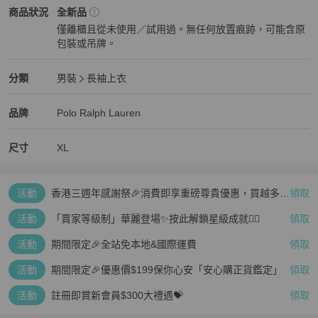
Polo Ralph Lauren
男裝
商品狀態與細節
商品狀況
全新品
僅離櫃且從未使用／試用過。無任何放置痕跡，可能含原
包裝或吊牌。
全新品
Polo Ralph Lauren
男裝
分類資訊
分類
男裝
長袖上衣
男裝
/
長袖上衣
推薦
Polo Ralph Lauren
Polo Ralph Lauren
精品
推薦清單
男裝
品牌介紹
品牌
Polo Ralph Lauren
尺寸
XL
活動
香港三週年感謝祭🎉消費即享重磅尊貴優惠，買越多、
領取
疊越多、賺越多🤑
活動
「賣家等級制」華麗登場✨按此解鎖星級成就👆🏻
領取
活動
期間限定🎉全站免本地&國際運費
領取
活動
期間限定🎉優惠價$199保你心安「安心購正貨鑑定」
領取
活動
註冊即賞新會員$300大禮遇💝
領取