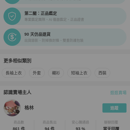
第二關：正品鑑定
專業鑑定團隊、AI 儀器鑑定、正品證書
90 天仿品退貨
出貨錄影、防掉換封條、雙重防護包裝
更多相似類別
更多
Polo Ralph Lauren
男裝
相似商品推薦
長袖上衣
外套
襯衫
短袖上衣
西裝
認識賣場主人
逛逛賣場
PopChill 拍拍圈嚴選賣家
格林
介紹
格林
追蹤
商品數
商品售出
安心購通過
聊聊回覆
861 件
94 件
93 %
當天回覆