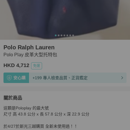
Polo Ralph Lauren
Polo Play 皮革大型托特包
HKD 4,712
免運
安心購
+199 專人檢查品質、正貨鑑定
關於商品
關於
這顆是Poloplay 的最大號

Polo Play 皮革大型托特包
商品詳情與購買須知
尺寸 高 43.8 公分 x 長 57.8 公分 x 深 22.9 公分

於4/27於新光三越購買 全新未使用過！！
