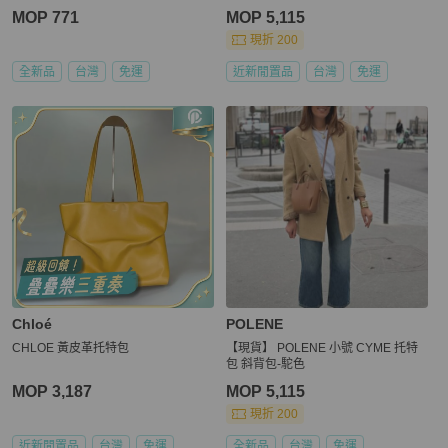
MOP 771
MOP 5,115
現折 200
全新品
台灣
免運
近新閒置品
台灣
免運
Chloé
POLENE
CHLOE 黃皮革托特包
【現貨】 POLENE 小號 CYME 托特
包 斜背包-駝色
MOP 3,187
MOP 5,115
現折 200
近新閒置品
台灣
免運
全新品
台灣
免運