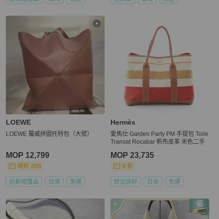
LOEWE
Hermès
LOEWE 羅威拼圖托特包（大號）
愛馬仕 Garden Party PM 手提包 Toile
Transat Rocabar 帆布皮革 米色二手
MOP 12,799
MOP 23,735
現折 200
9 折
近新閒置品
台灣
免運
狀況良好
日本
免運