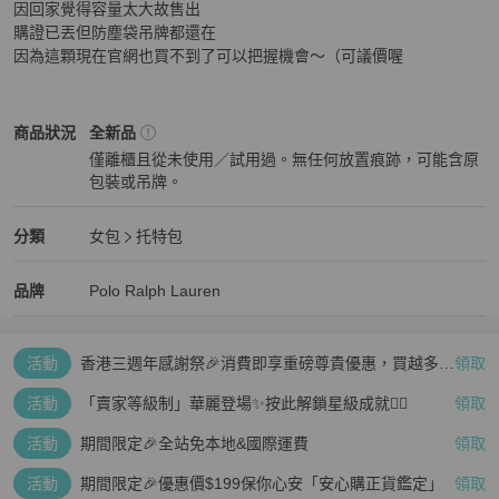
因回家覺得容量太大故售出

購證已丟但防塵袋吊牌都還在

因為這顆現在官網也買不到了可以把握機會～（可議價喔
Polo Ralph Lauren
女包
商品狀態與細節
商品狀況
全新品
僅離櫃且從未使用／試用過。無任何放置痕跡，可能含原
包裝或吊牌。
全新品
Polo Ralph Lauren
女包
分類資訊
分類
女包
托特包
女包
/
托特包
推薦
Polo Ralph Lauren
Polo Ralph Lauren
精品
推薦清單
女包
品牌介紹
品牌
Polo Ralph Lauren
活動
香港三週年感謝祭🎉消費即享重磅尊貴優惠，買越多、
領取
疊越多、賺越多🤑
活動
「賣家等級制」華麗登場✨按此解鎖星級成就👆🏻
領取
活動
期間限定🎉全站免本地&國際運費
領取
活動
期間限定🎉優惠價$199保你心安「安心購正貨鑑定」
領取