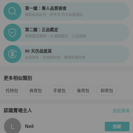
PopChill拍拍圈正品驗證、安心購檢驗流程介紹
第一關：專人品質檢查
確認商品狀況、配件等 符合頁面描述
第二關：正品鑑定
專業鑑定團隊、AI 儀器鑑定、正品證書
90 天仿品退貨
出貨錄影、防掉換封條、雙重防護包裝
更多相似類別
更多
Polo Ralph Lauren
女包
相似商品推薦
托特包
肩背包
手提包
後背包
斜背包
認識賣場主人
逛逛賣場
PopChill 拍拍圈嚴選賣家
Neil
介紹
L
Neil
追蹤