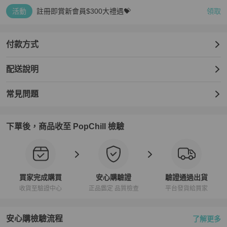
活動
註冊即賞新會員$300大禮遇💝
領取
付款方式
配送說明
常見問題
下單後，商品收至 PopChill 檢驗
買家完成購買
安心購驗證
驗證通過出貨
收貨至驗證中心
正品鑑定 品質檢查
平台發貨給買家
安心購檢驗流程
了解更多