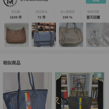
商品數
商品售出
安心購通過
聊聊回覆
1639 件
72 件
100 %
當天回覆
相似商品
更多相似
MOYNAT
女包
推薦精品