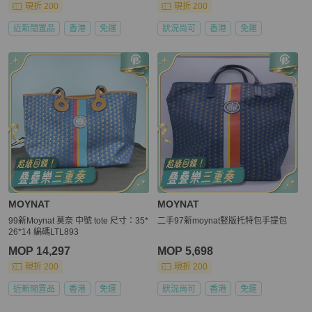
現折 200
現折 200
近新閒置品
香港
免運
狀況尚可
香港
免運
MOYNAT
MOYNAT
99新Moynat 莫奈 中號 tote 尺寸：35*
二手97新moynat竪版托特包手提包
26*14 編碼LTL893
MOP 14,297
MOP 5,698
現折 200
現折 200
近新閒置品
香港
免運
狀況尚可
香港
免運