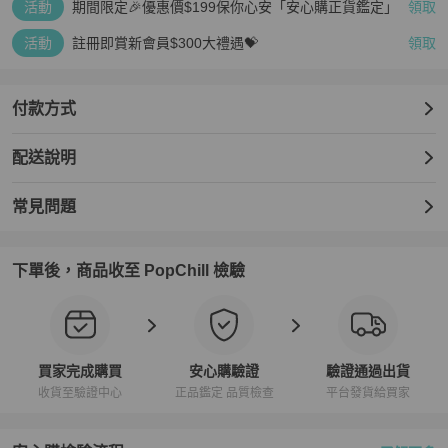
活動
期間限定🎉優惠價$199保你心安「安心購正貨鑑定」
領取
活動
註冊即賞新會員$300大禮遇💝
領取
付款方式
配送說明
常見問題
下單後，商品收至 PopChill 檢驗
買家完成購買
安心購驗證
驗證通過出貨
收貨至驗證中心
正品鑑定 品質檢查
平台發貨給買家