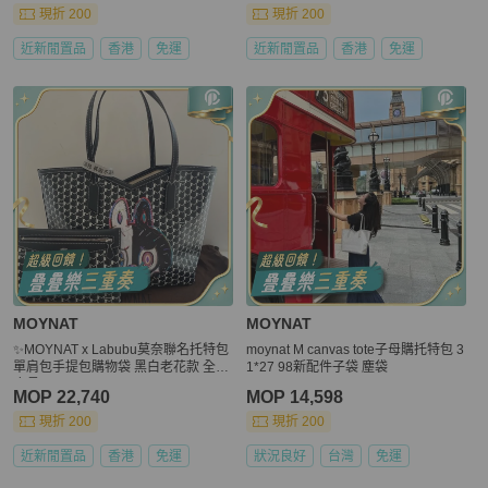
現折 200
現折 200
近新閒置品
香港
免運
近新閒置品
香港
免運
MOYNAT
MOYNAT
✨MOYNAT x Labubu莫奈聯名托特包
moynat M canvas tote子母購托特包 3
單肩包手提包購物袋 黑白老花款 全新
1*27 98新配件子袋 塵袋
底長32cm💛正品
MOP 22,740
MOP 14,598
現折 200
現折 200
近新閒置品
香港
免運
狀況良好
台灣
免運