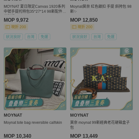
MOYNAT 夏日限定Canvas 1920系列
Moynat莫奈 紅色銀扣 手提 斜挎包 98
中號手提托特包35*27*14 98新配件塵
新✨️
袋購證
MOP 9,972
MOP 12,850
現折 200
現折 200
狀況良好
台灣
免運
狀況良好
台灣
免運
MOYNAT
MOYNAT
Moynat tote bag reversible calfskin
莫奈 moynat 99新經典老花硬箱盒子
包
MOP 10,340
MOP 13,449