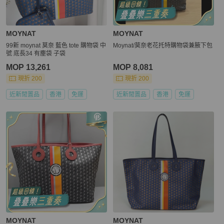
MOYNAT
MOYNAT
99新 moynat 莫奈 藍色 tote 購物袋 中
Moynat/莫奈老花托特購物袋兼腋下包
號 底長34 有塵袋 子袋
MOP 13,261
MOP 8,081
現折 200
現折 200
近新閒置品
香港
免運
近新閒置品
香港
免運
MOYNAT
MOYNAT