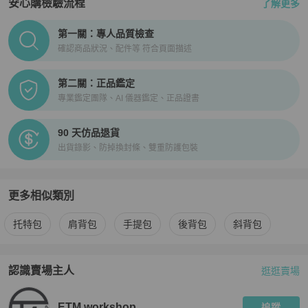
安心購檢驗流程
了解更多
PopChill拍拍圈正品驗證、安心購檢驗流程介紹
第一關：專人品質檢查
確認商品狀況、配件等 符合頁面描述
第二關：正品鑑定
專業鑑定團隊、AI 儀器鑑定、正品證書
90 天仿品退貨
出貨錄影、防掉換封條、雙重防護包裝
更多相似類別
更多
MOYNAT
女包
相似商品推薦
托特包
肩背包
手提包
後背包
斜背包
認識賣場主人
逛逛賣場
PopChill 拍拍圈嚴選賣家
ETM.workshop
介紹
ETM.workshop
追蹤