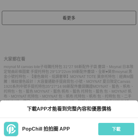
看更多
大家都在看
moynat M canvas tote子母購托特包 31*27 98新配件子袋 塵袋
、
Moynat 日本限
定彎曲彩條圖案 手提托特包 29*13*22cm 99新配件塵袋
、
全新♥️莫奈moynat 黑
金小號托特包
、
【撞色幾何、低調奢華】MOYNAT TOTE 莫奈托特包｜經典M圖
騰｜條紋撞色設計｜大容量通勤手提肩背包-小號
、
MOYNAT 夏日限定Canvas
1920系列中號手提托特包35*27*14 98新配件塵袋購證
MOYNAT
、
藍色
、
帆布
、
托特包
、
包
、
藍色 MOYNAT
、
藍色 帆布
、
藍色 托特包
、
藍色 包
、
MOYNAT 帆
布
、
MOYNAT 托特包
、
MOYNAT 包
、
帆布 托特包
、
帆布 包
、
托特包 包
、
二手
MOYNAT
、
便宜 MOYNAT
、
小資 MOYNAT
、
熱門 MOYNAT
、
中古 MOYNAT
、
推薦 MOYNAT
、
二手 托特包
、
便宜 托特包
、
小資 托特包
、
熱門 托特包
、
中古
下載APP才能看到完整內容和優惠價格
托特包
、
推薦 托特包
、
二手 包
、
便宜 包
、
小資 包
、
熱門 包
、
中古 包
、
推薦 包
PopChill 拍拍圈 APP
下載