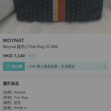
MOYNAT
Moynat 藍色小Tote Bag XC496
HKD 7,140
免運
安心購
+199 專人檢查品質、正貨鑑定
關於商品
關於
[品牌] :Moynat

Moynat 藍色小Tote Bag XC496
商品詳情與購買須知
[型號] :Tote Bag

[顏色] :蓝色

[新舊] :RANK A
