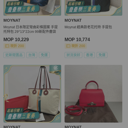
MOYNAT
MOYNAT
Moynat 日本限定彎曲彩條圖案 手提
Moynat 經典款老花托特 手提包
托特包 29*13*22cm 99新配件塵袋
MOP 10,229
MOP 10,774
現折 200
現折 200
近新閒置品
台灣
免運
狀況良好
香港
免運
MOYNAT
MOYNAT