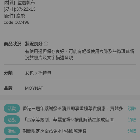
[材質] :塗層帆布

[尺寸]:37x22x13

[配件]:塵袋

code :XC496
MOYNAT
女包
商品狀態與細節
商品狀況
狀況良好
有使用過但保存良好，可能有輕微使用痕跡及些微瑕疵情
況於照片及文字描述呈現
狀況良好
MOYNAT
女包
分類資訊
分類
女包
托特包
女包
/
托特包
推薦
MOYNAT
MOYNAT
精品
推薦清單
女包
品牌介紹
品牌
MOYNAT
活動
香港三週年感謝祭🎉消費即享重磅尊貴優惠，買越多、
領取
疊越多、賺越多🤑
活動
「賣家等級制」華麗登場✨按此解鎖星級成就👆🏻
領取
活動
期間限定🎉全站免本地&國際運費
領取