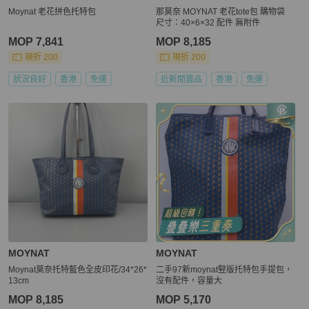
Moynat 老花拼色托特包
那莫奈 MOYNAT 老花tote包 購物袋
尺寸：40×6×32 配件 無附件
MOP 7,841
MOP 8,185
現折 200
現折 200
狀況良好
香港
免運
近新閒置品
香港
免運
MOYNAT
MOYNAT
Moynat莫奈托特藍色全皮印花/34*26*
二手97新moynat竪版托特包手提包，
13cm
沒有配件，容量大
MOP 8,185
MOP 5,170