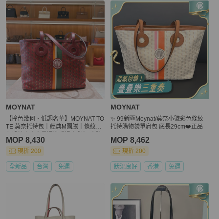
MOYNAT
MOYNAT
【撞色幾何、低調奢華】MOYNAT TO
✨ 99新🆕Moynat/莫奈小號彩色條紋
TE 莫奈托特包｜經典M圖騰｜條紋撞
托特購物袋單肩包 底長29cm❤️正品
色設計｜大容量通勤手提肩背包-小號
MOP 8,430
MOP 8,462
現折 200
現折 200
全新品
台灣
免運
狀況良好
香港
免運