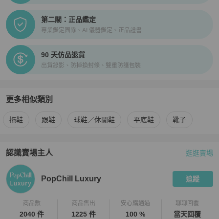
第二關：正品鑑定
專業鑑定團隊、AI 儀器鑑定、正品證書
90 天仿品退貨
出貨錄影、防掉換封條、雙重防護包裝
更多相似類別
更多
Sergio Rossi
女鞋
相似商品推薦
拖鞋
跟鞋
球鞋／休閒鞋
平底鞋
靴子
認識賣場主人
逛逛賣場
PopChill 拍拍圈嚴選賣家
PopChill Luxury
介紹
PopChill Luxury
追蹤
商品數
商品售出
安心購通過
聊聊回覆
2040 件
1225 件
100 %
當天回覆