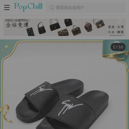
搜尋商品或用戶
1
/
10