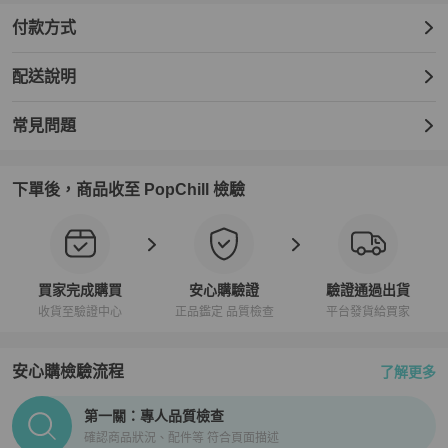
付款方式
配送說明
常見問題
下單後，商品收至 PopChill 檢驗
買家完成購買
安心購驗證
驗證通過出貨
收貨至驗證中心
正品鑑定 品質檢查
平台發貨給買家
安心購檢驗流程
了解更多
PopChill拍拍圈正品驗證、安心購檢驗流程介紹
第一關：專人品質檢查
確認商品狀況、配件等 符合頁面描述