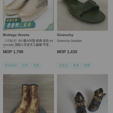
Bottega Veneta
Givenchy
（ IT36.5）BV 義大利製 經典 金色 Int
Givenchy Sandals
recciato 頂級小羊皮手工編織 平底橡
膠厚底懶人鞋 休閒鞋
MOP 1,799
MOP 1,430
狀況良好
台灣
免運
全新品
香港
免運