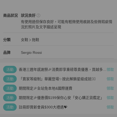
Sergio Rossi
女鞋
商品狀態與細節
商品狀況
狀況良好
有使用過但保存良好，可能有輕微使用痕跡及些微瑕疵情
況於照片及文字描述呈現
狀況良好
Sergio Rossi
女鞋
分類資訊
分類
女鞋
拖鞋
女鞋
/
拖鞋
推薦
Sergio Rossi
Sergio Rossi
精品
推薦清單
女鞋
品牌介紹
品牌
Sergio Rossi
活動
香港三週年感謝祭🎉消費即享重磅尊貴優惠，買越多、
領取
疊越多、賺越多🤑
活動
「賣家等級制」華麗登場✨按此解鎖星級成就👆🏻
領取
活動
期間限定🎉全站免本地&國際運費
領取
活動
期間限定🎉優惠價$199保你心安「安心購正貨鑑定」
領取
活動
註冊即賞新會員$300大禮遇💝
領取