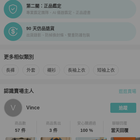
第二關：正品鑑定
專業鑑定團隊、AI 儀器鑑定、正品證書
90 天仿品退貨
出貨錄影、防掉換封條、雙重防護包裝
更多相似類別
更多
Vivienne Westwood
男裝
相似商品推薦
長褲
外套
襯衫
長袖上衣
短袖上衣
認識賣場主人
逛逛賣場
PopChill 拍拍圈嚴選賣家
Vince
介紹
V
Vince
追蹤
商品數
商品售出
安心購通過
聊聊回覆
57 件
3 件
100 %
當天回覆