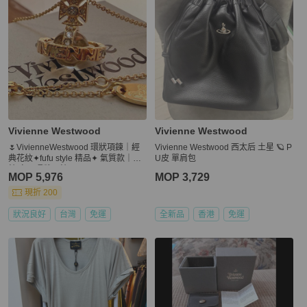
Vivienne Westwood
Vivienne Westwood
🌷VivienneWestwood 環狀項鍊｜經
Vivienne Westwood 西太后 土星 🪐 P
典花紋✦fufu style 精品✦ 氣質款｜項
U皮 單肩包
鍊.字母環狀項鍊
MOP 5,976
MOP 3,729
現折 200
狀況良好
台灣
免運
全新品
香港
免運