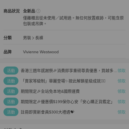
Vivienne Westwood
男裝
商品狀態與細節
商品狀況
全新品
僅離櫃且從未使用／試用過。無任何放置痕跡，可能含原
包裝或吊牌。
全新品
Vivienne Westwood
男裝
分類資訊
分類
男裝
長褲
男裝
/
長褲
推薦
Vivienne Westwood
Vivienne Westwood
精品
推薦清單
男裝
品牌介紹
品牌
Vivienne Westwood
活動
香港三週年感謝祭🎉消費即享重磅尊貴優惠，買越多、
領取
疊越多、賺越多🤑
活動
「賣家等級制」華麗登場✨按此解鎖星級成就👆🏻
領取
活動
期間限定🎉全站免本地&國際運費
領取
活動
期間限定🎉優惠價$199保你心安「安心購正貨鑑定」
領取
活動
註冊即賞新會員$300大禮遇💝
領取