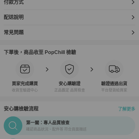
付款方式
配送說明
常見問題
下單後，商品收至 PopChill 檢驗
買家完成購買
安心購驗證
驗證通過出貨
收貨至驗證中心
正品鑑定 品質檢查
平台發貨給買家
安心購檢驗流程
了解更多
PopChill拍拍圈正品驗證、安心購檢驗流程介紹
第一關：專人品質檢查
確認商品狀況、配件等 符合頁面描述