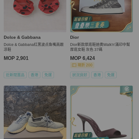
Dolce & Gabbana
Dior
Dolce & Gabbana红黑波点鱼嘴高跟
Dior新款厚底鞋迪奧Walk'n'滿印中幫
凉鞋
厚底女鞋 灰色 37碼
MOP 2,901
MOP 6,424
現折 200
近新閒置品
香港
免運
狀況良好
香港
免運