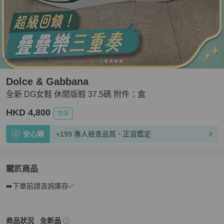
Dolce & Gabbana
全新 DG女鞋 休閒版鞋 37.5碼 附件：盒
HKD 4,800
免運
安心購
+199 專人檢查品質、正貨鑑定
關於商品
關於
➡️下單前請咨詢庫存✅
全新 DG女鞋 休閒版鞋 37.5碼 附件：盒
商品詳情與購買
Dolce & Gabbana
女鞋
商品狀態與細節
商品狀況
全新品