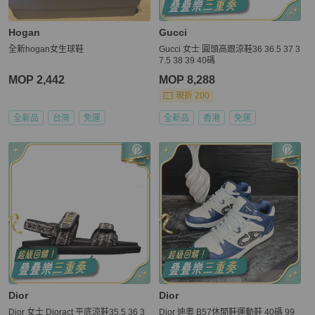
Hogan
Gucci
全新hogan女生球鞋
Gucci 女士 圓頭高跟涼鞋36 36.5 37 3
7.5 38 39 40碼
MOP 2,442
MOP 8,288
現折 200
全新品
台灣
免運
全新品
香港
免運
Dior
Dior
Dior 女士 Dioract 平底涼鞋35.5 36 3
Dior 迪奧 B57休閒鞋運動鞋 40碼 99