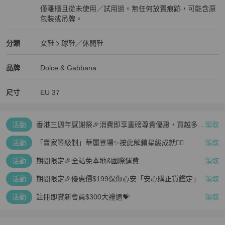
僅離櫃且從未使用／試用過。無任何放置痕跡，可能含原
包裝或吊牌。
全新品
Dolce & Gabbana
女鞋
分類資訊
分類
女鞋
球鞋／休閒鞋
女鞋
/
球鞋／休閒鞋
推薦
Dolce & Gabbana
Dolce & Gabbana
精品
推薦清單
女鞋
品牌介紹
品牌
Dolce & Gabbana
尺寸
EU
37
活動
香港三週年感謝祭🎉消費即享重磅尊貴優惠，買越多、
領取
疊越多、賺越多🤑
活動
「賣家等級制」華麗登場✨按此解鎖星級成就👆🏻
領取
活動
期間限定🎉全站免本地&國際運費
領取
活動
期間限定🎉優惠價$199保你心安「安心購正貨鑑定」
領取
活動
註冊即賞新會員$300大禮遇💝
領取