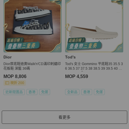
Dior
Tod's
Dior厚底鞋迪奧Walk'n'CD滿印刺繡印
Tod's 女士 Gommino 平底鞋35 35.5 3
花板鞋 深藍 36碼
6 36.5 37 37.5 38 38.5 39 39.5 40 4
0.5 41 42碼
MOP 8,806
MOP 4,559
現折 200
近新閒置品
香港
免運
全新品
香港
免運
看更多