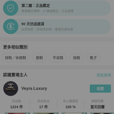
第二關：正品鑑定
專業鑑定團隊、AI 儀器鑑定、正品證書
90 天仿品退貨
出貨錄影、防掉換封條、雙重防護包裝
更多相似類別
更多
Dolce & Gabbana
女鞋
相似商品推薦
球鞋／休閒鞋
跟鞋
平底鞋
拖鞋
靴子
認識賣場主人
逛逛賣場
PopChill 拍拍圈嚴選賣家
Veyra Luxury
介紹
Veyra Luxury
追蹤
商品數
商品售出
安心購通過
聊聊回覆
1224 件
17 件
100 %
當天回覆