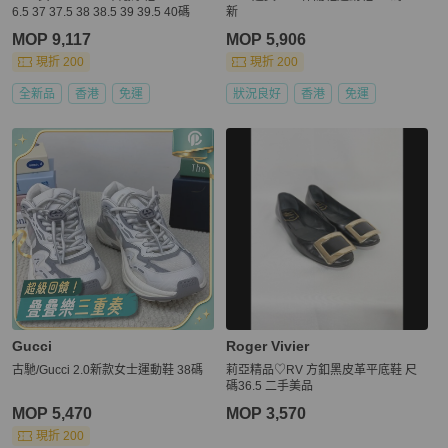
6.5 37 37.5 38 38.5 39 39.5 40碼
新
MOP 9,117
MOP 5,906
現折 200
現折 200
全新品
香港
免運
狀況良好
香港
免運
Gucci
Roger Vivier
古馳/Gucci 2.0新款女士運動鞋 38碼
莉亞精品♡RV 方釦黑皮革平底鞋 尺
碼36.5 二手美品
MOP 5,470
MOP 3,570
現折 200