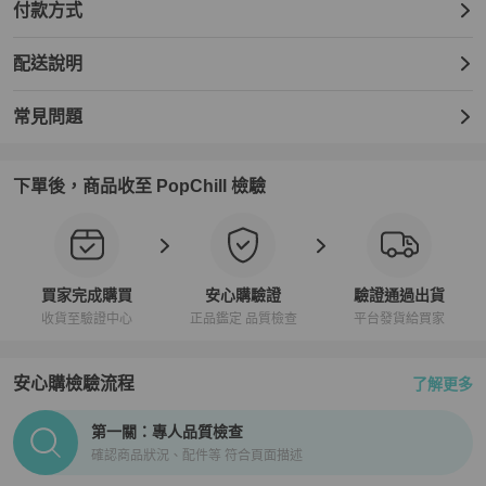
付款方式
配送說明
常見問題
下單後，商品收至 PopChill 檢驗
買家完成購買
安心購驗證
驗證通過出貨
收貨至驗證中心
正品鑑定 品質檢查
平台發貨給買家
安心購檢驗流程
了解更多
PopChill拍拍圈正品驗證、安心購檢驗流程介紹
第一關：專人品質檢查
確認商品狀況、配件等 符合頁面描述