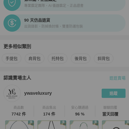
專業鑑定團隊、AI 儀器鑑定、正品證書
90 天仿品退貨
出貨錄影、防掉換封條、雙重防護包裝
更多相似類別
更多
Acne Studios
女包
相似商品推薦
手提包
肩背包
托特包
後背包
斜背包
認識賣場主人
逛逛賣場
PopChill 拍拍圈嚴選賣家
ywaveluxury
介紹
ywaveluxury
追蹤
商品數
商品售出
安心購通過
聊聊回覆
7742 件
174 件
96 %
當天回覆