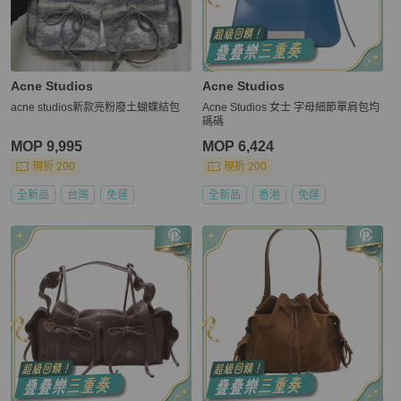
Acne Studios
Acne Studios
acne studios新款亮粉廢土蝴蝶結包
Acne Studios 女士 字母細節單肩包均
碼碼
MOP 9,995
MOP 6,424
現折 200
現折 200
全新品
台灣
免運
全新品
香港
免運