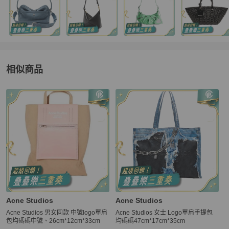
相似商品
更多相似
Acne Studios
女包
推薦精品
Acne Studios
Acne Studios
Acne Studios 男女同款 中號logo單肩
Acne Studios 女士 Logo單肩手提包
包均碼碼中號、26cm*12cm*33cm
均碼碼47cm*17cm*35cm