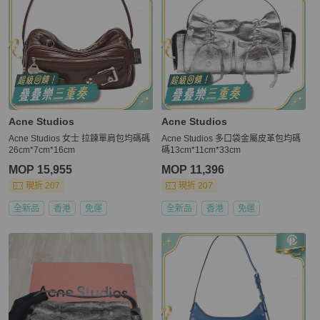
Acne Studios
Acne Studios
Acne Studios 女士 拉鍊單肩包均碼碼
Acne Studios 多口袋金屬皮革包均碼
26cm*7cm*16cm
碼13cm*11cm*33cm
MOP 15,955
MOP 11,396
現折 207
現折 207
全新品
香港
免運
全新品
香港
免運