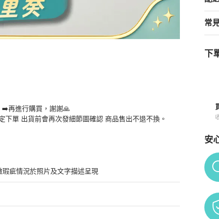
常
下單
➡️再進行購買，謝謝🙏

定下單 出貨前會再次發細節圖確認 商品售出不退不換。
安
Po
微瑕疵情況於照片及文字描述呈現