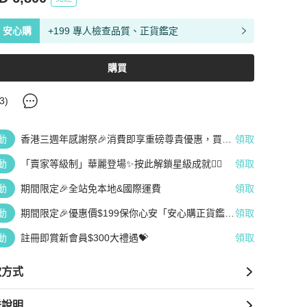
安心購
+199 專人檢查品質、正貨鑑定
購買
3
)
動
香港三週年感謝祭🎉消費即享重磅尊貴優惠，買越
領取
多、疊越多、賺越多🤑
動
「賣家等級制」華麗登場✨按此解鎖星級成就👆🏻
領取
動
期間限定🎉全站免本地&國際運費
領取
動
期間限定🎉優惠價$199保你心安「安心購正貨鑑
領取
定」
動
註冊即賞新會員$300大禮遇💝
領取
款方式
送說明