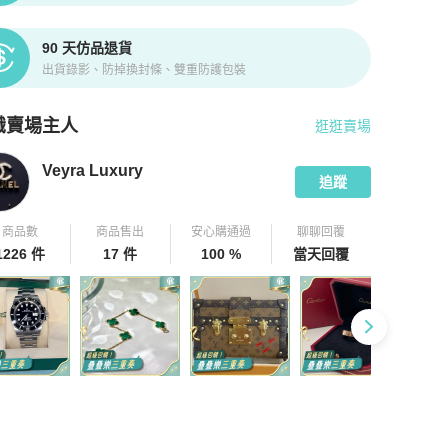
90 天仿品退貨
出貨錄影、防掉換封條、雙重防護包裝
識賣場主人
逛逛賣場
pChill 拍拍圈嚴選賣家
Veyra Luxury
介紹
Veyra Luxury
追蹤
商品數
商品售出
安心購通過
聊聊回覆
1226 件
17 件
100 %
當天回覆