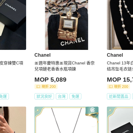
Chanel
Chanel
拚皮穿練雙C項
🎀週年慶特惠🎀現貨Chanel 香奈
Chanel 1
兒項鏈老香香水瓶項鍊
结吊坠毛衣链
MOP 5,089
MOP 15,
現折 200
現折 200
免運
狀況良好
台灣
免運
近新閒置品