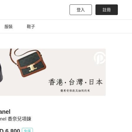
登入
註冊
服裝
鞋子
anel
anel 香奈兒項鍊
D 6,800
免運