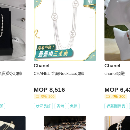
Chanel
Chanel
閃氣質香水項鍊
CHANEL 金屬Necklace項鍊
chanel頸鏈
MOP 8,516
MOP 6,4
現折 200
現折 200
運
狀況良好
香港
免運
近新閒置品