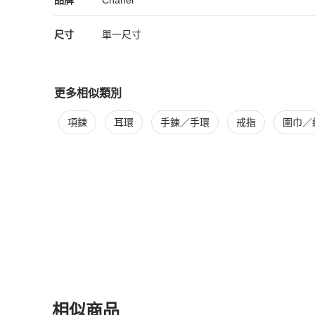
品牌
Chanel
尺寸
單一尺寸
更多相似類別
更多
Chanel
女士配件
相似商品推薦
項鍊
耳環
手鍊／手環
戒指
圍巾／
相似商品