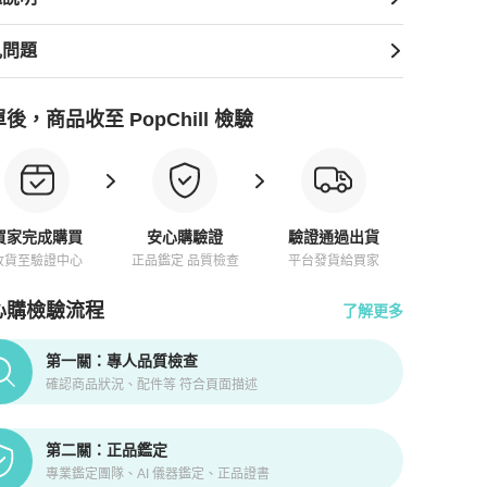
見問題
後，商品收至 PopChill 檢驗
買家完成購買
安心購驗證
驗證通過出貨
收貨至驗證中心
正品鑑定 品質檢查
平台發貨給買家
心購檢驗流程
了解更多
pChill拍拍圈正品驗證、安心購檢驗流程介紹
第一關：專人品質檢查
確認商品狀況、配件等 符合頁面描述
第二關：正品鑑定
專業鑑定團隊、AI 儀器鑑定、正品證書