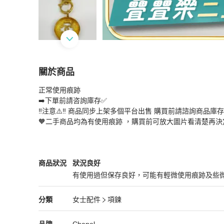
關於商品
關於
正常使用痕跡

Chanel 香奈兒項鍊
商品詳情與購買須知
➡️下單前請咨詢庫存✅

‼️注意⚠️‼️ 商品同步上架多個平台出售 購買前請諮詢商品庫存 
🧡二手商品均為有使用痕跡 ，購買前可放大圖片看清楚再決
Chanel
女士配件
商品狀態與細節
商品狀況
狀況良好
有使用過但保存良好，可能有輕微使用痕跡及些
狀況良好
Chanel
女士配件
分類資訊
分類
女士配件
項鍊
女士配件
/
項鍊
推薦
Chanel
Chanel
精品
推薦清單
女士配件
品牌介紹