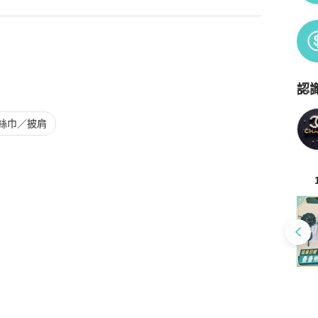
認
Po
絲巾／披肩