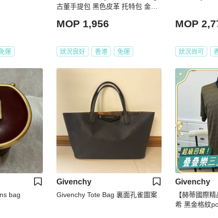
古董手提包 黑色皮革 托特包 金色
雕花圓扣
MOP 1,956
MOP 2,7
免運
狀況良好
香港
免運
狀況尚可
Givenchy
Givenchy
ins bag
Givenchy Tote Bag 裏面孔雀圖案
【赫蒂國際精品】
希 黑金格紋pol
ntage