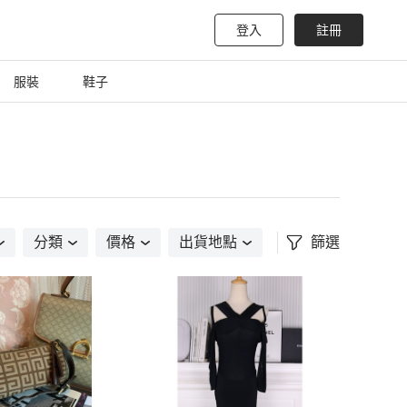
登入
註冊
服裝
鞋子
分類
價格
出貨地點
篩選