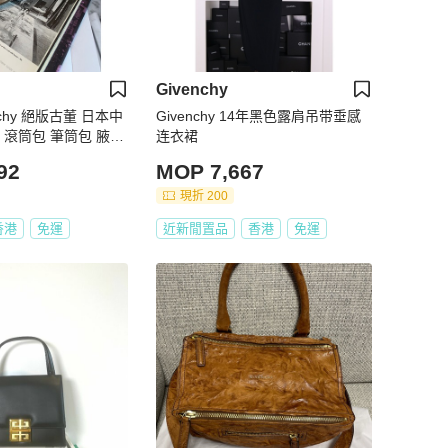
Givenchy
nchy 絕版古董 日本中
Givenchy 14年黑色露肩吊带垂感
 滾筒包 筆筒包 腋下
连衣裙
92
MOP 7,667
現折 200
香港
免運
近新閒置品
香港
免運