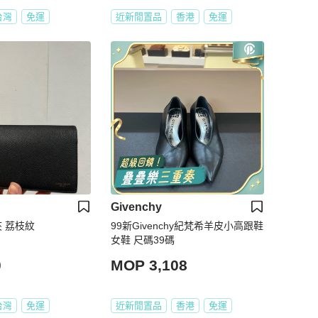
台灣
免運
近新閒置品
香港
免運
Givenchy
長夾 荔枝紋
99新Givenchy紀梵希羊皮小高跟鞋
女鞋 尺碼39碼
0
MOP 3,108
台灣
免運
近新閒置品
香港
免運