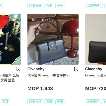
運
狀況良好
香港
免運
狀況良好
Givenchy
Givenchy
寸35碼偏大 全新
大降價‼️Givenchy中古手提包
Givenchy 
發黃 整體不
MOP 1,948
MOP 72
免運
狀況良好
香港
免運
狀況良好