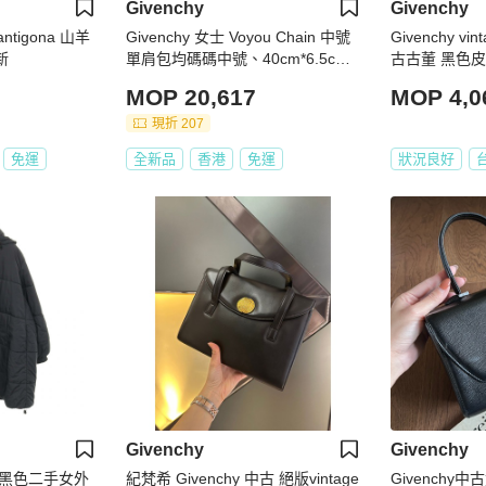
Givenchy
Givenchy
ntigona 山羊
Givenchy 女士 Voyou Chain 中號
Givenchy v
新
單肩包均碼碼中號、40cm*6.5cm*
古古董 黑色皮
27cm
背包
MOP 20,617
MOP 4,0
現折 207
免運
全新品
香港
免運
狀況良好
Givenchy
Givenchy
黑色二手女外
紀梵希 Givenchy 中古 絕版vintage
Givenchy