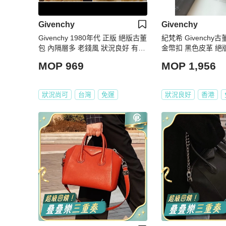
Givenchy
Givenchy
Givenchy 1980年代 正版 絕版古董
紀梵希 Givench
包 內隔層多 老錢風 狀況良好 有倉
金幣扣 黑色皮革 絕
庫折舊 肩背包 請看商品敘述
MOP 969
MOP 1,956
狀況尚可
台灣
免運
狀況良好
香港