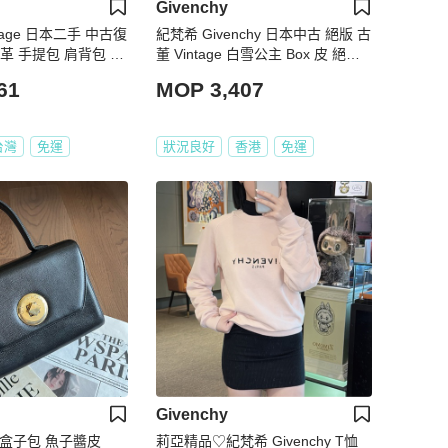
Givenchy
intage 日本二手 中古復
紀梵希 Givenchy 日本中古 絕版 古
革 手提包 肩背包 側
董 Vintage 白雪公主 Box 皮 絕美
復古金扣 馬鞍包 斜背包
61
MOP 3,407
台灣
免運
狀況良好
香港
免運
Givenchy
中古盒子包 魚子醬皮
莉亞精品♡紀梵希 Givenchy T恤