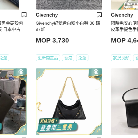
Givenchy
Givenchy
y古董黑金硬殼包
Givenchy紀梵希白粉小白鞋 38 碼
限時免安心購費用
版 日本中古
97新
皮革手提色手
中古vintage
MOP 3,730
MOP 4,6
免運
近新閒置品
香港
免運
狀況良好