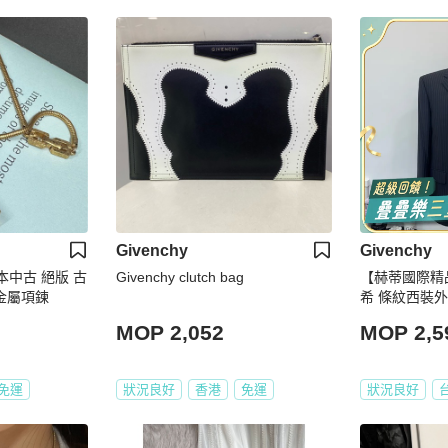
Givenchy
Givenchy
日本中古 絕版 古
Givenchy clutch bag
【赫蒂國際精品】
鎖頭金屬項鍊
希 條紋西裝外套 
MOP 2,052
MOP 2,5
免運
狀況良好
香港
免運
狀況良好