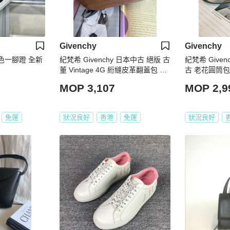
Givenchy
Givenchy
 黑色一腳蹬 全新
紀梵希 Givenchy 日本中古 絕版 古
紀梵希 Give
董 Vintage 4G 絎縫皮革翻蓋包 中
古 老花圓筒包
古包 斜挎包
包 側背包
MOP 3,107
MOP 2,9
免運
狀況良好
香港
免運
狀況良好