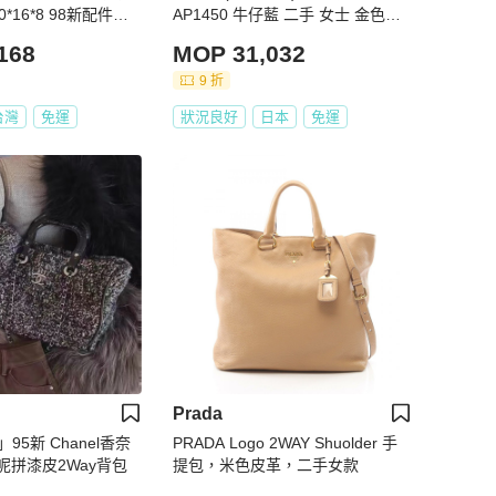
*16*8 98新配件塵
AP1450 牛仔藍 二手 女士 金色五
金
168
MOP 31,032
9 折
台灣
免運
狀況良好
日本
免運
Prada
95新 Chanel香奈
PRADA Logo 2WAY Shuolder 手
呢拼漆皮2Way背包
提包，米色皮革，二手女款