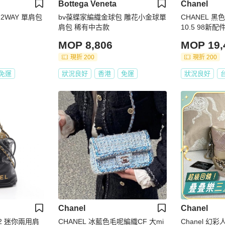
Bottega Veneta
Chanel
A 2WAY 單肩包
bv葆蝶家編織金球包 雕花小金球單
CHANEL 黑
肩包 稀有中古款
10.5 98新
MOP 8,806
MOP 19,
現折 200
現折 200
免運
狀況良好
香港
免運
狀況良好
Chanel
Chanel
22 迷你兩用肩
CHANEL 冰藍色毛呢編織CF 大mi
Chanel 幻