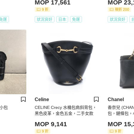
MOP 17,561
MOP 23,
9 折
現折 200
免運
狀況良好
日本
免運
狀況良好
Celine
Chanel
挎小包
CELINE Crecy 水桶包肩斜背包，
香奈兒 (CHA
黑色皮革，金色五金，二手女款
包，鏈條包，
手，女士，金
MOP 9,141
MOP 15,
9 折
9 折