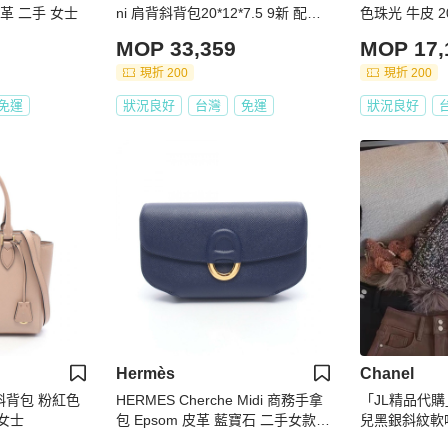
皮革 二手 女士
ni 肩背斜背包20*12*7.5 9新 配件
色珠光 牛皮 20
塵袋 保卡
袋保卡
MOP 33,359
MOP 17,
現折 200
現折 200
免運
狀況良好
台灣
免運
狀況良好
Hermès
Chanel
肩斜背包 粉紅色
HERMES Cherche Midi 商務手拿
「JL精品代購」
 女士
包 Epsom 皮革 藍寶石 二手女款 G
兒黑銀斜紋軟
HW