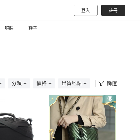
登入
註冊
服裝
鞋子
分類
價格
出貨地點
篩選