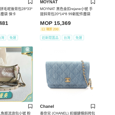
MOYNAT
色拼毛呢後背包28*33*
MOYNAT 黑色金扣rejane小號 手
配件塵袋 保卡
提斜背包20*14*8 99新配件塵袋
481
MOP 15,369
現折 200
台灣
免運
近新閒置品
台灣
免運
Chanel
彩人魚姬流浪包小號 粉
香奈兒 (CHANEL) 絎縫鏈條斜挎包