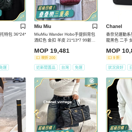
Miu Miu
Chanel
托特包 36*24*
MiuMiu Wander Hobo手提斜背包
香奈兒運動系
酒紅色 金扣 羊皮 21*13*7 99新配
龍黑色 二手 
件 盒 肩帶 塵袋
MOP 19,481
MOP 10,
現折 200
9 折
免運
近新閒置品
台灣
免運
狀況良好