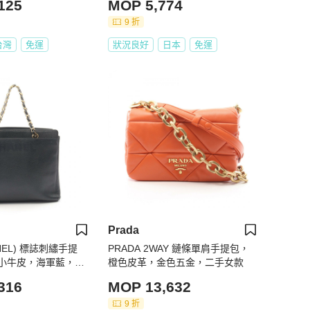
125
MOP 5,774
9 折
台灣
免運
狀況良好
日本
免運
Prada
NEL) 標誌刺繡手提
PRADA 2WAY 鏈條單肩手提包，
小牛皮，海軍藍，二
橙色皮革，金色五金，二手女款
色五金
316
MOP 13,632
9 折