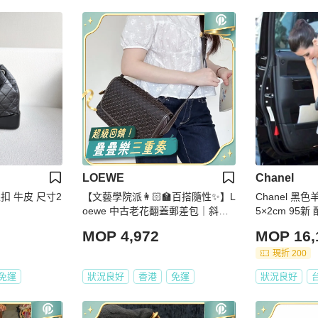
LOEWE
Chanel
銀扣 牛皮 尺寸2
【文藝學院派👩🏻‍🏫百搭隨性✨】L
Chanel 黑
oewe 中古老花翻蓋郵差包｜斜背
5×2cm 95
包
MOP 4,972
MOP 16,
現折 200
免運
狀況良好
香港
免運
狀況良好