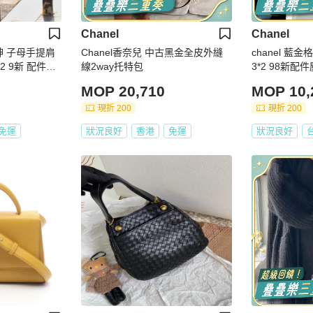
Chanel
Chanel
女神 子母手提肩
Chanel香奈兒 中古黑金全皮外縫
chanel 藍金格紋手拿
12 9新 配件塵
線2way托特包
3*2 98新配
MOP 20,710
MOP 10,
現折 200
現折 200
免運
狀況良好
香港
免運
狀況良好