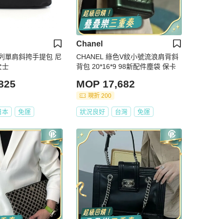
Chanel
列單肩斜挎手提包 尼
CHANEL 綠色V紋小號流浪肩背斜
女士
背包 20*16*9 98新配件塵袋 保卡
825
MOP 17,682
現折 200
日本
免運
狀況良好
台灣
免運