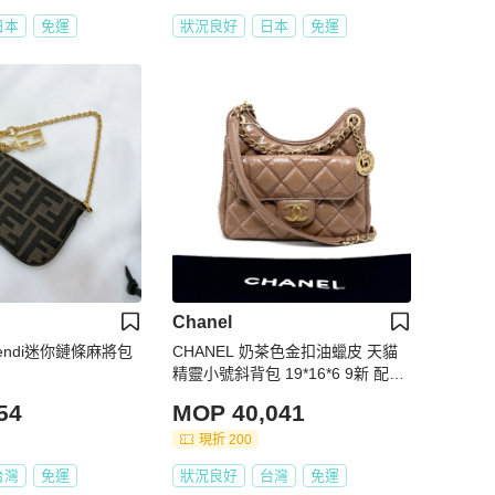
日本
免運
狀況良好
日本
免運
Chanel
endi迷你鏈條麻將包
CHANEL 奶茶色金扣油蠟皮 天貓
精靈小號斜背包 19*16*6 9新 配件
塵袋
54
MOP 40,041
現折 200
台灣
免運
狀況良好
台灣
免運