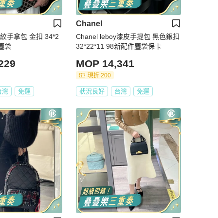
Chanel
包 金扣 34*2
Chanel leboy漆皮手提包 黑色銀扣
件塵袋
32*22*11 98新配件塵袋保卡
229
MOP 14,341
現折 200
台灣
免運
狀況良好
台灣
免運