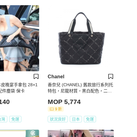
Chanel
色羊皮晚宴手拿包 28×1
香奈兒 (CHANEL) 舊款旅行系列托
新 配件塵袋 保卡
特包，尼龍材質，黑白配色，二手
女士 Coco CC
140
MOP 5,774
9 折
台灣
免運
狀況良好
日本
免運