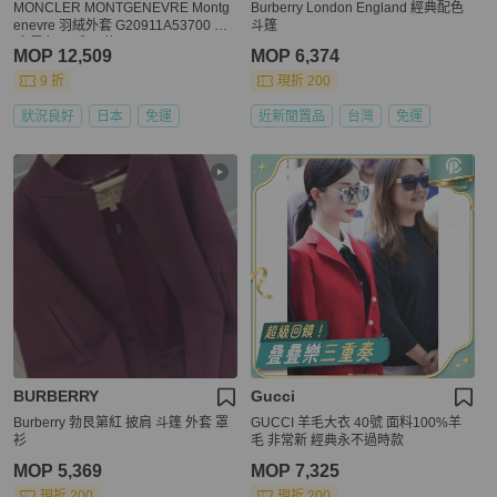
MONCLER MONTGENEVRE Montg
Burberry London England 經典配色
enevre 羽絨外套 G20911A53700 羊
斗篷
毛 黑色 二手 男款
MOP 12,509
MOP 6,374
9 折
現折 200
狀況良好
日本
免運
近新閒置品
台灣
免運
BURBERRY
Gucci
Burberry 勃艮第紅 披肩 斗篷 外套 罩
GUCCI 羊毛大衣 40號 面料100%羊
衫
毛 非常新 經典永不過時款
MOP 5,369
MOP 7,325
現折 200
現折 200