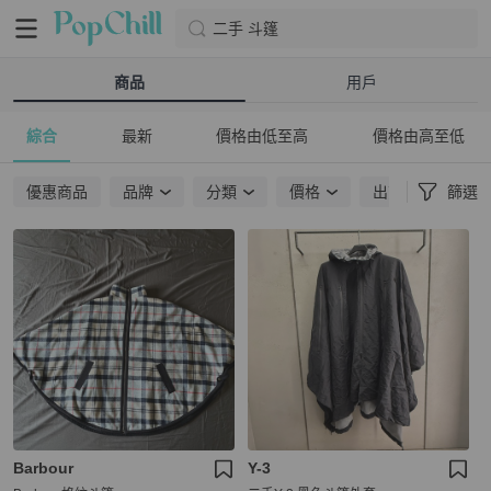
二手 斗篷
商品
用戶
綜合
最新
價格由低至高
價格由高至低
優惠商品
品牌
分類
價格
出貨地點
篩選
Barbour
Y-3