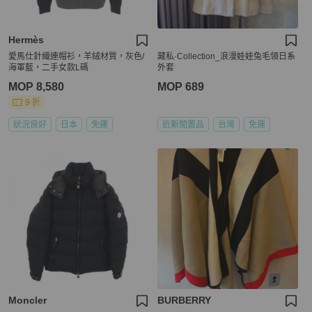
Hermès
愛馬仕針織連帽衫，羊絨材質，灰色/
藏私·Collection_浪漫娃娃兔毛領日系
海軍藍，二手女款L碼
外套
MOP 8,580
MOP 689
9 折
狀況良好
日本
免運
近新閒置品
台灣
免運
Moncler
BURBERRY