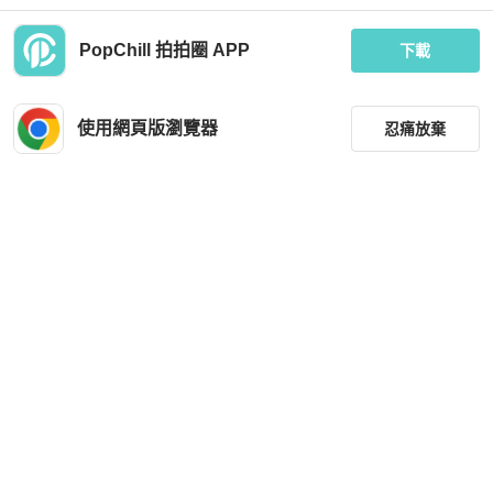
PopChill 拍拍圈 APP
下載
Gucci
BURBERRY
Gucci斗篷m碼
BURBERRY羊絨斗篷38碼
使用網頁版瀏覽器
忍痛放棄
MOP 3,107
MOP 3,107
近新閒置品
香港
免運
近新閒置品
香港
免運
篩選
重設
品牌
分類
尺寸
FREE PEOPLE
Fendi
價格