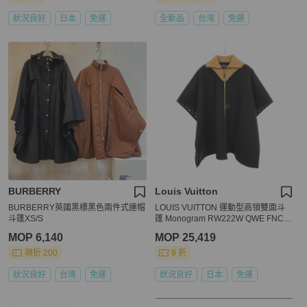
狀況良好
日本
免運
全新品
台灣
免運
BURBERRY
Louis Vuitton
BURBERRY英國黑標黑色兩件式連帽
LOUIS VUITTON 運動型高領雙面斗
斗篷XS/S
篷 Monogram RW222W QWE FNCO
27 #TU
MOP 6,140
MOP 25,419
現折 200
9 折
狀況良好
台灣
免運
狀況良好
日本
免運