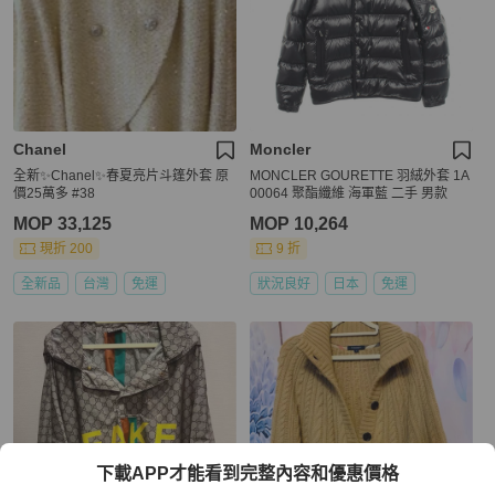
Chanel
Moncler
全新✨Chanel✨春夏亮片斗篷外套 原
MONCLER GOURETTE 羽絨外套 1A
價25萬多 #38
00064 聚酯纖維 海軍藍 二手 男款
MOP 33,125
MOP 10,264
現折 200
9 折
全新品
台灣
免運
狀況良好
日本
免運
下載APP才能看到完整內容和優惠價格