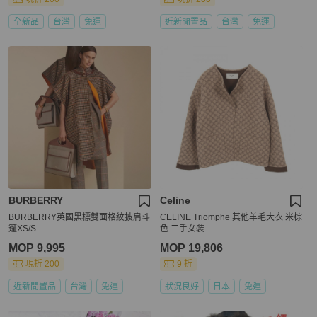
全新品
台灣
免運
近新閒置品
台灣
免運
BURBERRY
Celine
BURBERRY英國黑標雙面格紋披肩斗
CELINE Triomphe 其他羊毛大衣 米棕
篷XS/S
色 二手女裝
MOP 9,995
MOP 19,806
現折 200
9 折
近新閒置品
台灣
免運
狀況良好
日本
免運