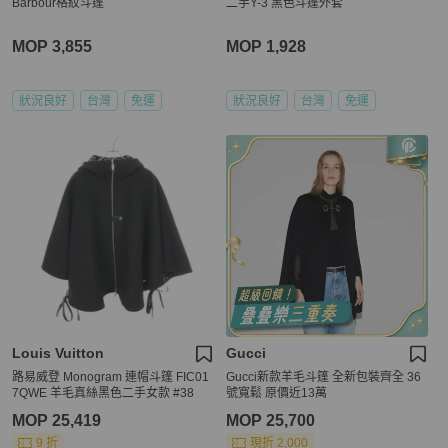
Barbour格紋斗篷
二手Y-3 黑色斗篷外套
MOP 3,855
MOP 1,928
狀況良好
台灣
免運
狀況良好
台灣
免運
Louis Vuitton
Gucci
路易威登 Monogram 連帽斗篷 FIC01
Gucci新款羊毛斗篷 全新包裝齊全 36
7QWE 羊毛真絲黑色二手女款 #38
號寬鬆 原價近13萬
MOP 25,419
MOP 25,700
9 折
現折 2,000