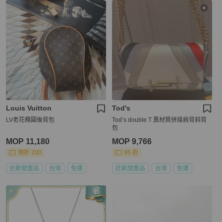
Louis Vuitton
Tod's
LV老花橢圓後背包
Tod’s double T 異材質拼接肩背斜背
包
MOP 11,180
MOP 9,766
現折 200
95 折
近新閒置品
台灣
免運
近新閒置品
台灣
免運