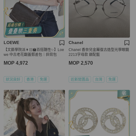
LOEWE
Chanel
【文藝學院派👩🏻‍🏫百搭隨性✨】Loe
Chanel 香奈兒金屬復古造型光學眼鏡
we 中古老花翻蓋郵差包｜斜背包
2213字母款 銀配藍
MOP 4,972
MOP 2,570
狀況良好
香港
免運
近新閒置品
台灣
免運