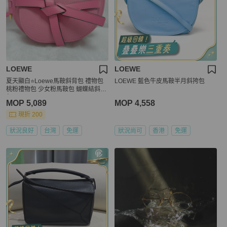
LOEWE
LOEWE
夏天顯白⭐️Loewe馬鞍斜背包 禮物包
LOEWE 藍色牛皮馬鞍半月斜挎包
桃粉禮物包 少女粉馬鞍包 蝴蝶結斜背
包
MOP 5,089
MOP 4,558
現折 200
狀況良好
台灣
免運
狀況尚可
香港
免運