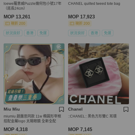
loewe羅意威Puzzle幾何包小號17年
CHANEL quilted tweed tote bag
（底長24cm）
MOP 13,261
MOP 17,923
現折 200
現折 200
狀況良好
香港
免運
狀況良好
香港
免運
Miu Miu
Chanel
miumiu 趙露思同款 11w 橢圓形窄框
::CHANEL:: 黑色方形雙C 耳環
搭配金屬logo 太陽眼鏡 全新全配
MOP 4,318
MOP 7,145