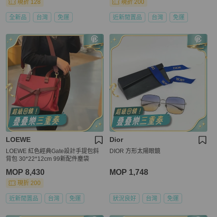
現折 128
現折 200
全新品
台灣
免運
近新閒置品
台灣
免運
LOEWE
Dior
LOEWE 紅色經典Gate設計手提包斜
DIOR 方形太陽眼鏡
背包 30*22*12cm 99新配件塵袋
MOP 8,430
MOP 1,748
現折 200
近新閒置品
台灣
免運
狀況良好
台灣
免運