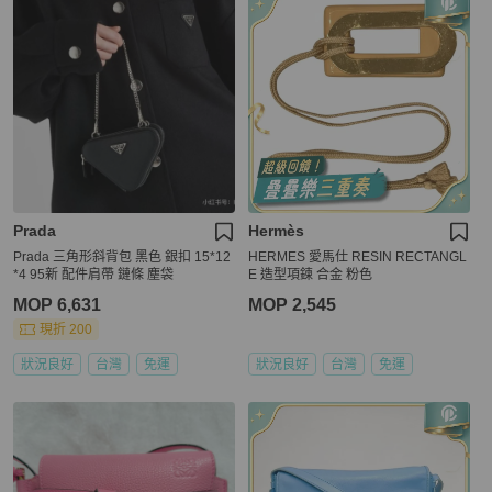
Prada
Hermès
Prada 三角形斜背包 黑色 銀扣 15*12
HERMES 愛馬仕 RESIN RECTANGL
*4 95新 配件肩帶 鏈條 塵袋
E 造型項鍊 合金 粉色
MOP 6,631
MOP 2,545
現折 200
狀況良好
台灣
免運
狀況良好
台灣
免運