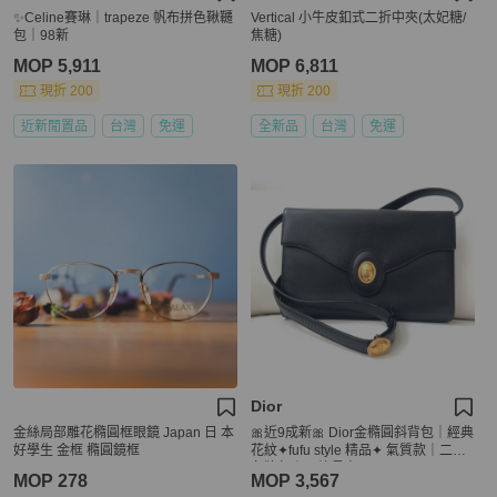
✨Celine賽琳｜trapeze 帆布拼色鞦韆
Vertical 小牛皮釦式二折中夾(太妃糖/
包｜98新
焦糖)
MOP 5,911
MOP 6,811
現折 200
現折 200
近新閒置品
台灣
免運
全新品
台灣
免運
Dior
金絲局部雕花橢圓框眼鏡 Japan 日 本
🎀近9成新🎀 Dior金橢圓斜背包｜經典
好學生 金框 橢圓鏡框
花紋✦fufu style 精品✦ 氣質款｜二手
名牌包｜可放長夾
MOP 278
MOP 3,567