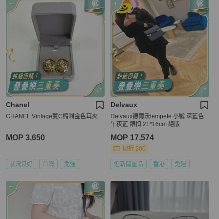
Chanel
Delvaux
CHANEL Vintage雙C橢圓金色耳夾
Delvaux德爾沃tempete 小號 深藍色
午夜藍 銀扣 21*16cm 絕版
MOP 3,650
MOP 17,574
現折 200
狀況良好
台灣
免運
近新閒置品
香港
免運