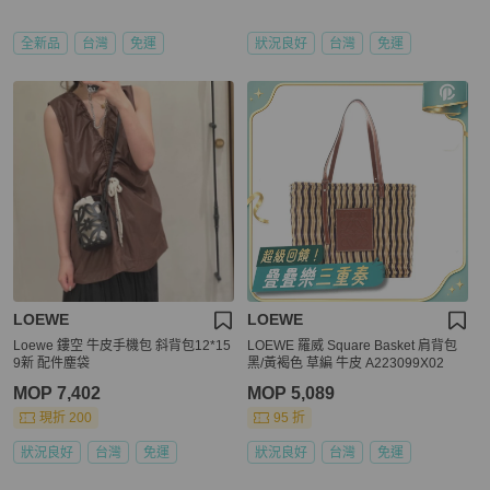
全新品
台灣
免運
狀況良好
台灣
免運
LOEWE
LOEWE
Loewe 鏤空 牛皮手機包 斜背包12*15
LOEWE 羅威 Square Basket 肩背包
9新 配件塵袋
黑/黃褐色 草編 牛皮 A223099X02
MOP 7,402
MOP 5,089
現折 200
95 折
狀況良好
台灣
免運
狀況良好
台灣
免運