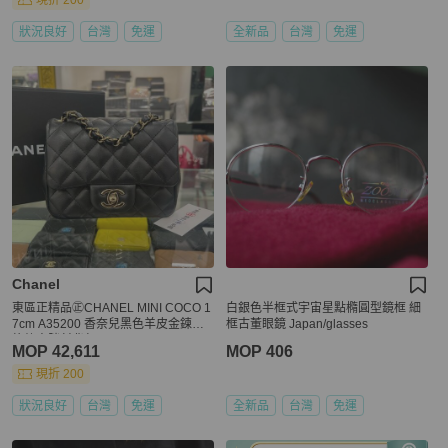
現折 200
狀況良好
台灣
免運
全新品
台灣
免運
Chanel
東區正精品㊣CHANEL MINI COCO 1
白銀色半框式宇宙星點橢圓型鏡框 細
7cm A35200 香奈兒黑色羊皮金鍊菱
框古董眼鏡 Japan/glasses
格紋方胖斜背包 RZ6501
MOP 42,611
MOP 406
現折 200
狀況良好
台灣
免運
全新品
台灣
免運