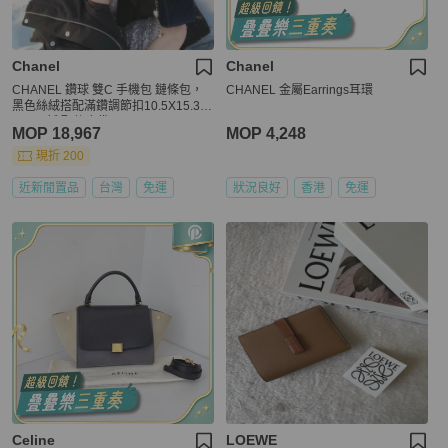
Chanel
Chanel
CHANEL 鑽球 雙C 手機包 鏈條包，
CHANEL 金屬Earrings耳環
黑色絲絨搭配滿鑽調節扣10.5X15.3X
6.5 95新 配件塵袋
MOP 18,967
MOP 4,248
現折 200
近新閒置品
台灣
免運
狀況良好
香港
免運
Celine
LOEWE