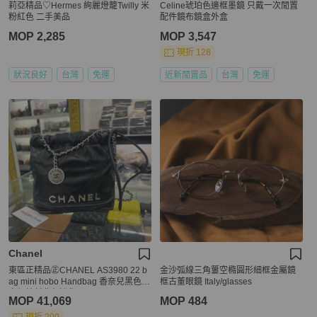
莉亞精品♡Hermes 絢麗燈籠Twilly 米
Celine琥珀色邊框墨鏡 只戴一次閒置
粉紅色 二手美品
配件鏡布鏡盒外盒
MOP 2,285
MOP 3,547
現折 128
狀況良好
台灣
免運
近新閒置品
台灣
免運
Chanel
東區正精品㊣CHANEL AS3980 22 b
金沙弧線三角簍空橢圓形細框金屬鏡
ag mini hobo Handbag 香奈兒黑色銀
框古董眼鏡 Italy/glasses
字銀鍊斜背包迷你 RZ6500
MOP 41,069
MOP 484