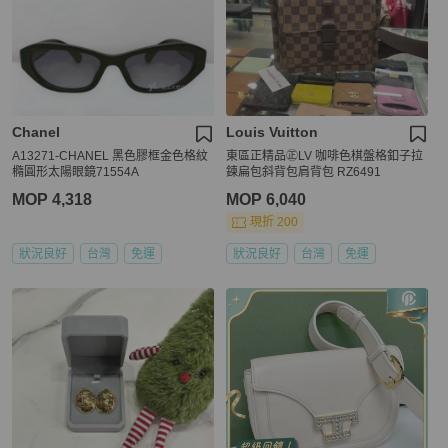
Chanel
Louis Vuitton
A13271-CHANEL 黑色膠框金色格紋
東區正精品㊣LV 咖啡色棋盤格釦子拉
橢圓形太陽眼鏡71554A
鍊扁包斜背包肩背包 RZ6491
MOP 4,318
MOP 6,040
現折 200
狀況良好
台灣
免運
狀況良好
台灣
免運