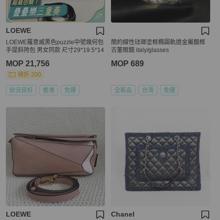
LOEWE
LOEWE羅意威黑色puzzle中號幾何包
簡約線性琺瑯塗框橢圓軌道金屬鏡框
手提斜挎包 男女同款 尺寸29*19.5*14
古董眼鏡 italy/glasses
MOP 21,756
MOP 689
現折 200
狀況良好
香港
免運
全新品
台灣
免運
LOEWE
Chanel