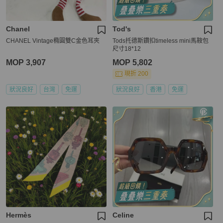
Chanel
Tod's
CHANEL Vintage橢圓雙C金色耳夾
Tods托德斯鑽扣timeless mini馬鞍包
尺寸18*12
MOP 3,907
MOP 5,802
現折 200
狀況良好
台灣
免運
狀況良好
香港
免運
Hermès
Celine