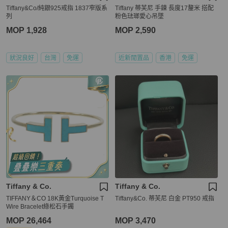
Tiffany&Co/純銀925戒指 1837窄版系
Tiffany 蒂芙尼 手鍊 長度17釐米 搭配
列
粉色琺瑯愛心吊墜
MOP 1,928
MOP 2,590
狀況良好
台灣
免運
近新閒置品
香港
免運
Tiffany & Co.
Tiffany & Co.
TIFFANY＆CO 18K黃金Turquoise T
Tiffany&Co. 蒂芙尼 白金 PT950 戒指
Wire Bracelet綠松石手鐲
MOP 26,464
MOP 3,470