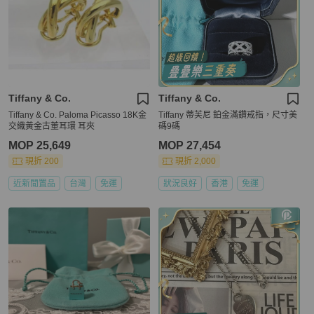
Tiffany & Co.
Tiffany & Co.
Tiffany & Co. Paloma Picasso 18K金
Tiffany 蒂芙尼 鉑金滿鑽戒指，尺寸美
交織黃金古董耳環 耳夾
碼9碼
MOP 25,649
MOP 27,454
現折 200
現折 2,000
近新閒置品
台灣
免運
狀況良好
香港
免運