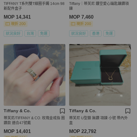
TIFFANY T系列雙T線圈手鐲 14cm 98
Tiffany｜蒂芙尼 鏤空愛心鑰匙鑲鑽項
新配件盒子
鍊
MOP 14,341
MOP 7,460
現折 200
現折 200
狀況良好
台灣
免運
狀況良好
香港
免運
Tiffany & Co.
Tiffany & Co.
蒂芙尼/TIFFANY & CO. 玫瑰金戒指 圈
蒂芙尼 U型鎖 無鑽 項鍊 小號 帶內外
鑽款 適合47號戴
盒
MOP 14,401
MOP 22,792