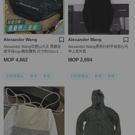
Alexander Wang
Alexander Wang
Alexander Wang亞歷山大王 黑銀全
Alexander Wang黑色针织字母背心马
皮字母logo胸包腰包 尺寸約33x13 附
甲上衣外套
件塵袋
MOP 4,662
MOP 2,694
近新閒置品
香港
免運
近新閒置品
香港
免運