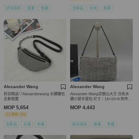
狀況良好
香港
免運
全新品
台灣
免運
Alexander Wang
Alexander Wang
莉亞精品♡Alexanderwang 水鑽腰包
Alexander Wang亞歷山大王 白色水
全新閒置
鑽小號手提包 尺寸：16×10×6 附件：
盒子
MOP 5,654
MOP 4,443
現折 200
全新品
台灣
免運
狀況良好
香港
免運