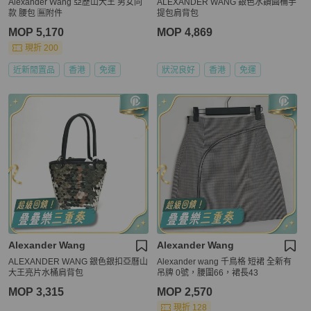
Alexander Wang 亞歷山大王 男女同
ALEXANDER WANG 銀色水鑽圓桶手
款 腰包 🈚附件
提包肩背包
MOP 5,170
MOP 4,869
現折 200
近新閒置品
香港
免運
狀況良好
香港
免運
Alexander Wang
Alexander Wang
ALEXANDER WANG 銀色銀扣亞曆山
Alexander wang 千鳥格 短裙 全新有
大王亮片水桶肩背包
吊牌 0號，腰圍66，裙長43
MOP 3,315
MOP 2,570
現折 128