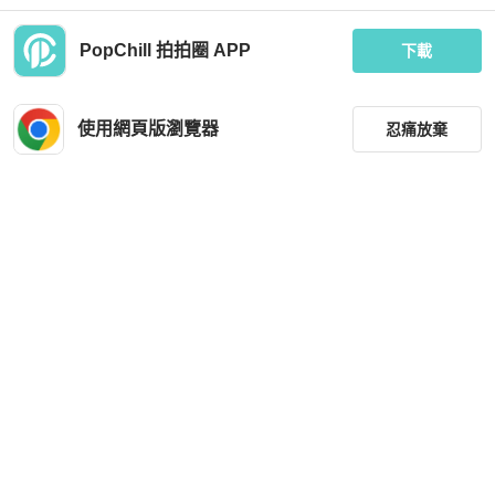
PopChill 拍拍圈 APP
下載
Alexander Wang
Alexander Wang
Alexander Wang 造型感西裝外套
ALEXANDERe WANG 黑色 短版上衣
針織上衣 針織外套 短版外套 小外套
使用網頁版瀏覽器
忍痛放棄
MOP 1,542
MOP 3,277
近新閒置品
台灣
免運
狀況良好
台灣
免運
篩選
重設
品牌
分類
尺寸
Alexander Wang
Alexander Wang
價格