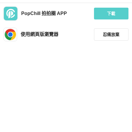
PopChill 拍拍圈 APP
下載
Loro Piana
Loro Piana
loropiana豆沙色 休閒鞋 36號 很新
（專櫃大缺貨🙀） Loro Piana LP19
老錢風 低調奢華代表 飯盒包
使用網頁版瀏覽器
忍痛放棄
MOP 5,783
MOP 17,476
現折 200
現折 200
狀況良好
台灣
免運
狀況良好
台灣
免運
篩選
重設
品牌
分類
尺寸
Loro Piana
Loro Piana
價格