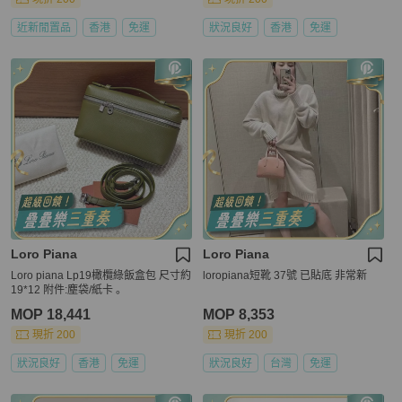
近新閒置品
香港
免運
狀況良好
香港
免運
Loro Piana
Loro Piana
Loro piana Lp19橄欖綠飯盒包 尺寸約
loropiana短靴 37號 已貼底 非常新
19*12 附件:塵袋/紙卡 。
MOP 18,441
MOP 8,353
現折 200
現折 200
狀況良好
香港
免運
狀況良好
台灣
免運