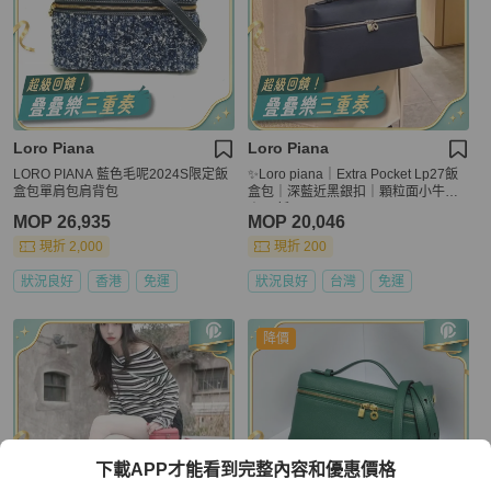
Loro Piana
Loro Piana
LORO PIANA 藍色毛呢2024S限定飯
✨Loro piana｜Extra Pocket Lp27飯
盒包單肩包肩背包
盒包｜深藍近黑銀扣｜顆粒面小牛皮
｜99新
MOP 26,935
MOP 20,046
現折 2,000
現折 200
狀況良好
香港
免運
狀況良好
台灣
免運
降價
下載APP才能看到完整內容和優惠價格