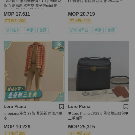
【98新 ✨ 全網最低價！】Lp woc 奶
LP背書包 有塵袋 說明書 25年票。
茶色 鴕鳥皮 稀有皮 盒子包mini 斜挎
包 （下單前先詢問庫存❗️）
MOP 17,611
MOP 20,719
現折 200
現折 200
狀況良好
香港
免運
近新閒置品
香港
免運
Loro Piana
Loro Piana
loropiana外套 38號 非常新 原價八萬
🖤Loro Piana LP23.5 黑金雙肩背包🖤
多
二手閒置
MOP 10,229
MOP 25,315
現折 200
現折 200