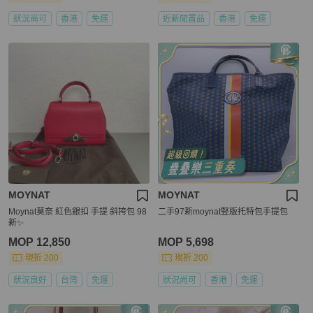
狀況尚可
香港
免運
近新閒置品
香港
免運
MOYNAT
MOYNAT
Moynat莫奈 紅色銀扣 手提 斜挎包 98
二手97新moynat竪版托特包手提包
新✨️
MOP 12,850
MOP 5,698
現折 200
現折 200
狀況良好
台灣
免運
狀況尚可
香港
免運