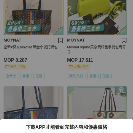
MOYNAT
MOYNAT
全新♥️莫奈moynat 黑金小號托特包
Moynat rejane莫奈黃綠色手提包肩背
包
MOP 8,287
MOP 17,611
現折 200
現折 200
全新品
香港
免運
狀況良好
香港
免運
下載APP才能看到完整內容和優惠價格