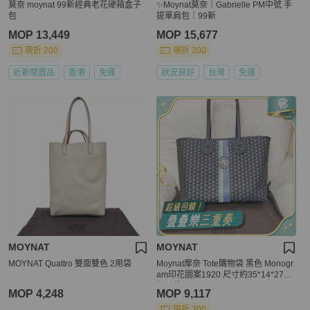
莫奈 moynat 99新經典老花硬箱盒子
✨Moynat莫奈｜Gabrielle PM中號 手
包
提單肩包｜99新
MOP 13,449
MOP 15,677
現折 200
現折 200
近新閒置品
香港
免運
狀況良好
台灣
免運
MOYNAT
MOYNAT
MOYNAT Quattro 雙面雙色 2用袋
Moynat摩奈 Tote購物袋 黑色 Monogr
am印花圖案1920 尺寸約35*14*27cm
無子袋
MOP 4,248
MOP 9,117
現折 200