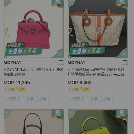
MOYNAT
MOYNAT
MOYNAT Gabrielle小號21紫紅色牛皮
✨ 99新🆕Moynat/莫奈小號彩色條紋
革銀扣肩背包
托特購物袋單肩包 底長29cm❤️正品
MOP 11,395
MOP 8,462
現折 200
現折 200
狀況良好
香港
免運
狀況良好
香港
免運