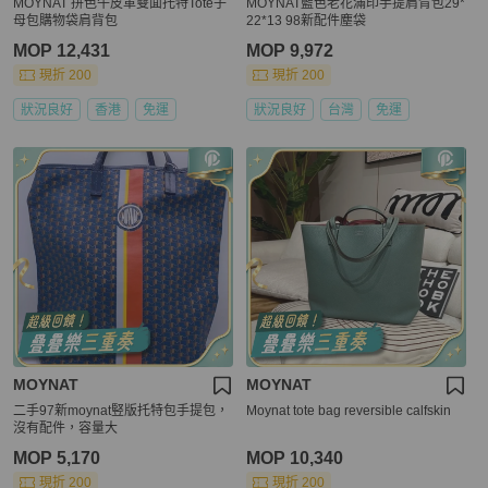
MOYNAT 拼色牛皮革雙面托特Tote子
MOYNAT藍色老花滿印手提肩背包29*
母包購物袋肩背包
22*13 98新配件塵袋
MOP 12,431
MOP 9,972
現折 200
現折 200
狀況良好
香港
免運
狀況良好
台灣
免運
MOYNAT
MOYNAT
二手97新moynat竪版托特包手提包，
Moynat tote bag reversible calfskin
沒有配件，容量大
MOP 5,170
MOP 10,340
現折 200
現折 200