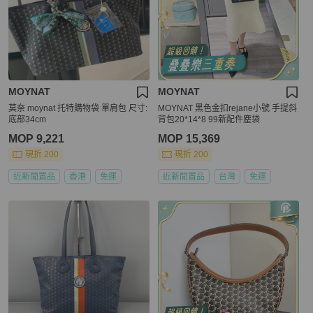
MOYNAT
MOYNAT
莫奈 moynat 托特購物袋 單肩包 尺寸:
MOYNAT 黑色金扣rejane小號 手提斜
底部34cm
背包20*14*8 99新配件塵袋
MOP 9,221
MOP 15,369
現折 200
現折 200
近新閒置品
香港
免運
近新閒置品
台灣
免運