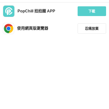
PopChill 拍拍圈 APP
下載
MOYNAT
MOYNAT
99新 moynat 莫奈 藍色 tote 購物袋 中
MOYNAT 夏日限定Canvas 1920系列
號 底長34 有塵袋 子袋
中號手提托特包35*27*14 98新配件塵
使用網頁版瀏覽器
忍痛放棄
袋購證
MOP 13,261
MOP 9,972
現折 200
現折 200
近新閒置品
香港
免運
狀況良好
台灣
免運
篩選
重設
品牌
分類
尺寸
MOYNAT
MOYNAT
價格