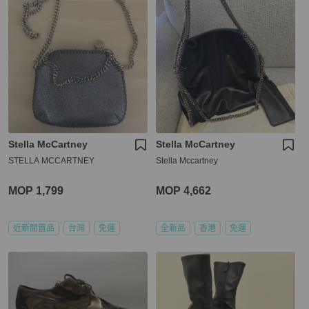
Stella McCartney
Stella McCartney
STELLA MCCARTNEY
Stella Mccartney
MOP 1,799
MOP 4,662
近新閒置品
台灣
免運
全新品
香港
免運