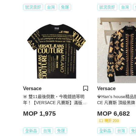
狀況良好
台灣
免運
狀況良好
台灣
Versace
Versace
🚨 雙11最後倒數・今晚錯過等明
💎Han's house精
年！【VERSACE 凡賽斯】滿版燙
CE 凡賽斯 頂級黑牌
金設計T恤鞋(下單前須先私訊)
MOP 1,975
MOP 6,682
現折 200
全新品
台灣
免運
全新品
台灣
免