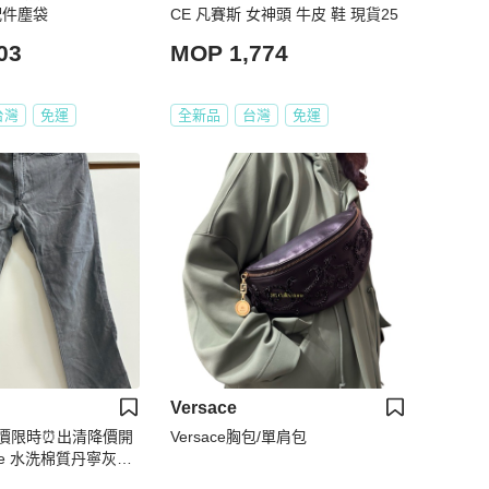
新配件塵袋
CE 凡賽斯 女神頭 牛皮 鞋 現貨25
03
MOP 1,774
台灣
免運
全新品
台灣
免運
Versace
降價限時⏰出清降價開
Versace胸包/單肩包
ace 水洗棉質丹寧灰色