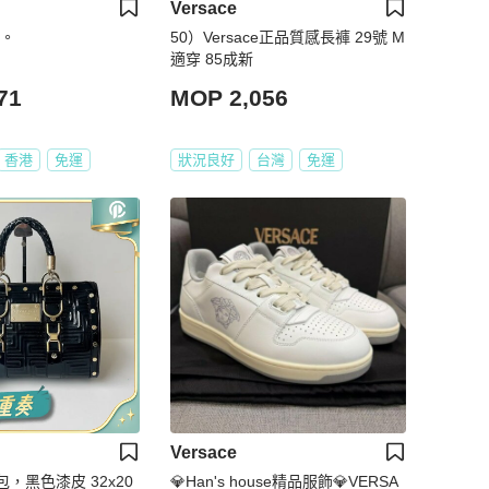
Versace
包。
50）Versace正品質感長褲 29號 M
適穿 85成新
71
MOP 2,056
香港
免運
狀況良好
台灣
免運
Versace
提包，黑色漆皮 32x20
💎Han's house精品服飾💎VERSA