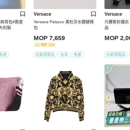
Versace
Versace
士#肩背包#郵差
Versace Palazzo 美杜莎水鑽鏈條
凡賽斯針織衣 極新 46號 #二手精
大利製
包
品
MOP 7,659
MOP 2,0
現折 200
免運
近新閒置品
台灣
免運
近新閒置品