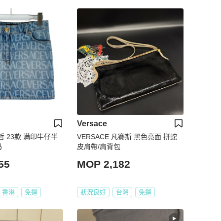
Versace
思哲 23款 满印牛仔半
VERSACE 凡賽斯 黑色亮面 拼蛇
码
皮肩帶/肩背包
55
MOP 2,182
香港
免運
狀況良好
台灣
免運