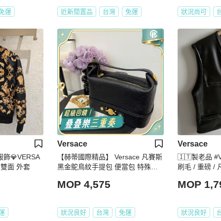
免運
近新閒置品
台灣
免運
狀況尚可
Versace
Versace
品服飾💎VERSA
【赫蒂國際精品】 Versace 凡賽斯
🇮🇹製老品 #
 雙面 外套
黑金鴕鳥紋手提包​​ 便當包 特殊款 v
刷毛 / 重磅 / 
intage
ERSIZE
MOP 4,575
MOP 1,7
運
狀況良好
台灣
免運
狀況良好