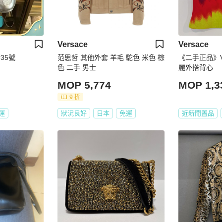
Versace
Versace
新35號
范思哲 其他外套 羊毛 駝色 米色 棕
《二手正品》V
色 二手 男士
麗外搭背心
MOP 5,774
MOP 1,3
9 折
運
狀況良好
日本
免運
近新閒置品