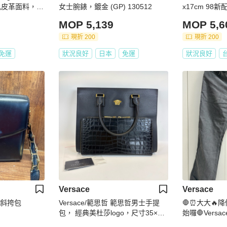
皮革面料，36
女士腕錶，鍍金 (GP) 130512
x17cm 98
MOP 5,139
MOP 5,6
現折 200
現折 200
免運
狀況良好
日本
免運
狀況良好
Versace
Versace
黑色斜挎包
Versace/範思哲 範思哲男士手提
🛑⏰大大🔥
包， 經典美杜莎logo，尺寸35×36.
始囉🛑Vers
5
牛仔褲