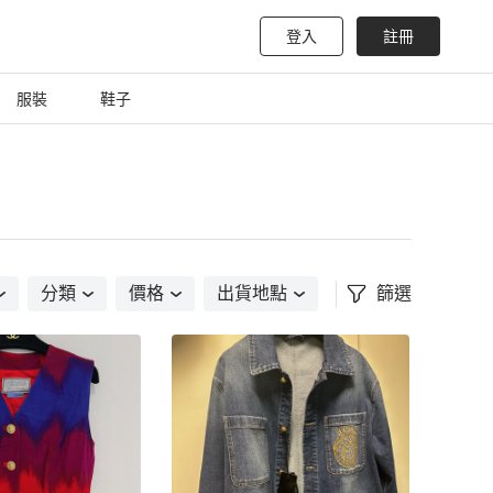
登入
註冊
服裝
鞋子
分類
價格
出貨地點
篩選