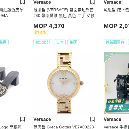
Versace
Versace
) 粉紅銀色皮革
范思哲 (VERSACE) 雙面穿短外套
範思哲 腋下
94A
#40 聚酯纖維 黑色 黃色 二手 女款
MOP 4,370
MOP 2,0
9 折
免運
狀況良好
日本
免運
近新閒置品
Versace
Versace
 Logo 高跟涼
范思哲 Greca Gottes VE7A00223
Versace 手