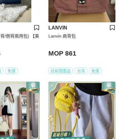
LANVIN
背/側背兩用包) 【美
Lanvin 肩背包
5
MOP 861
灣
免運
近新閒置品
台灣
免運