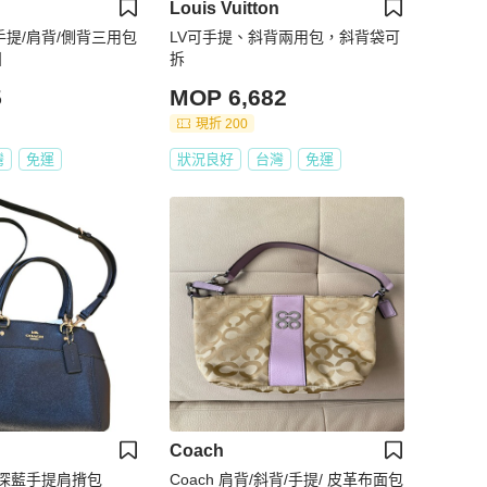
Louis Vuitton
手提/肩背/側背三用包
LV可手提、斜背兩用包，斜背袋可
】
拆
5
MOP 6,682
現折 200
灣
免運
狀況良好
台灣
免運
Coach
質款深藍手提肩揹包
Coach 肩背/斜背/手提/ 皮革布面包