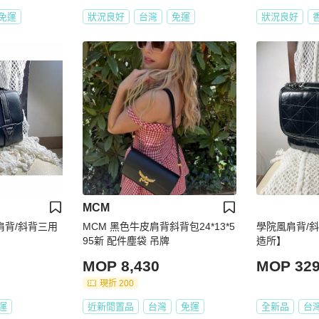
免運
狀況良好
台灣
免運
狀況良好
MCM
肩背/斜背三用
MCM 黑色牛皮肩背斜背包24*13*5
學院風肩背/
95新 配件塵袋 吊牌
造所】
MOP 8,430
MOP 32
現折 200
運
近新閒置品
台灣
免運
全新品
台