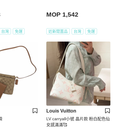
3
MOP 1,542
台灣
免運
近新閒置品
台灣
免運
Louis Vuitton
袋
LV carryall小號 晶片款 粉白配色仙
女感滿滿🥰