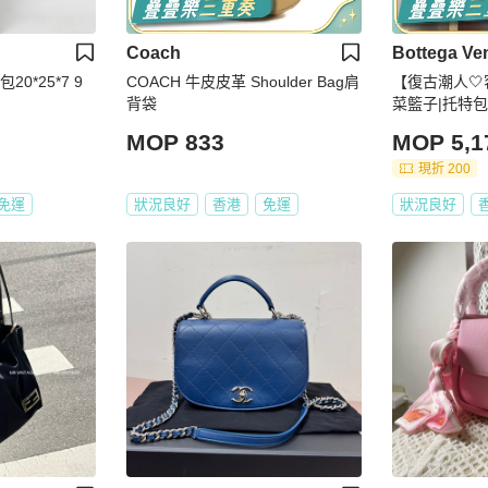
Coach
Bottega Ve
0*25*7 9
COACH 牛皮皮革 Shoulder Bag肩
【復古潮人🤍
背袋
菜籃子|托特
MOP 833
MOP 5,1
現折 200
免運
狀況良好
香港
免運
狀況良好