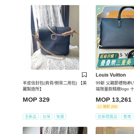
Louis Vuitton
羊皮信封包(肩背/側背二用包) 【美
99新 父親節禮物🎁L
麗製造所】
端限量款精緻logo 
文包 手提單肩斜挎包
MOP 329
MOP 13,261
層 百搭
現折 200
全新品
台灣
免運
近新閒置品
香港