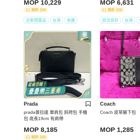
MOP 10,229
MOP 6,631
現折 200
現折 200
近新閒置品
台灣
免運
狀況良好
台灣
Prada
Coach
prada普拉達 單肩包 斜挎包 手機
Coach 皮草腋下包
包 底長19cm 有肩帶
MOP 8,185
MOP 1,285
現折 200