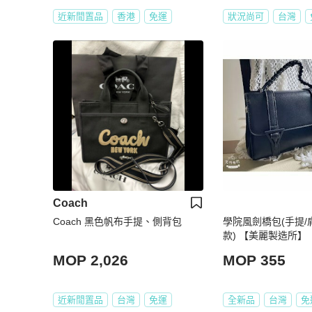
近新閒置品
香港
免運
狀況尚可
台灣
Coach
Coach 黑色帆布手提、側背包
學院風劍橋包(手提/
款) 【美麗製造所】
MOP 2,026
MOP 355
近新閒置品
台灣
免運
全新品
台灣
免