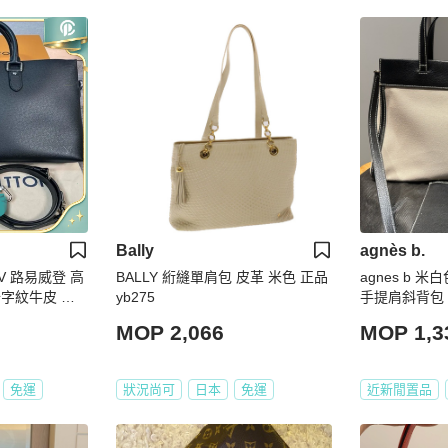
Bally
agnès b.
V 路易威登 高
BALLY 絎縫單肩包 皮革 米色 正品
agnes b 
十字紋牛皮 公
yb275
手提肩斜背包
 內外都有隔
MOP 2,066
MOP 1,3
免運
狀況尚可
日本
免運
近新閒置品