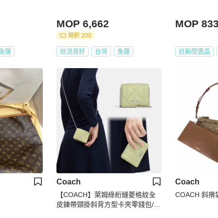
MOP 6,662
MOP 83
現折 200
免運
狀況良好
台灣
免運
近新閒置品
Coach
Coach
【COACH】萊姆綠絎縫菱格紋全
COACH 斜揹
皮鍊帶頸掛斜背方型卡夾零錢包/斜
背包/小廢包