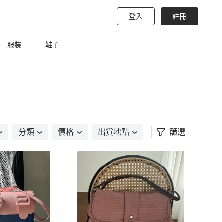
登入
註冊
服裝
鞋子
分類
價格
出貨地點
篩選