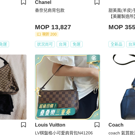
Chanel
香奈兒肩背包款
甜美風(羊皮)
【美麗製造所
MOP 13,827
MOP 35
現折 200
免運
狀況尚可
台灣
免運
全新品
台
Louis Vuitton
Coach
LV棋盤格小可愛肩背包N41206
coach 氣