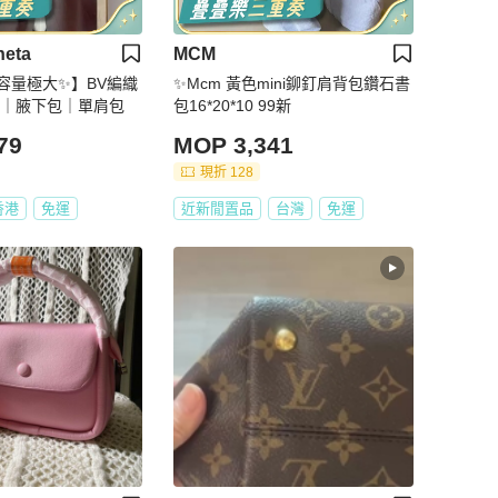
neta
MCM
容量極大✨】BV編織
✨Mcm 黃色mini鉚釘肩背包鑽石書
包｜腋下包｜單肩包
包16*20*10 99新
79
MOP 3,341
現折 128
香港
免運
近新閒置品
台灣
免運