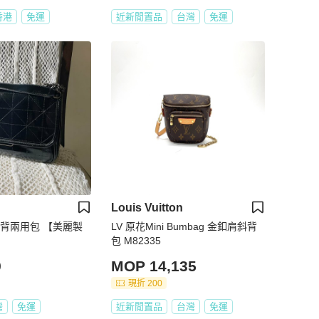
香港
免運
近新閒置品
台灣
免運
Louis Vuitton
斜背兩用包 【美麗製
LV 原花Mini Bumbag 金釦肩斜背
包 M82335
9
MOP 14,135
現折 200
灣
免運
近新閒置品
台灣
免運