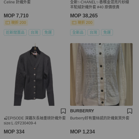
Celine 針織外套
全新✨CHANEL✨香檳金混亮片紗線
羊駝絨針織外套 #40 原價很貴
MOP 7,710
MOP 38,265
現折 200
現折 200
近新閒置品
台灣
免運
全新品
台灣
免運
BURBERRY
🍒EPISODE 深鐵灰長袖重磅針織外套
Burberry好有蕾絲感的針織氣質外套
size:L /2F230409-4
MOP 334
MOP 1,234