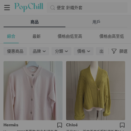
便宜 針織外套
商品
用戶
綜合
最新
價格由低至高
價格由高至低
優惠商品
品牌
分類
價格
出貨地點
篩選
Hermès
Chloé