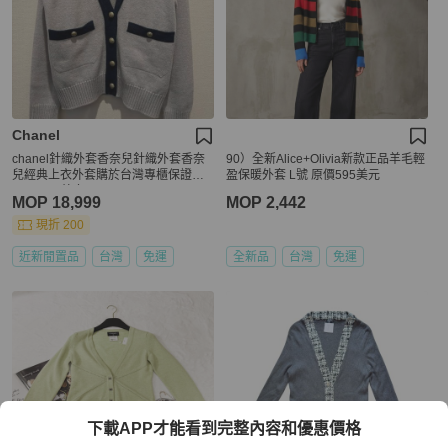
Chanel
chanel針織外套香奈兒針織外套香奈
90）全新Alice+Olivia新款正品羊毛輕
兒經典上衣外套購於台灣專櫃保證真
盈保暖外套 L號 原價595美元
品chanel外套
MOP 18,999
MOP 2,442
現折 200
近新閒置品
台灣
免運
全新品
台灣
免運
下載APP才能看到完整內容和優惠價格