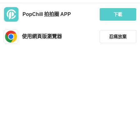
PopChill 拍拍圈 APP
下載
Chanel
Chanel
CHANEL 針織外套
CHANEL 外套
使用網頁版瀏覽器
忍痛放棄
MOP 11,811
MOP 5,180
現折 200
現折 200
狀況良好
香港
免運
狀況良好
香港
免運
篩選
重設
品牌
分類
尺寸
Chanel
價格