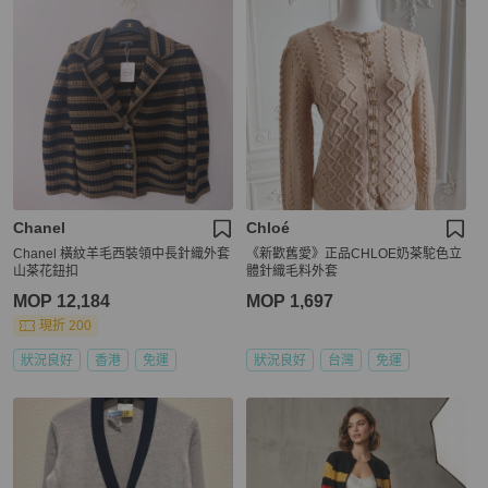
Chanel
Chloé
Chanel 橫紋羊毛西裝領中長針織外套
《新歡舊愛》正品CHLOE奶茶駝色立
山茶花鈕扣
體針織毛料外套
MOP 12,184
MOP 1,697
現折 200
狀況良好
香港
免運
狀況良好
台灣
免運