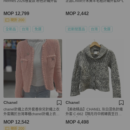
Hermes 2026春夏款 粉色針織外套
正品Chloe芥末黃羊毛粗針織外套M~L
MOP 12,799
MOP 2,442
現折 200
全新品
台灣
免運
近新閒置品
台灣
免運
Chanel
Chanel
chanel針織上衣外套香奈兒針織上衣
【美收精品】CHANEL 灰白混色針織
外套購於台灣專櫃chanel針織上衣外
外套 C-662【隔月月中將轉賣至日本
套
上架期限30天】
MOP 12,542
MOP 4,498
現折 200