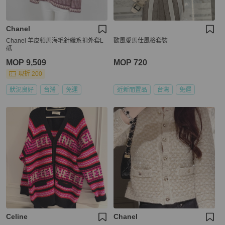
Chanel
Chanel 羊皮領馬海毛針織系扣外套L
歐風愛馬仕風格套裝
碼
MOP 9,509
MOP 720
現折 200
狀況良好
台灣
免運
近新閒置品
台灣
免運
Celine
Chanel