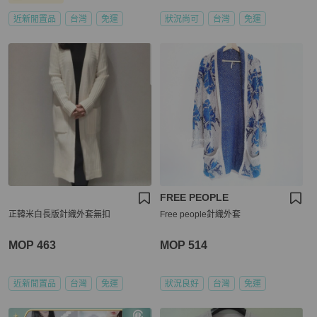
近新閒置品
台灣
免運
狀況尚可
台灣
免運
FREE PEOPLE
正韓米白長版針織外套無扣
Free people針織外套
MOP 463
MOP 514
近新閒置品
台灣
免運
狀況良好
台灣
免運