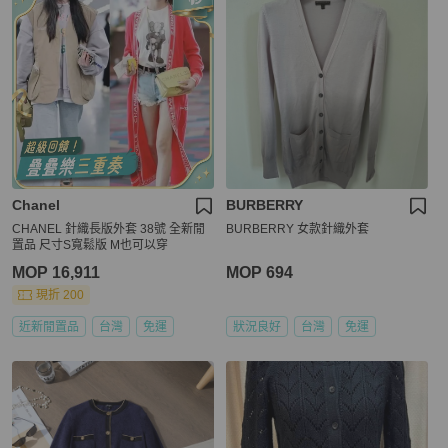
Chanel
BURBERRY
CHANEL 針織長版外套 38號 全新閒
BURBERRY 女款針織外套
置品 尺寸S寬鬆版 M也可以穿
MOP 16,911
MOP 694
現折 200
近新閒置品
台灣
免運
狀況良好
台灣
免運