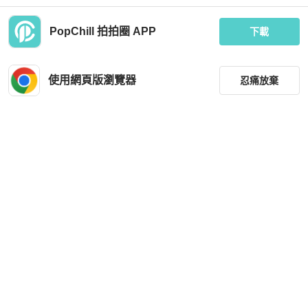
PopChill 拍拍圈 APP
下載
Chiara Ferragni
Chiara Ferragni
全新便宜販售Chiara ferragni eye眨眼
CHIARA FERRAGNI經典黑色字母銀
刺繡羊毛圍巾-歐美電商代購
色金蔥刺繡星星休閒帆布鞋/運動襪靴
使用網頁版瀏覽器
忍痛放棄
海外限定款
MOP 257
MOP 1,028
全新品
台灣
免運
全新品
台灣
免運
篩選
重設
品牌
分類
尺寸
Chiara Ferragni
Chiara Ferragni
價格