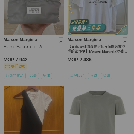
Maison Margiela
Maison Margiela
Maison Margiela mini 灰
【文青/設計師最愛✨混時尚圈必備🤍
懂的都懂🖤】Maison Margiela短袖
馬吉拉520情人節限定短袖T恤｜黑色
MOP 7,942
MOP 2,486
XS碼
現折 200
近新閒置品
台灣
免運
狀況良好
香港
免運