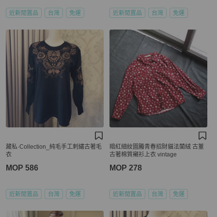
近新閒置品
台灣
免運
近新閒置品
台灣
免運
藏私·Collection_純毛手工刺繡古著毛
暗紅細紋圖螣青春招財貓法蘭絨 古董
衣
古著棉質襯衫上衣 vintage
MOP 586
MOP 278
近新閒置品
台灣
免運
近新閒置品
台灣
免運