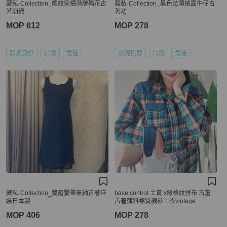
藏私·Collection_總絞染橘漸層輪花古
藏私·Collection_黑色法蘭絨面牛仔古
著羽織
著裙
MOP 612
MOP 278
狀況良好
台灣
免運
狀況良好
台灣
免運
藏私·Collection_雙層繫帶無袖古著洋
base control 土黃 x綠格紋拼布 古董
裝日本製
古著薄料棉質襯衫上衣vintage
MOP 406
MOP 278