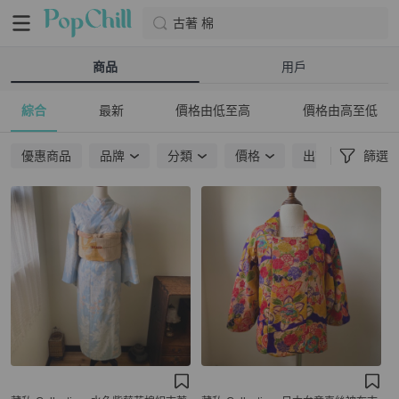
古著 棉
商品
用戶
綜合
最新
價格由低至高
價格由高至低
優惠商品
品牌
分類
價格
出貨地點
篩選