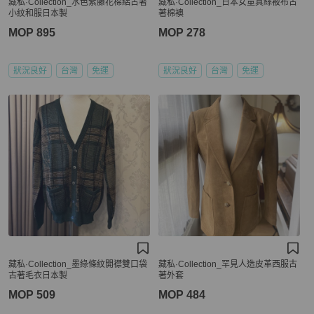
藏私·Collection_水色紫藤花棉絽古著
藏私·Collection_日本女童真絲被布古
小紋和服日本製
著棉襖
MOP 895
MOP 278
狀況良好
台灣
免運
狀況良好
台灣
免運
藏私·Collection_墨綠條紋開襟雙口袋
藏私·Collection_罕見人造皮革西服古
古著毛衣日本製
著外套
MOP 509
MOP 484