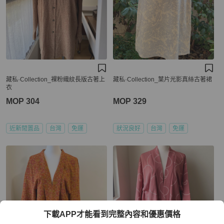
藏私·Collection_裸粉織紋長版古著上
藏私·Collection_葉片光影真絲古著裙
衣
MOP 304
MOP 329
近新閒置品
台灣
免運
狀況良好
台灣
免運
下載APP才能看到完整內容和優惠價格