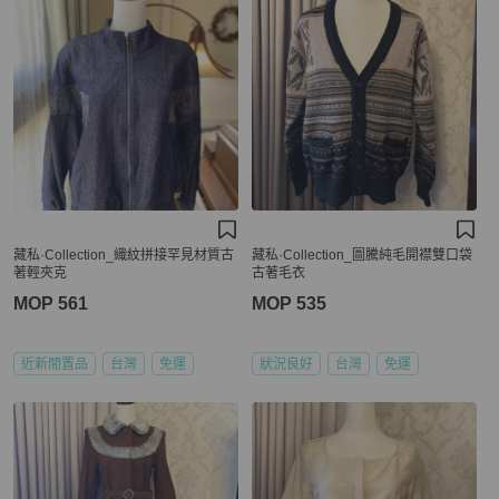
藏私·Collection_織紋拼接罕見材質古
藏私·Collection_圖騰純毛開襟雙口袋
著輕夾克
古著毛衣
MOP 561
MOP 535
近新閒置品
台灣
免運
狀況良好
台灣
免運