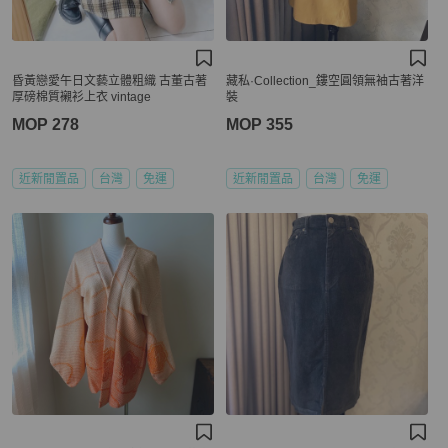
昏黃戀愛午日文藝立體粗織 古董古著
藏私·Collection_鏤空圓領無袖古著洋
厚磅棉質襯衫上衣 vintage
裝
MOP 278
MOP 355
近新閒置品
台灣
免運
近新閒置品
台灣
免運