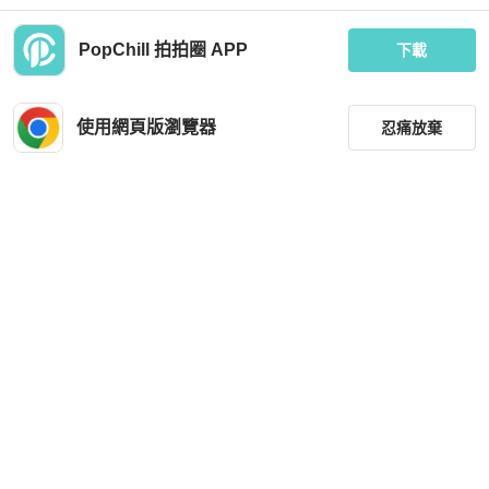
PopChill 拍拍圈 APP
下載
藏私·Collection_唐草花紋全新古著羽
藏私·Collection_莓色點點藤蔓絞染古
織
著羽織
使用網頁版瀏覽器
忍痛放棄
MOP 458
MOP 535
全新品
台灣
免運
近新閒置品
台灣
免運
篩選
重設
品牌
分類
尺寸
價格