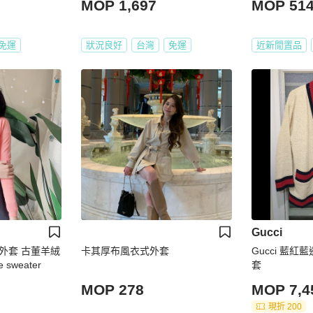
MOP 1,697
MOP 51
免運
狀況良好
台灣
免運
近新閒置品
Gucci
外套 古董羊絨
卡其厚布風衣式外套
Gucci 藍
sweater
套
MOP 278
MOP 7,4
現折 200