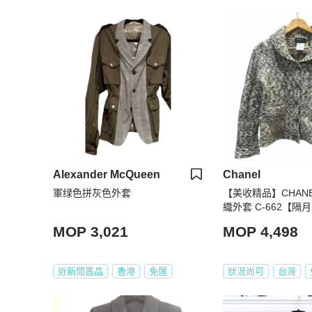
Alexander McQueen
Chanel
軍绿色拼灰色外套
【美收精品】CHAN
織外套 C-662【隔月月中將轉賣至
日本 上架期限30天
MOP 3,021
MOP 4,498
近新閒置品
香港
免運
狀況尚可
台灣