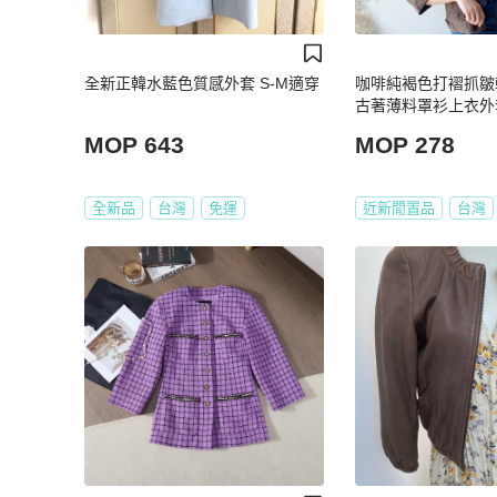
全新正韓水藍色質感外套 S-M適穿
咖啡純褐色打褶抓皺
古著薄料罩衫上衣外套 v
MOP 643
MOP 278
全新品
台灣
免運
近新閒置品
台灣