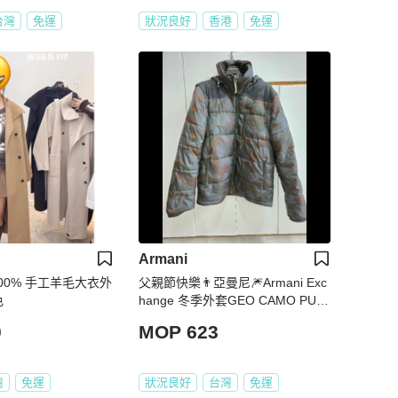
台灣
免運
狀況良好
香港
免運
Armani
 100% 手工羊毛大衣外
父親節快樂👨亞曼尼🎆Armani Exc
色
hange 冬季外套GEO CAMO PUF
FER JACKET男款羽絨外套
0
MOP 623
灣
免運
狀況良好
台灣
免運