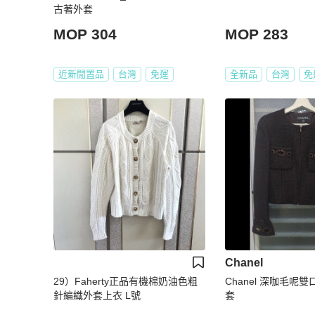
古著外套
MOP 304
MOP 283
近新閒置品
台灣
免運
全新品
台灣
免
Chanel
29）Faherty正品有機棉奶油色粗
Chanel 深咖毛呢
針編織外套上衣 L號
套