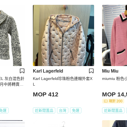
Karl Lagerfeld
Miu Miu
EL 灰白混色針
Karl Lagerfeld珍珠粉色連帽外套X
miumiu 粉
L
】
MOP 412
MOP 14,
現折 200
免運
近新閒置品
台灣
免運
近新閒置品