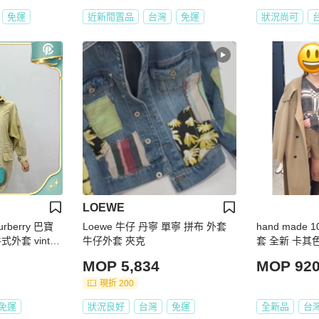
免運
近新閒置品
台灣
免運
狀況尚可
LOEWE
berry 巴寶
Loewe 牛仔 丹寧 單寧 拼布 外套
hand made
外套 vintag
牛仔外套 夾克
套 全新 卡其
MOP 5,834
MOP 92
現折 200
免運
狀況良好
台灣
免運
全新品
台