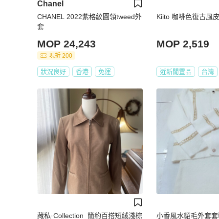
Chanel
CHANEL 2022紫格紋圓領tweed外
Kiito 咖啡色復古風皮衣
套
MOP 24,243
MOP 2,519
現折 200
狀況良好
香港
免運
近新閒置品
台灣
藏私·Collection_簡約百搭短絨淺棕
小香風水貂毛外套套