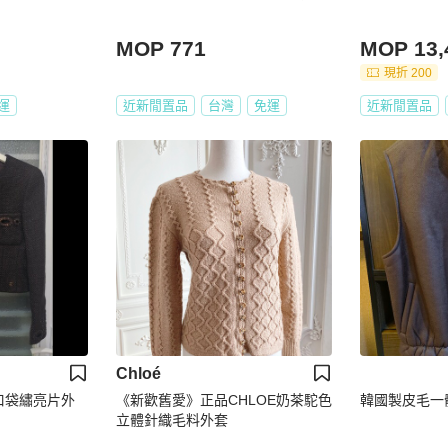
MOP 771
MOP 13,
現折 200
運
近新閒置品
台灣
免運
近新閒置品
Chloé
雙口袋繡亮片外
《新歡舊愛》正品CHLOE奶茶駝色
韓國製皮毛一體o
立體針織毛料外套