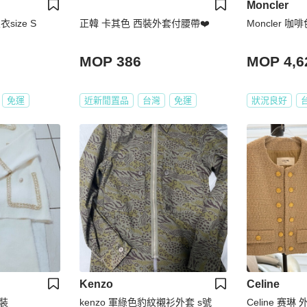
Moncler
size S
正韓 卡其色 西裝外套付腰帶❤️
Moncler 
MOP 386
MOP 4,6
免運
近新閒置品
台灣
免運
狀況良好
Kenzo
Celine
裝
kenzo 軍綠色豹紋襯衫外套 s號
Celine 赛琳 