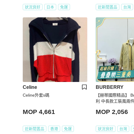
狀況良好
日本
免運
近新閒置品
台灣
Celine
BURBERRY
Celine外套s碼
【赫蒂國際精品】 Bur
利 中長款工裝風兩件式
e
MOP 4,661
MOP 2,056
近新閒置品
香港
免運
狀況良好
台灣