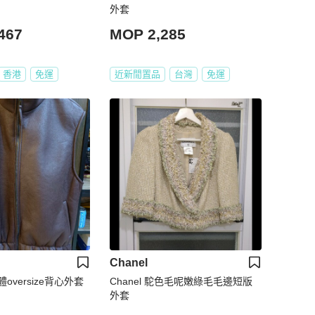
外套
467
MOP 2,285
香港
免運
近新閒置品
台灣
免運
Chanel
versize背心外套
Chanel 駝色毛呢嫩綠毛毛邊短版
外套