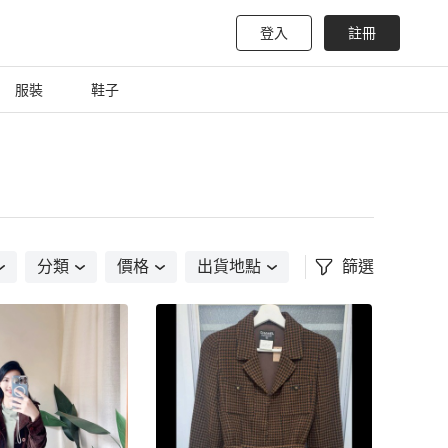
登入
註冊
服裝
鞋子
分類
價格
出貨地點
篩選