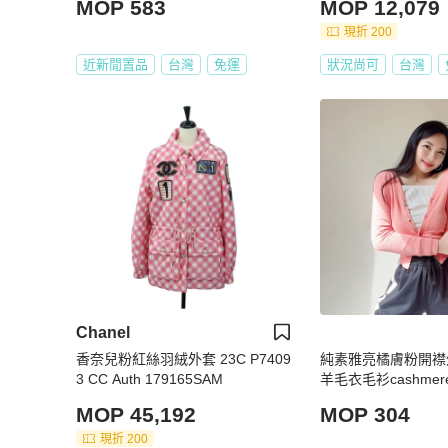
MOP 583
MOP 12,079
現折 200
近新閒置品
台灣
免運
狀況尚可
台灣
Chanel
香奈兒粉紅絲羽絨外套 23C P7409
純素雅亮橘膚粉開襟
3 CC Auth 179165SAM
羊毛衣毛衫cashmere 
MOP 45,192
MOP 304
現折 200