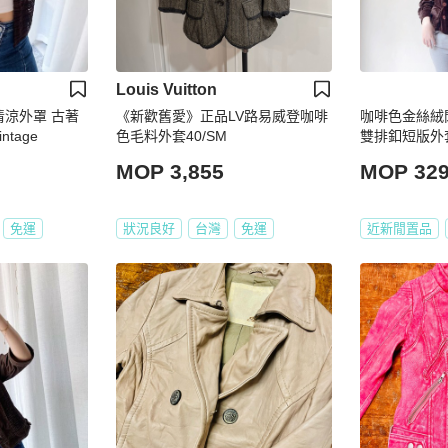
Louis Vuitton
清涼外罩 古著
《新歡舊愛》正品LV路易威登咖啡
咖啡色金絲絨
tage
色毛料外套40/SM
雙排釦短版外套 
MOP 3,855
MOP 32
免運
狀況良好
台灣
免運
近新閒置品