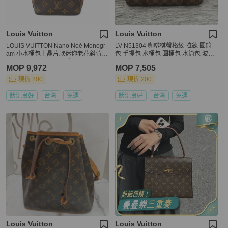
Louis Vuitton
Louis Vuitton
LOUIS VUITTON Nano Noé Monogr
LV N51304 咖啡棋盤格紋 拉鍊 圓筒
am 小水桶包｜晶片款迷你老花斜背包
包 手提包 水桶包 圓桶包 水筒包 波士
｜輕巧百搭水桶包｜ KÉSH 凱仕精品
頓包
MOP 9,972
MOP 7,505
現折 200
現折 200
狀況良好
台灣
免運
狀況良好
台灣
免運
Louis Vuitton
Louis Vuitton