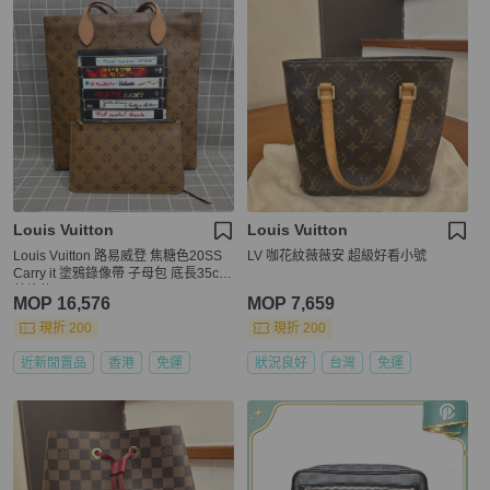
Louis Vuitton
Louis Vuitton
Louis Vuitton 路易威登 焦糖色20SS
LV 咖花紋薇薇安 超級好看小號
Carry it 塗鴉錄像帶 子母包 底長35cm
芯片款
MOP 16,576
MOP 7,659
現折 200
現折 200
近新閒置品
香港
免運
狀況良好
台灣
免運