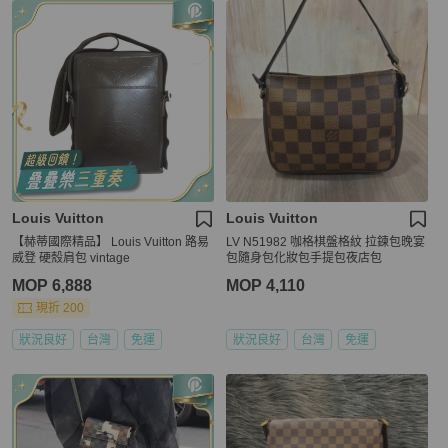
Louis Vuitton
Louis Vuitton
【赫蒂國際精品】 Louis Vuitton 路易
LV N51982 咖格棋盤格紋 拉鍊包晚宴
威登 硬殼肩包 vintage
包隨身包化妝包手提包夜店包
MOP 6,888
MOP 4,110
現折 200
狀況良好
台灣
免運
狀況良好
台灣
免運