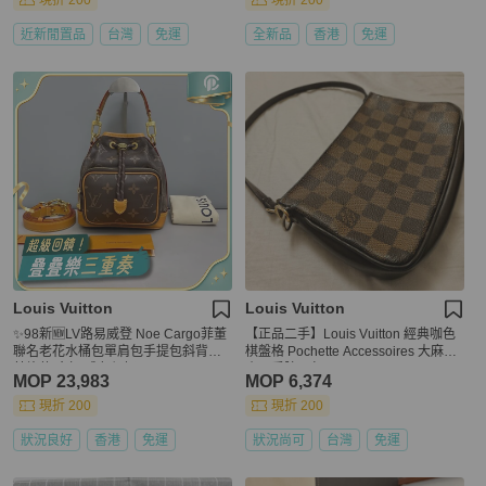
現折 200
現折 200
近新閒置品
台灣
免運
全新品
香港
免運
Louis Vuitton
Louis Vuitton
✨98新🆕LV路易威登 Noe Cargo菲董
【正品二手】Louis Vuitton 經典咖色
聯名老花水桶包單肩包手提包斜背包
棋盤格 Pochette Accessoires 大麻將
芯片款 金扣 成色很好 ❤️正品
小可愛腋下包 N41206
MOP 23,983
MOP 6,374
現折 200
現折 200
狀況良好
香港
免運
狀況尚可
台灣
免運