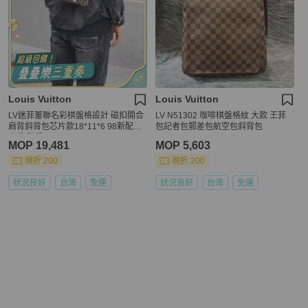
Louis Vuitton
Louis Vuitton
LV迷菲董聯名彩棋盤格設計 磁扣開合
LV N51302 咖啡棋盤格紋 大款 王菲
肩背斜背包芯片款18*11*6 98新配件
包記者包郵差包航空包斜背包
塵袋 購證
MOP 19,481
MOP 5,603
現折 200
現折 200
狀況良好
台灣
免運
狀況良好
台灣
免運