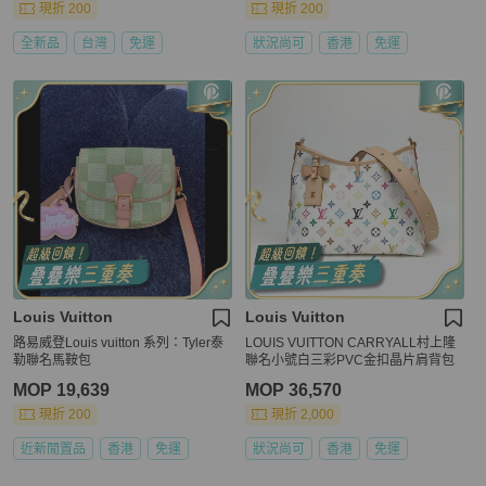
現折 200
現折 200
全新品
台灣
免運
狀況尚可
香港
免運
Louis Vuitton
Louis Vuitton
路易威登Louis vuitton 系列：Tyler泰
LOUIS VUITTON CARRYALL村上隆
勒聯名馬鞍包
聯名小號白三彩PVC金扣晶片肩背包
MOP 19,639
MOP 36,570
現折 200
現折 2,000
近新閒置品
香港
免運
狀況尚可
香港
免運