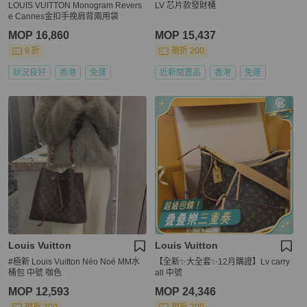
LOUIS VUITTON Monogram Revers
LV 芯片款發財桶
e Cannes金扣手挽肩背兩用袋
MOP 16,860
MOP 15,437
9 折
現折 200
狀況良好
香港
免運
近新閒置品
香港
免運
Louis Vuitton
Louis Vuitton
#極新 Louis Vuitton Néo Noé MM水
【全新✨大全套✨12月購證】Lv carry
桶包 中號 咖色
all 中號
MOP 12,593
MOP 24,346