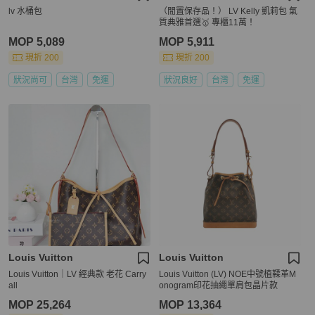
lv 水桶包
（閒置保存品！） LV Kelly 凱莉包 氣
質典雅首選🥇 專櫃11萬！
MOP 5,089
MOP 5,911
現折 200
現折 200
狀況尚可
台灣
免運
狀況良好
台灣
免運
Louis Vuitton
Louis Vuitton
Louis Vuitton｜LV 經典款 老花 Carry
Louis Vuitton (LV) NOE中號植鞣革M
all
onogram印花抽繩單肩包晶片款
MOP 25,264
MOP 13,364