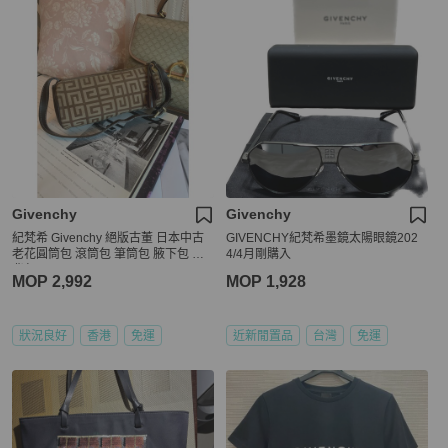
Givenchy
Givenchy
紀梵希 Givenchy 絕版古董 日本中古
GIVENCHY紀梵希墨鏡太陽眼鏡202
老花圓筒包 滾筒包 筆筒包 腋下包 側
4/4月剛購入
背包
MOP 2,992
MOP 1,928
狀況良好
香港
免運
近新閒置品
台灣
免運