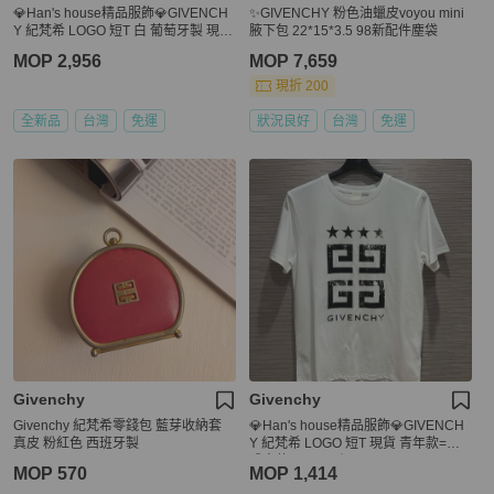
💎Han's house精品服飾💎GIVENCH
✨GIVENCHY 粉色油蠟皮voyou mini
Y 紀梵希 LOGO 短T 白 葡萄牙製 現貨
腋下包 22*15*3.5 98新配件塵袋
L
MOP 2,956
MOP 7,659
現折 200
全新品
台灣
免運
狀況良好
台灣
免運
Givenchy
Givenchy
Givenchy 紀梵希零錢包 藍芽收納套
💎Han's house精品服飾💎GIVENCH
真皮 粉紅色 西班牙製
Y 紀梵希 LOGO 短T 現貨 青年款=男
成人款 XS S 原價8500
MOP 570
MOP 1,414