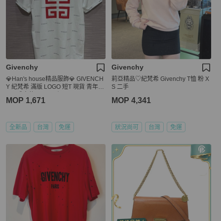
Givenchy
Givenchy
💎Han's house精品服飾💎 GIVENCH
莉亞精品♡紀梵希 Givenchy T恤 粉 X
Y 紀梵希 滿版 LOGO 短T 現貨 青年款
S 二手
=男 成人款 XS S 原價10000
MOP 1,671
MOP 4,341
全新品
台灣
免運
狀況尚可
台灣
免運