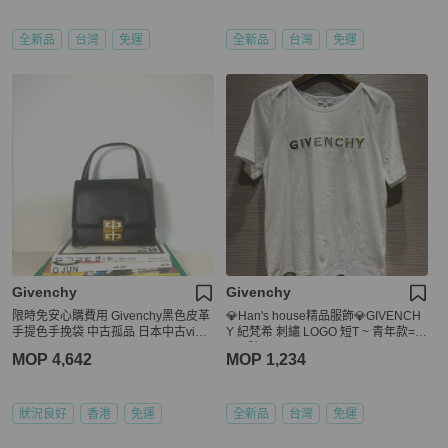
全新品
台灣
免運
全新品
台灣
免運
Givenchy
Givenchy
限時免安心購費用 Givenchy黑色皮革
💎Han's house精品服飾💎GIVENCH
手提色手挽袋 中古孤品 日本中古vinta
Y 紀梵希 刺繡 LOGO 短T ~ 青年款=女
ge
S-M號
MOP 4,642
MOP 1,234
狀況良好
香港
免運
全新品
台灣
免運