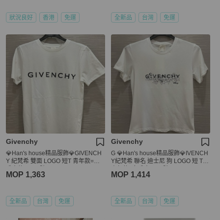
狀況良好
香港
免運
全新品
台灣
免運
Givenchy
Givenchy
💎Han's house精品服飾💎GIVENCH
G 💎Han's house精品服飾💎IVENCH
Y 紀梵希 雙面 LOGO 短T 青年款=男
Y紀梵希 聯名 迪士尼 狗 LOGO 短 T ~
成人款 XS S 號
青年款=女成人 S M 號
MOP 1,363
MOP 1,414
全新品
台灣
免運
全新品
台灣
免運