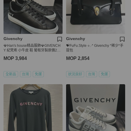
Givenchy
Givenchy
💎Han's house精品服飾💎GIVENCH
💝FuFu.Style ⟡.·* Givenchy *稀少*手
Y 紀梵希 小牛皮 鞋 葡萄牙製原價225
提包
00
MOP 3,984
MOP 2,854
全新品
台灣
免運
狀況良好
台灣
免運