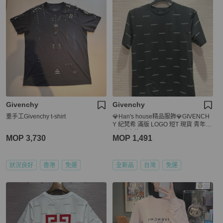
Givenchy
Givenchy
重手工Givenchy t-shirt
💎Han's house精品服飾💎GIVENCH
Y 紀梵希 滿版 LOGO 短T 現貨 青年款
=女成人款 XS S
MOP 3,730
MOP 1,491
狀況良好
香港
免運
全新品
台灣
免運