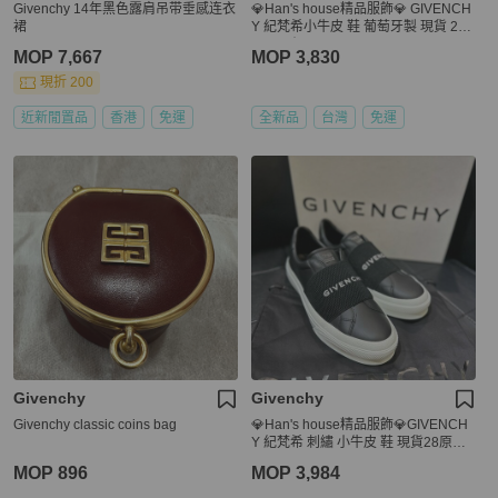
Givenchy 14年黑色露肩吊带垂感连衣
💎Han's house精品服飾💎 GIVENCH
裙
Y 紀梵希小牛皮 鞋 葡萄牙製 現貨 29~
29.5原價24000
MOP 7,667
MOP 3,830
現折 200
近新閒置品
香港
免運
全新品
台灣
免運
Givenchy
Givenchy
Givenchy classic coins bag
💎Han's house精品服飾💎GIVENCH
Y 紀梵希 刺繡 小牛皮 鞋 現貨28原價2
2500
MOP 896
MOP 3,984