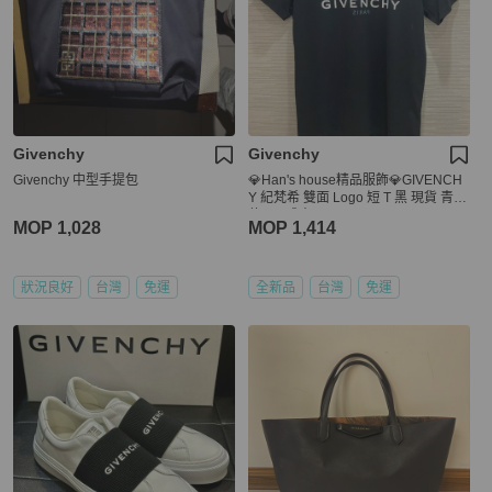
Givenchy
Givenchy
Givenchy 中型手提包
💎Han's house精品服飾💎GIVENCH
Y 紀梵希 雙面 Logo 短 T 黑 現貨 青年
款= 男成人 XS S
MOP 1,028
MOP 1,414
狀況良好
台灣
免運
全新品
台灣
免運