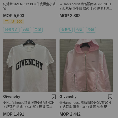
紀梵希GIVENCHY BOX牛皮黑金小箱
💎Han's house精品服飾💎GIVENCH
包
Y 紀梵希 小牛皮 短夾 卡夾 原價1500
0
MOP 5,603
MOP 2,802
現折 200
狀況良好
台灣
免運
全新品
台灣
免運
Givenchy
Givenchy
💎Han's house精品服飾💎GIVENCH
💎Han's house精品服飾💎GIVENCH
Y 紀梵希 刺繡 LOGO 短T 現貨 青年款
Y 紀梵希 滿版 LOGO 外套 風衣 現貨
=男 成人款 XS S
青年款
MOP 1,491
MOP 2,442