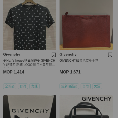
Givenchy
Givenchy
💎Han's house精品服飾💎 GIVENCH
GIVENCHY紅金色皮革手包
Y 紀梵希 刺繡 LOGO 短 T ~ 青年款=
女成人 S M
MOP 1,414
MOP 1,671
全新品
台灣
免運
近新閒置品
台灣
免運