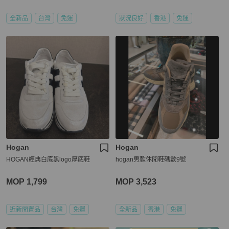
全新品
台灣
免運
狀況良好
香港
免運
Hogan
Hogan
HOGAN經典白底黑logo厚底鞋
hogan男款休閒鞋碼數9號
MOP 1,799
MOP 3,523
近新閒置品
台灣
免運
全新品
香港
免運