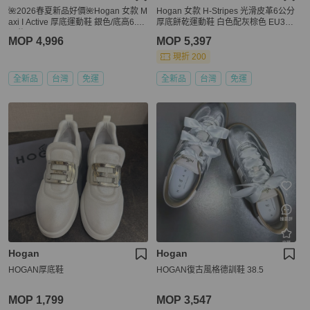
🌺2026春夏新品好價🌺Hogan 女款 M
Hogan 女款 H-Stripes 光滑皮革6公分
axi I Active 厚底運動鞋 銀色/底高6.5
厚底餅乾運動鞋 白色配灰棕色 EU37/
公分 IT36/37/37.5/38/38.5/39
37.5/38/38.5/39
MOP 4,996
MOP 5,397
現折 200
全新品
台灣
免運
全新品
台灣
免運
Hogan
Hogan
HOGAN厚底鞋
HOGAN復古風格德訓鞋 38.5
MOP 1,799
MOP 3,547