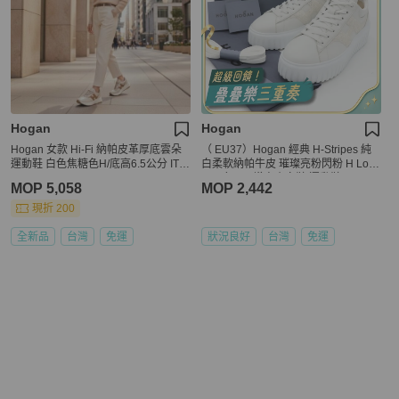
Hogan
Hogan
Hogan 女款 Hi-Fi 納帕皮革厚底雲朵
（ EU37）Hogan 經典 H-Stripes 純
運動鞋 白色焦糖色H/底高6.5公分 IT3
白柔軟納帕牛皮 璀璨亮粉閃粉 H Log
7/38/38.5/39/40
o 厚底兩用增高小白鞋 運動鞋
MOP 5,058
MOP 2,442
現折 200
全新品
台灣
免運
狀況良好
台灣
免運