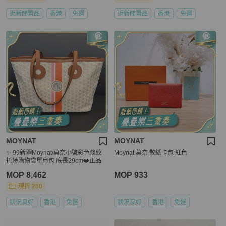
近新閒置品
香港
免運
近新閒置品
香港
免運
MOYNAT
MOYNAT
✨ 99新🆕Moynat/莫奈小號彩色條紋
Moynat 莫奈 散紙卡包 紅色
托特購物袋單肩包 底長29cm❤️正品
MOP 8,462
MOP 933
現折 200
狀況良好
香港
免運
狀況良好
香港
免運