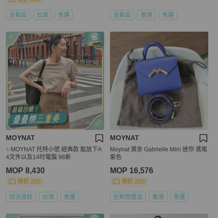
全新品
台灣
免運
全新品
香港
免運
MOYNAT
MOYNAT
✨MOYNAT 托特小號 經典款 能放下A
Moynat 莫奈 Gabrielle Mini 迷你 鳶尾
4文件以及14吋電腦 98新
紫色
MOP 8,430
MOP 16,576
現折 200
現折 200
狀況良好
台灣
免運
近新閒置品
香港
免運