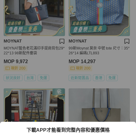
MOYNAT
MOYNAT
MOYNAT藍色老花滿印手提肩背包29*
99新Moynat 莫奈 中號 tote 尺寸：35*
22*13 98新配件塵袋
26*14 編碼LTL893
MOP 9,972
MOP 14,297
現折 200
現折 200
狀況良好
台灣
免運
近新閒置品
香港
免運
下載APP才能看到完整內容和優惠價格