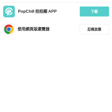
PopChill 拍拍圈 APP
下載
MOYNAT
MOYNAT
Moynat/莫奈老花托特購物袋兼腋下包
莫奈/MOYNAT 雙面托特購物袋
使用網頁版瀏覽器
忍痛放棄
MOP 8,081
MOP 9,842
現折 200
現折 200
近新閒置品
香港
免運
狀況良好
香港
免運
篩選
重設
品牌
分類
尺寸
MOYNAT
MOYNAT
價格