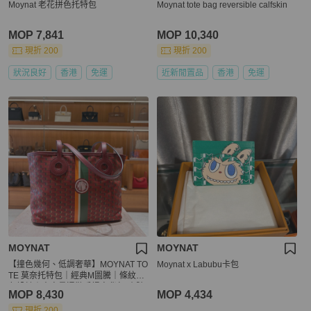
Moynat 老花拼色托特包
Moynat tote bag reversible calfskin
MOP 7,841
MOP 10,340
現折 200
現折 200
狀況良好
香港
免運
近新閒置品
香港
免運
MOYNAT
MOYNAT
【撞色幾何、低調奢華】MOYNAT TO
Moynat x Labubu卡包
TE 莫奈托特包｜經典M圖騰｜條紋撞
色設計｜大容量通勤手提肩背包-小號
MOP 8,430
MOP 4,434
現折 200