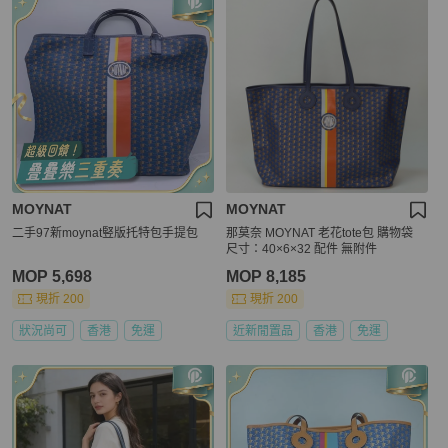
MOYNAT
MOYNAT
二手97新moynat竪版托特包手提包
那莫奈 MOYNAT 老花tote包 購物袋
尺寸：40×6×32 配件 無附件
MOP 5,698
MOP 8,185
現折 200
現折 200
狀況尚可
香港
免運
近新閒置品
香港
免運