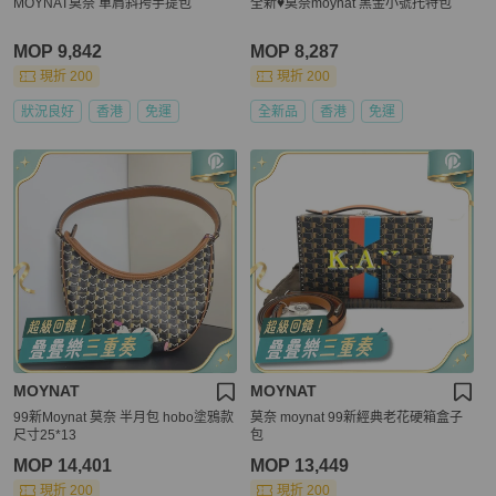
MOYNAT莫奈 單肩斜挎手提包
全新♥️莫奈moynat 黑金小號托特包
MOP 9,842
MOP 8,287
現折 200
現折 200
狀況良好
香港
免運
全新品
香港
免運
MOYNAT
MOYNAT
99新Moynat 莫奈 半月包 hobo塗鴉款
莫奈 moynat 99新經典老花硬箱盒子
尺寸25*13
包
MOP 14,401
MOP 13,449
現折 200
現折 200