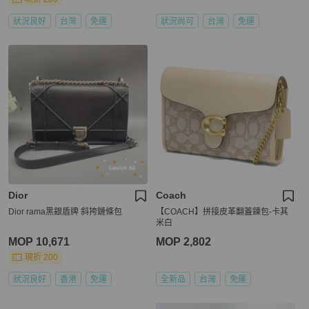
狀況良好
台灣
免運
狀況尚可
台灣
免運
Dior
Coach
Dior rama黑銀盾牌 斜挎鏈條包
【COACH】拼接皮革翻蓋鍊包-卡其
米白
MOP 10,671
MOP 2,802
現折 200
狀況良好
香港
免運
全新品
台灣
免運