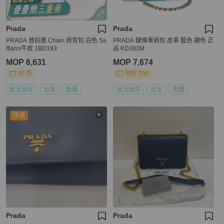
Prada
Prada
PRADA 普拉達 Chain 肩背包 白色 Sa
PRADA 鏈條單肩包 皮革 藍色 銀色 正
ffiano牛皮 1BD193
品 KD283M
MOP 6,631
MOP 7,674
95 折
現折 200
狀況良好
台灣
免運
狀況良好
日本
免運
降價
Prada
Prada