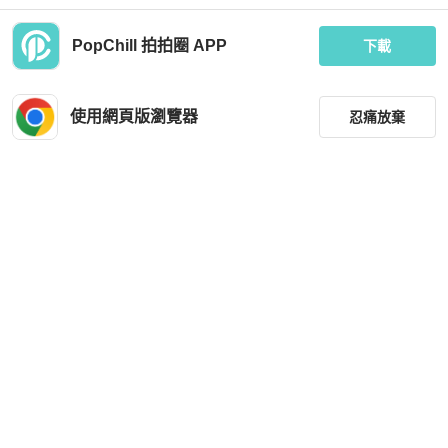
PopChill 拍拍圈 APP
下載
Salvatore Ferragamo
Chanel
ferragamo女土鏈條包，可以當錢包。
chanel 香奈兒 紅色 鍊條包 肩背包 手
尺寸，19cm×10cm
提包 肩背包 側背包 斜背包 帶鍊包
使用網頁版瀏覽器
忍痛放棄
MOP 1,658
MOP 9,895
現折 200
狀況良好
香港
免運
狀況良好
台灣
免運
篩選
重設
品牌
分類
尺寸
Prada
Prada
價格