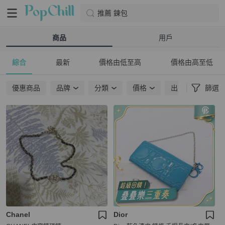
推薦 鍊包
商品
用戶
綜合
最新
價格由低至高
價格由高至低
優惠商品
品牌
分類
價格
出貨地點
篩選
Chanel
Dior