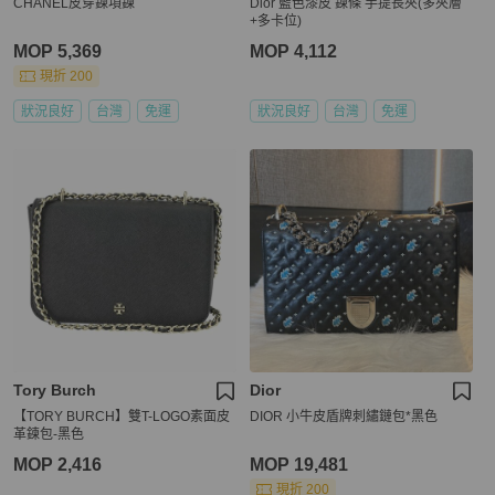
CHANEL皮穿鍊項鍊
Dior 藍色漆皮 鍊條 手提長夾(多夾層
+多卡位)
MOP 5,369
MOP 4,112
現折 200
狀況良好
台灣
免運
狀況良好
台灣
免運
Tory Burch
Dior
【TORY BURCH】雙T-LOGO素面皮
DIOR 小牛皮盾牌刺繡鏈包*黑色
革鍊包-黑色
MOP 2,416
MOP 19,481
現折 200