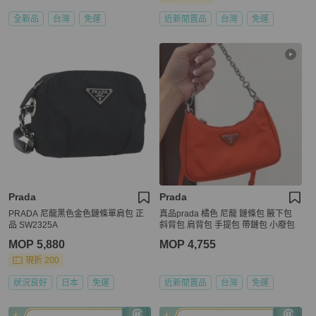
全新品
台灣
免運
近新閒置品
台灣
免運
Prada
Prada
PRADA 尼龍黑色金色鏈條單肩包 正
真品prada 橘色 尼龍 鏈條包 腋下包
品 SW2325A
斜背包 肩背包 手提包 帶鏈包 小廢包
MOP 5,880
MOP 4,755
現折 200
狀況良好
日本
免運
近新閒置品
台灣
免運