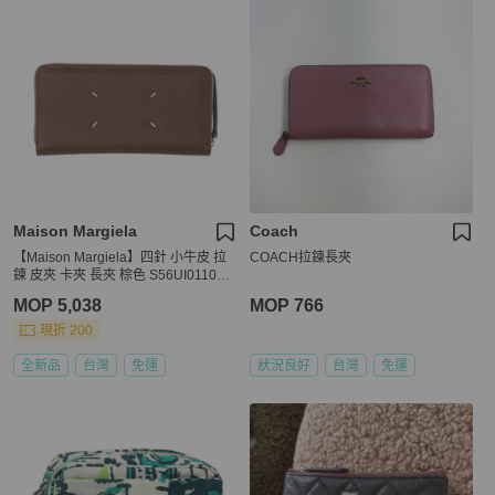
Maison Margiela
Coach
【Maison Margiela】四針 小牛皮 拉
COACH拉鍊長夾
鍊 皮夾 卡夾 長夾 棕色 S56UI0110P4
455T2181
MOP 5,038
MOP 766
現折 200
全新品
台灣
免運
狀況良好
台灣
免運