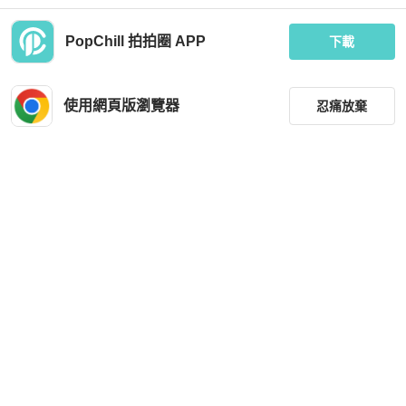
Homme 皮領羊毛混紡工裝夾克 (HQ-J
006-051)
MOP 7,171
MOP 2,052
PopChill 拍拍圈 APP
下載
現折 200
全新品
台灣
免運
全新品
香港
免運
使用網頁版瀏覽器
忍痛放棄
篩選
重設
品牌
分類
尺寸
價格