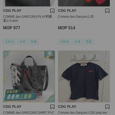
CDG PLAY
CDG PLAY
COMME des GARCONS PLAY刺繡
Comme des Garçons上衣
愛心T-shirt
MOP 977
MOP 514
全新品
台灣
免運
全新品
台灣
免運
CDG PLAY
CDG PLAY
COMME des GARCONS SHIRT PVC
Comme des Garçons CDG play tee