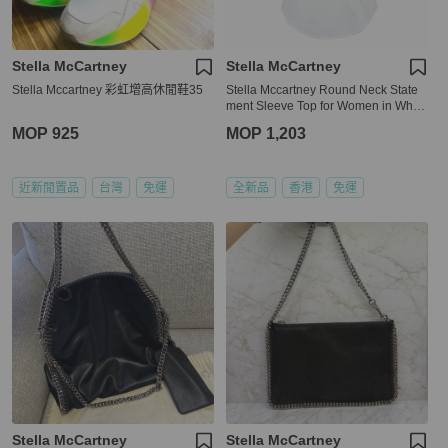
Stella McCartney
Stella McCartney
Stella Mccartney 彩虹增高休閒鞋35
Stella Mccartney Round Neck State
ment Sleeve Top for Women in White
(472174-SEA51-9000-44)
MOP 925
MOP 1,203
近新閒置品
台灣
免運
全新品
香港
免運
Stella McCartney
Stella McCartney