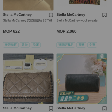
Stella McCartney
Stella McCartney
Stella McCartney 女款運動鞋 35年碼
Stella McCartney wool sweater
MOP 622
MOP 2,060
狀況尚可
香港
免運
近新閒置品
香港
免運
Stella McCartney
Stella McCartney