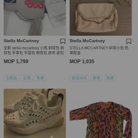
Stella McCartney
Stella McCartney
全新 stella mccartney 小馬 斜背包 肩
STELLA MCCARTNEY 斜背小包 奶
背包 手拿包 手提包 側背包 皮夾 皮包
茶配金
MOP 1,799
MOP 1,035
全新品
台灣
免運
狀況尚可
香港
免運