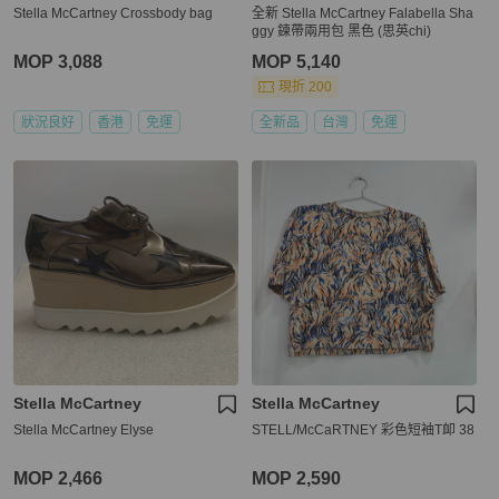
Stella McCartney Crossbody bag
全新 Stella McCartney Falabella Sha
ggy 鍊帶兩用包 黑色 (思英chi)
MOP 3,088
MOP 5,140
現折 200
狀況良好
香港
免運
全新品
台灣
免運
Stella McCartney
Stella McCartney
Stella McCartney Elyse
STELL/McCaRTNEY 彩色短袖T卹 38
MOP 2,466
MOP 2,590