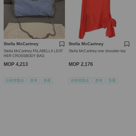
Stella McCartney
Stella McCartney
Stella McCartney FALABELLA LEAT
Stella McCartney one shoulder top
HER CROSSBODY BAG
MOP 4,213
MOP 2,176
近新閒置品
香港
免運
近新閒置品
香港
免運