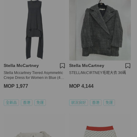
Stella McCartney
Stella McCartney
Stella Mccartney Tiered Asymmetric
STELL/McC\RTNEY毛呢大衣 36碼
Crepe Dress for Women in Blue (495
400-SCA06-1000-38)
MOP 1,977
MOP 4,144
全新品
香港
免運
狀況良好
香港
免運