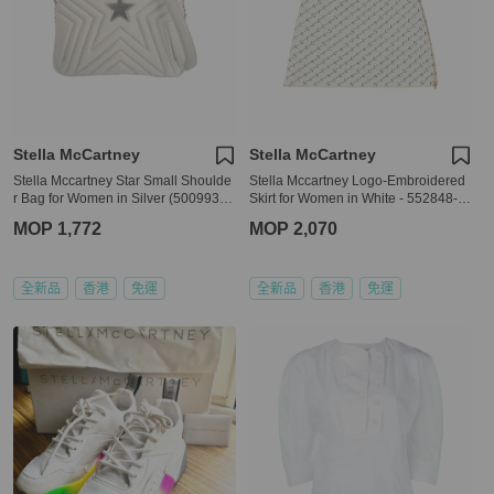
Stella McCartney
Stella McCartney
Stella Mccartney Star Small Shoulde
Stella Mccartney Logo-Embroidered
r Bag for Women in Silver (500993-
Skirt for Women in White - 552848-S
W8429-9000)
1967-8490 ( Size:38,40,42 )
MOP 1,772
MOP 2,070
全新品
香港
免運
全新品
香港
免運