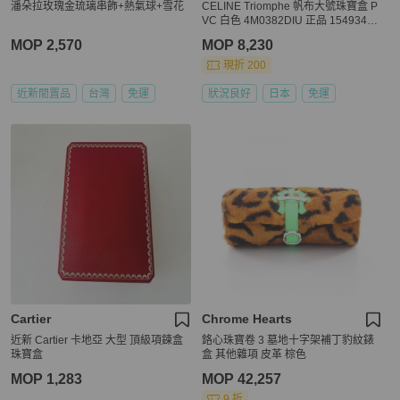
潘朵拉玫瑰金琉璃串飾+熱氣球+雪花
CELINE Triomphe 帆布大號珠寶盒 P
VC 白色 4M0382DIU 正品 154934S
M
MOP 2,570
MOP 8,230
現折 200
近新閒置品
台灣
免運
狀況良好
日本
免運
Cartier
Chrome Hearts
近新 Cartier 卡地亞 大型 頂級項鍊盒
鉻心珠寶卷 3 墓地十字架補丁豹紋錶
珠寶盒
盒 其他雜項 皮革 棕色
MOP 1,283
MOP 42,257
9 折