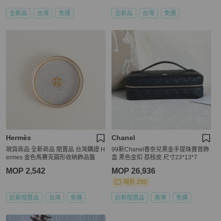
全新品
台灣
免運
全新品
台灣
免運
Hermès
Chanel
現貨商品 全新商品 閒置品 台灣購證 H
99新Chanel香奈兒黑金手提珠寶首飾
ermes 金色馬賽克圓形收納飾品盤
盒 黑色金扣 荔枝皮 尺寸23*13*7
MOP 2,542
MOP 26,936
現折 200
近新閒置品
台灣
免運
近新閒置品
香港
免運