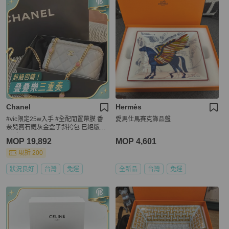
Chanel
Hermès
#vic限定25w入手 #全配閒置帶膜 香
愛馬仕馬賽克飾品盤
奈兒寶石鏈灰金盒子斜挎包 已絕版買
不到🔥
MOP 19,892
MOP 4,601
現折 200
狀況良好
台灣
免運
全新品
台灣
免運