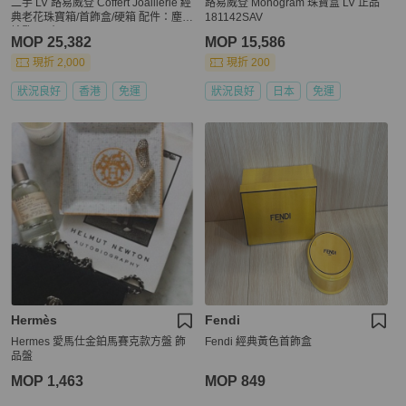
二手 LV 路易威登 Coffert Joaillerie 經
路易威登 Monogram 珠寶盒 LV 正品
典老花珠寶箱/首飾盒/硬箱 配件：塵袋
181142SAV
鑰匙 尺寸：24-12.5-24cm
MOP 25,382
MOP 15,586
現折 2,000
現折 200
狀況良好
香港
免運
狀況良好
日本
免運
Hermès
Fendi
Hermes 愛馬仕金鉑馬賽克款方盤 飾
Fendi 經典黃色首飾盒
品盤
MOP 1,463
MOP 849