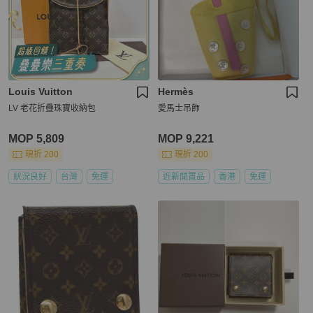
Louis Vuitton
Hermès
LV 老花折疊珠寶收納包
愛馬士吊飾
MOP 5,809
MOP 9,221
現折 200
現折 200
狀況良好
台灣
免運
近新閒置品
香港
免運