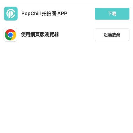
PopChill 拍拍圈 APP
下載
Chanel
Celine
全新｜台灣購證｜ 香奈兒Chanel｜24
::CELINE:: 經典標誌印花牛皮革 大型
c 25s雙金球長盒子 雙金珠長盒子
珠寶盒 4M0382DIU 凱旋花紋珠寶盒
使用網頁版瀏覽器
忍痛放棄
飾品收納
MOP 27,949
MOP 8,430
現折 200
現折 200
全新品
台灣
免運
狀況良好
台灣
免運
篩選
重設
品牌
分類
尺寸
Louis Vuitton
Coach
價格