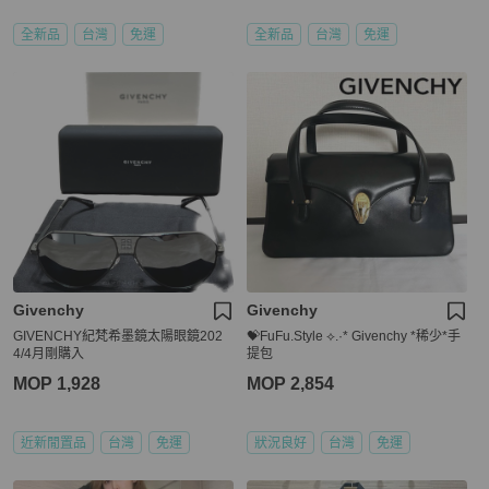
全新品
台灣
免運
全新品
台灣
免運
Givenchy
Givenchy
GIVENCHY紀梵希墨鏡太陽眼鏡202
💝FuFu.Style ⟡.·* Givenchy *稀少*手
4/4月剛購入
提包
MOP 1,928
MOP 2,854
近新閒置品
台灣
免運
狀況良好
台灣
免運