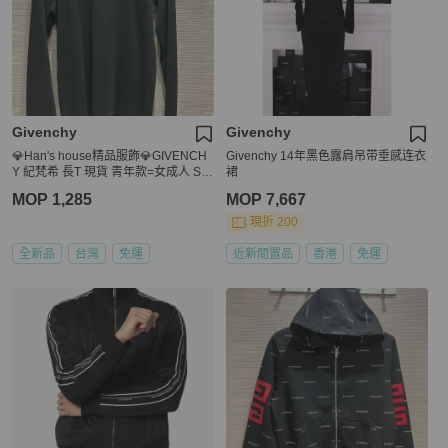
Givenchy
Givenchy
💎Han's house精品服飾💎GIVENCH
Givenchy 14年黑色露肩吊带垂感连衣
Y 紀梵希 長T 現貨 青年款=女成人 S
裙
M
MOP 1,285
MOP 7,667
現折 200
全新品
台灣
免運
近新閒置品
香港
免運