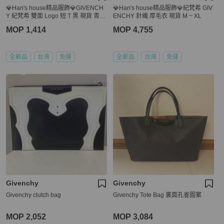
💎Han's house精品服飾💎GIVENCH
💎Han's house精品服飾💎紀梵希 GIV
Y 紀梵希 雙面 Logo 短 T 黑 現貨 青年
ENCHY 針織 厚毛衣 現貨 M ~ XL
款= 男成人 XS S
MOP 1,414
MOP 4,755
全新品
台灣
免運
全新品
台灣
免運
Givenchy
Givenchy
Givenchy clutch bag
Givenchy Tote Bag 裏面孔雀圖案
MOP 2,052
MOP 3,084