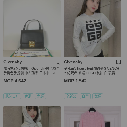
Givenchy
Givenchy
限時免安心購費用 Givenchy黑色皮革
💎Han's house精品服飾💎GIVENCH
手提色手挽袋 中古孤品 日本中古vinta
Y 紀梵希 刺繡 LOGO 長袖 白 現貨青
ge
年款=男成人 XS ~ S 原價8000
MOP 4,642
MOP 1,542
狀況良好
香港
免運
全新品
台灣
免運