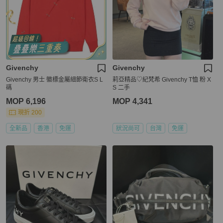
Givenchy
Givenchy
Givenchy 男士 徽標金屬細節衛衣S L
莉亞精品♡紀梵希 Givenchy T恤 粉 X
碼
S 二手
MOP 6,196
MOP 4,341
現折 200
全新品
香港
免運
狀況尚可
台灣
免運