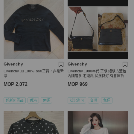
Givenchy
Givenchy
Givenchy 👍🏻 100%Real正貨，非常新
Givenchy 1980年代 正版 絕版古董包
淨
內隔層多 老錢風 狀況良好 有倉庫折舊
肩背包 請看商品敘述
MOP 2,072
MOP 969
近新閒置品
香港
免運
狀況尚可
台灣
免運