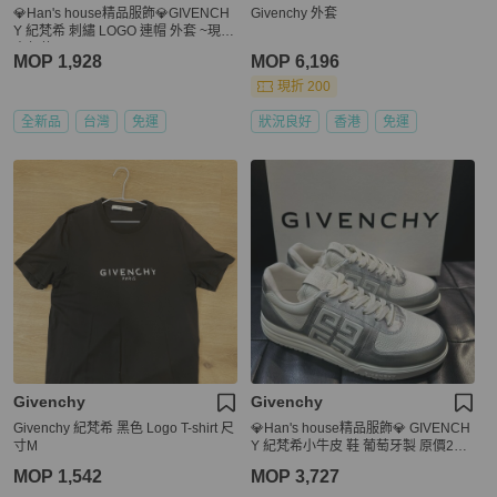
💎Han's house精品服飾💎GIVENCH
Givenchy 外套
Y 紀梵希 刺繡 LOGO 連帽 外套 ~現貨
青年款
MOP 1,928
MOP 6,196
現折 200
全新品
台灣
免運
狀況良好
香港
免運
Givenchy
Givenchy
Givenchy 紀梵希 黑色 Logo T-shirt 尺
💎Han's house精品服飾💎 GIVENCH
寸M
Y 紀梵希小牛皮 鞋 葡萄牙製 原價245
00
MOP 1,542
MOP 3,727