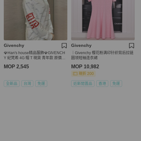
Givenchy
Givenchy
💎Han's house精品服飾💎GIVENCH
｜Givenchy 樱花粉满印针织背后拉链
Y 紀梵希 4G 帽 T 現貨 青年款 原價13
圆领短袖连衣裙
600
MOP 2,545
MOP 10,982
現折 200
全新品
台灣
免運
近新閒置品
香港
免運