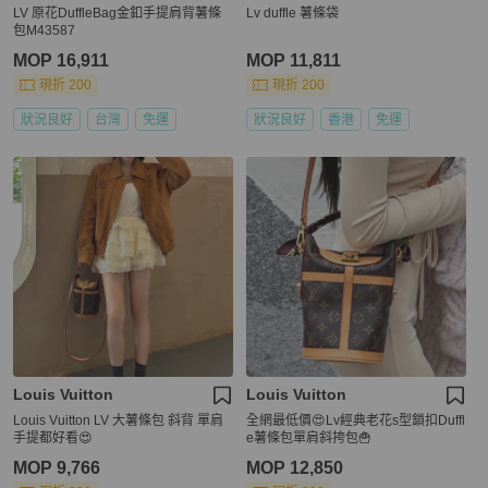
LV 原花DuffleBag金釦手提肩背薯條
Lv duffle 薯條袋
包M43587
MOP 16,911
MOP 11,811
現折 200
現折 200
狀況良好
台灣
免運
狀況良好
香港
免運
Louis Vuitton
Louis Vuitton
Louis Vuitton LV 大薯條包 斜背 單肩
全網最低價😍Lv經典老花s型鎖扣Duffl
手提都好看😍
e薯條包單肩斜挎包🍟
MOP 9,766
MOP 12,850