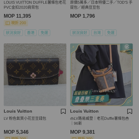
LOUIS VUITTON DUFFLE薯條包老花
原價5萬多／日本特優二手／TOD'S 手
PVC金扣2020肩背包
提包／經典豆豆包
MOP 11,395
MOP 1,796
現折 200
狀況良好
香港
免運
狀況良好
台灣
免運
Louis Vuitton
Louis Vuitton
LV 粉色氣質小花豆豆錢包
👜LV路易威登｜老花Duffle薯條包🍟
｜96新
MOP 5,346
MOP 9,381