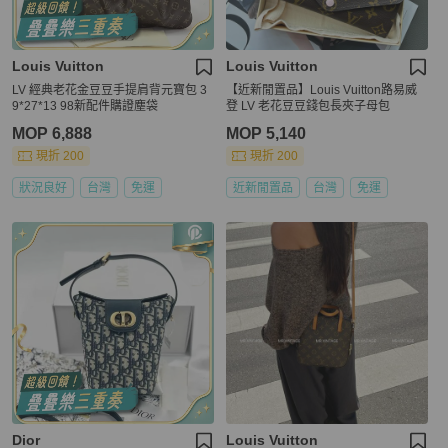
Louis Vuitton
Louis Vuitton
LV 經典老花金豆豆手提肩背元寶包 3
【近新閒置品】Louis Vuitton路易威
9*27*13 98新配件購證塵袋
登 LV 老花豆豆錢包長夾子母包
MOP 6,888
MOP 5,140
現折 200
現折 200
狀況良好
台灣
免運
近新閒置品
台灣
免運
Dior
Louis Vuitton