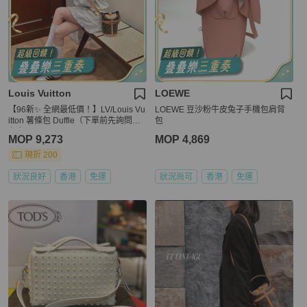
Louis Vuitton
LOEWE
【96新✨ 全網最低價！】LV/Louis Vu
LOEWE 豆沙粉牛皮兔子手機包肩背
itton 薯條包 Duffle（下單前先詢問庫
包
存❗️）
MOP 9,273
MOP 4,869
現折 200
狀況良好
香港
免運
狀況尚可
香港
免運