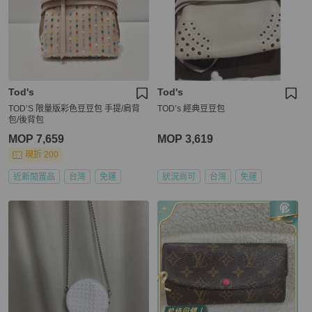
Tod's
Tod's
TOD’S 限量版彩色豆豆包 手提/肩背
TOD’s 經典豆豆包
包/後背包
MOP 7,659
MOP 3,619
現折 200
近新閒置品
台灣
免運
狀況尚可
台灣
免運