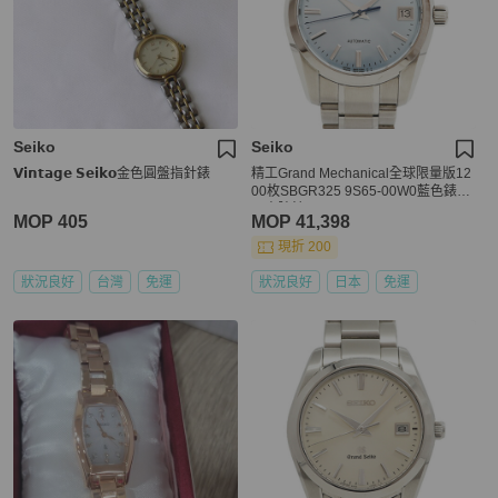
Seiko
Seiko
𝗩𝗶𝗻𝘁𝗮𝗴𝗲 𝗦𝗲𝗶𝗸𝗼金色圓盤指針錶
精工Grand Mechanical全球限量版12
00枚SBGR325 9S65-00W0藍色錶盤
男士腕錶
MOP 405
MOP 41,398
現折 200
狀況良好
台灣
免運
狀況良好
日本
免運