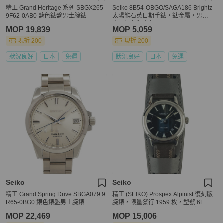
精工 Grand Heritage 系列 SBGX265
Seiko 8B54-OBGO/SAGA186 Brightz
9F62-0AB0 藍色錶盤男士腕錶
太陽能石英日期手錶，鈦金屬，男
士，銀色和金色
MOP 19,839
MOP 5,059
現折 200
現折 200
狀況良好
日本
免運
狀況良好
日本
免運
Seiko
Seiko
精工 Grand Spring Drive SBGA079 9
精工 (SEIKO) Prospex Alpinist 復刻版
R65-0BG0 銀色錶盤男士腕錶
腕錶，限量發行 1959 枚，型號 6L35-
00E0 SJE085，黑色錶盤，不鏽鋼錶
MOP 22,469
MOP 15,006
殼，皮錶帶，男士腕錶