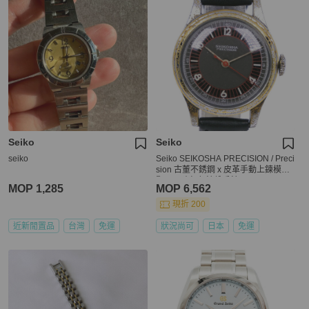
Seiko
Seiko
seiko
Seiko SEIKOSHA PRECISION / Preci
sion 古董不銹鋼 x 皮革手動上鍊模擬
顯示男孩灰色錶盤手錶
MOP 1,285
MOP 6,562
現折 200
近新閒置品
台灣
免運
狀況尚可
日本
免運