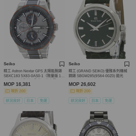
Seiko
Seiko
精工 Astron Nextar GPS 太陽能腕錶
精工 (GRAND SEIKO) 優雅系列機械
SBXC183 5X83-0AS0-1（限量版 12
鋼錶 SBGW285(9S64-00Z0) 拋光
00 枚）男士腕錶，陶瓷 x 鈦金屬，40
MOP 16,381
MOP 26,602
534
現折 200
現折 200
狀況良好
日本
免運
狀況良好
日本
免運