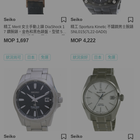
Seiko
Seiko
精工 Merit 女士手動上鍊 DiaShock 1
精工 Sportura Kinetic 不鏽鋼男士腕錶
7 鑽腕錶，金色和黑色錶盤，型號 52
SNL015(7L22-0AD0)
57，適合手腕週長 14 厘米至 17.5 厘
MOP 1,697
MOP 4,222
米。
狀況尚可
日本
免運
狀況良好
日本
免運
Seiko
Seiko