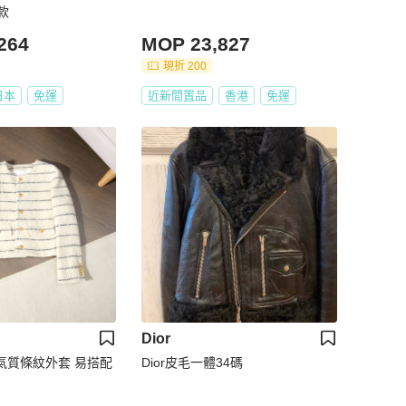
款
264
MOP 23,827
現折 200
日本
免運
近新閒置品
香港
免運
Dior
米色氣質條紋外套 易搭配
Dior皮毛一體34碼