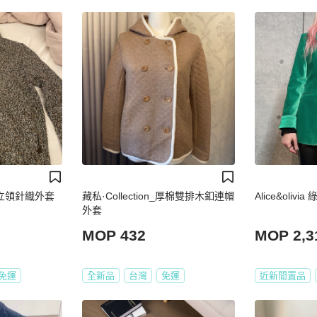
re 立領針織外套
藏私·Collection_厚棉雙排木釦連帽
Alice&oli
外套
MOP 432
MOP 2,3
免運
全新品
台灣
免運
近新閒置品