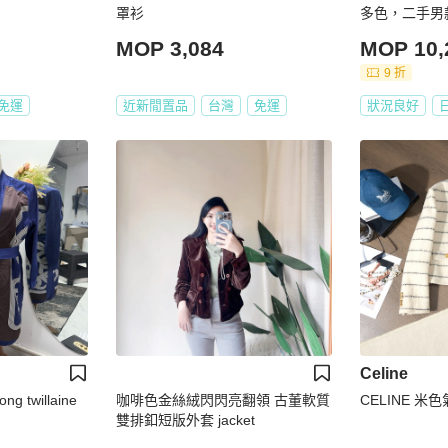
罩衫
多色，二手男
MOP 3,084
MOP 10,
9 折
免運
近新閒置品
台灣
免運
狀況良好
Celine
ermes 長外套 slik long twillaine
咖啡色金絲絨閃閃亮翻領 古董軟質
CELINE 
雙排釦短版外套 jacket