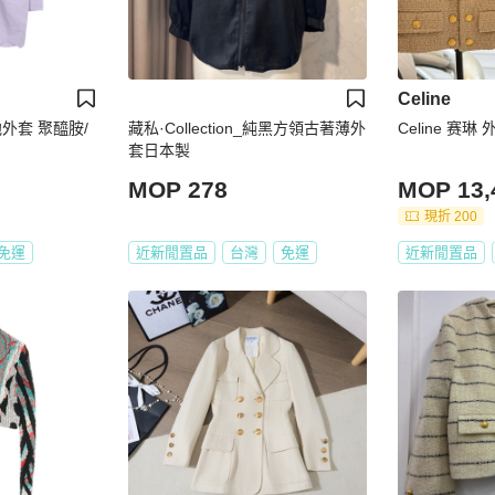
Celine
外套 聚醯胺/
藏私·Collection_純黑方領古著薄外
Celine 赛琳 
套日本製
MOP 278
MOP 13,
現折 200
免運
近新閒置品
台灣
免運
近新閒置品