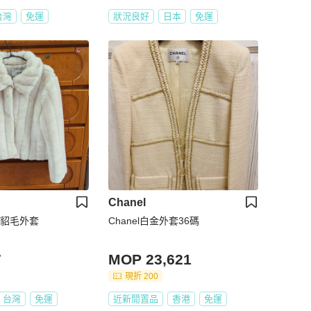
台灣
免運
狀況良好
日本
免運
Chanel
杏類貂毛外套
Chanel白金外套36碼
7
MOP 23,621
現折 200
台灣
免運
近新閒置品
香港
免運