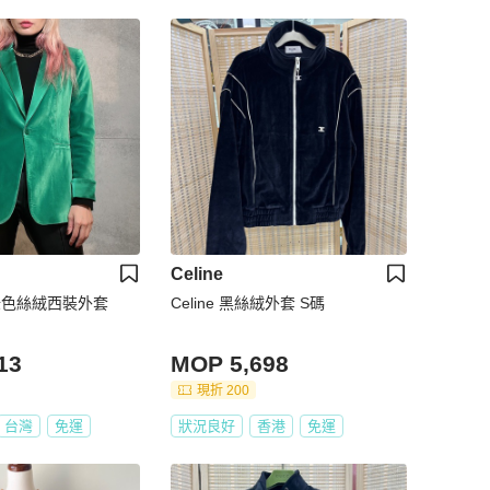
Celine
via 綠色絲絨西裝外套
Celine 黑絲絨外套 S碼
13
MOP 5,698
現折 200
台灣
免運
狀況良好
香港
免運