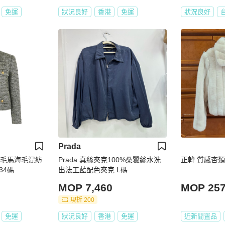
免運
狀況良好
香港
免運
狀況良好
Prada
羊駝毛馬海毛混紡
Prada 真絲夾克100%桑蠶絲水洗
正韓 質感
34碼
出法工藍配色夾克 L碼
MOP 7,460
MOP 25
現折 200
免運
狀況良好
香港
免運
近新閒置品