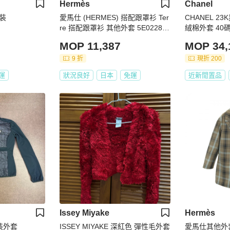
Hermès
Chanel
裝
愛馬仕 (HERMES) 搭配跟罩衫 Ter
CHANEL 
re 搭配跟罩衫 其他外套 5E0228D
絨棉外套 40
D 棉質 海軍藍 二手 女款
MOP 11,387
MOP 34,
9 折
現折 200
運
狀況良好
日本
免運
近新閒置品
Issey Miyake
Hermès
女裝外套
ISSEY MIYAKE 深紅色 彈性毛外套
愛馬仕其他外