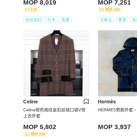
MOP 8,019
MOP 7,251
9 折
現折 200
狀況良好
日本
免運
全新品
香港
免
Celine
Hermès
Celine棕色格纹金扣丝绒口袋V领
HERMES男款外套，
上衣外套
MOP 5,802
MOP 3,937
現折 200