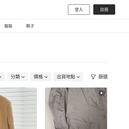
登入
註冊
服裝
鞋子
分類
價格
出貨地點
篩選