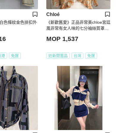
Chloé
琳 米白色條紋金色排扣外
《新歡舊愛》正品非常美chloe宮廷
風非常有女人味的七分袖絲質罩衫
外套42
16
MOP 1,537
香港
免運
近新閒置品
台灣
免運