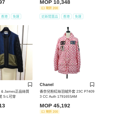
97
MOP 10,348
現折 200
香港
免運
近新閒置品
香港
免運
Chanel
th & James正品絲質
香奈兒粉紅絲羽絨外套 23C P7409
 S-L可穿
3 CC Auth 179165SAM
13
MOP 45,192
現折 200