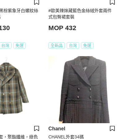
23K黑棕紫象牙白螺紋絲
#歐美辣妹藏藍色金絲絨外套兩件
碼
式包臀裙套裝
130
MOP 432
台灣
免運
全新品
台灣
免運
Chanel
套，聚酯纖維，綠色
CHANEL外套34碼