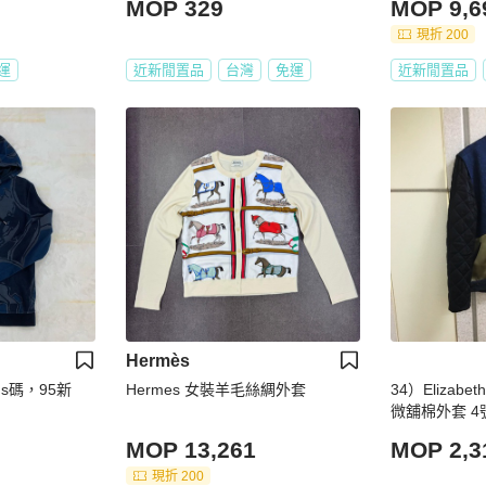
MOP 329
MOP 9,6
現折 200
運
近新閒置品
台灣
免運
近新閒置品
Hermès
s碼，95新
Hermes 女裝羊毛絲綢外套
34）Elizabe
微舖棉外套 4號
MOP 13,261
MOP 2,3
現折 200