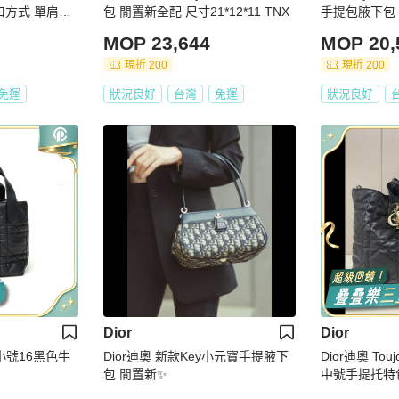
口方式 單肩斜
包 閒置新全配 尺寸21*12*11 TNX
手提包腋下包
 黑色有保卡塵
環設計26*16*11 98新配件
MOP 23,644
MOP 20,
子 吊牌 保卡
現折 200
現折 200
免運
狀況良好
台灣
免運
狀況良好
Dior
Dior
豎版小號16黑色牛
Dior迪奧 新款Key小元寶手提腋下
Dior迪奧 To
包 閒置新✨️
中號手提托特