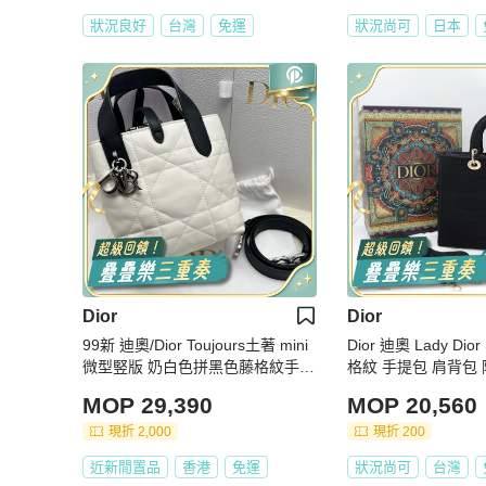
狀況良好
台灣
免運
狀況尚可
日本
Dior
Dior
99新 迪奧/Dior Toujours土著 mini
Dior 迪奧 Lady Di
微型竪版 奶白色拼黑色藤格紋手提
格紋 手提包 肩背包
包斜挎包 銀扣 25編 ✅正品
MOP 29,390
MOP 20,560
現折 2,000
現折 200
近新閒置品
香港
免運
狀況尚可
台灣