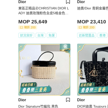
Dior
Dior
東區正精品㊣CHRISTIAN DIOR L
迪奧/Dior 青銅金
ADY 迪奧玫瑰粉色全皮5格金色吊
飾金釦拉鍊肩背包手提包黛妃包 R
MOP 25,649
MOP 23,410
Z5163
現折 200
現折 200
狀況良好
台灣
免運
近新閒置品
香港
Dior
Dior
Dior Signature竹編包 黑色
DIOR迪奧 Toujou