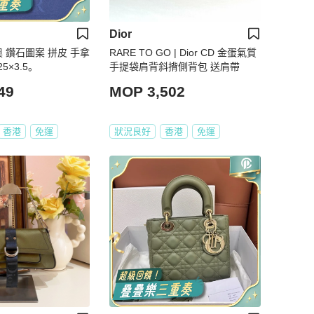
Dior
 迪奧 鑽石圖案 拼皮 手拿
RARE TO GO | Dior CD 金蛋氣質
5×3.5。
手提袋肩背斜揹側背包 送肩帶
49
MOP 3,502
香港
免運
狀況良好
香港
免運