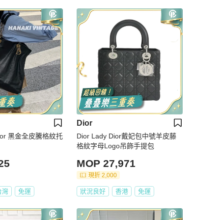
Dior
y Dior 黑金全皮騰格紋托
Dior Lady Dior戴妃包中號羊皮藤
格紋字母Logo吊飾手提包
25
MOP 27,971
現折 2,000
台灣
免運
狀況良好
香港
免運