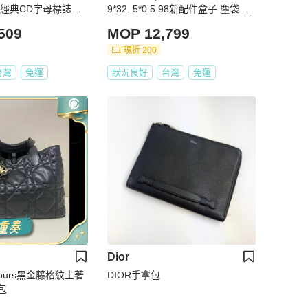
 經典CD字母標誌扣
9*32. 5*0.5 98新配件盒子 塵袋 保
塵袋 盒
卡
509
MOP 12,799
現折 200
台灣
免運
狀況良好
台灣
免運
Dior
ujours黑金藤格紋土著
DIOR手拿包
包