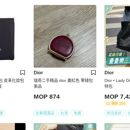
Dior
Dior
拿包 皮革化妝包
瑞奇二手精品 dior 棗紅色 零錢包
Dior • Lad
貨
美品
特包
MOP 874
MOP 7,4
現折 200
運
近新閒置品
台灣
免運
狀況良好