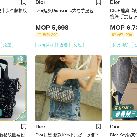
Dior
Dior
屬色牛皮革藤格紋
Dior迪奥Diorissimo大号手提包
DIOR迪奧 滿
欖綠 手提包 尺寸
MOP 5,698
MOP 6,7
現折 200
現折 200
免運
狀況良好
香港
免運
狀況良好
Dior
Dior
rs 藤格紋圖案設
Dior迪奧 新款Key小元寶手提腋下
Dior Key奶茶