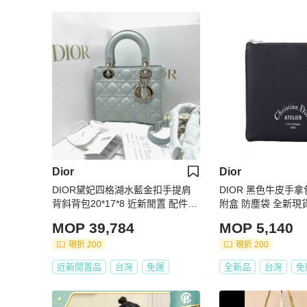
Dior
Dior
DIOR黛妃四格湖水藍金扣手提肩
DIOR 黑色牛皮手
背斜背包20*17*8 近新閒置 配件盒
附盒 防塵袋 全新現
子塵袋購證
MOP 39,784
MOP 5,140
現折 200
現折 200
近新閒置品
台灣
免運
全新品
台灣
免