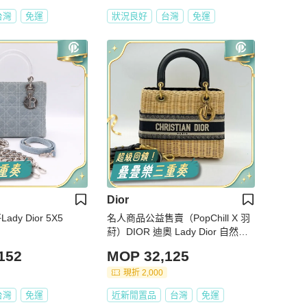
台灣
免運
狀況良好
台灣
免運
Dior
ady Dior 5X5
名人商品公益售賣（PopChill X 羽
葤）DIOR 迪奧 Lady Dior 自然色
藤條 藍色Oblique 印花面料 手提包
152
MOP 32,125
肩背包｜專櫃 23 萬
現折 2,000
台灣
免運
近新閒置品
台灣
免運