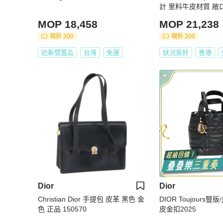
計 里料牛皮材質 敞
挎手提包 小號 女款
MOP 18,458
MOP 21,238
袋吊牌
現折 200
現折 200
近新閒置品
台灣
免運
狀況良好
香港
Dior
Dior
Christian Dior 手提包 皮革 黑色 金
DIOR Toujours
色 正品 150570
皮金扣2025