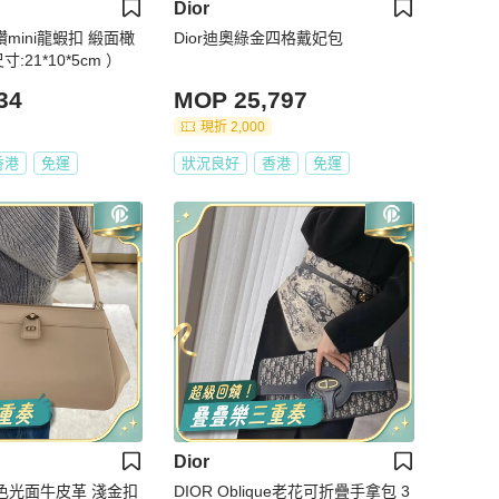
Dior
鑽mini龍蝦扣 緞面橄
Dior迪奧綠金四格戴妃包
:21*10*5cm ）
34
MOP 25,797
現折 2,000
香港
免運
狀況良好
香港
免運
Dior
色光面牛皮革 淺金扣
DIOR Oblique老花可折疊手拿包 3