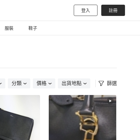
登入
註冊
服裝
鞋子
分類
價格
出貨地點
篩選