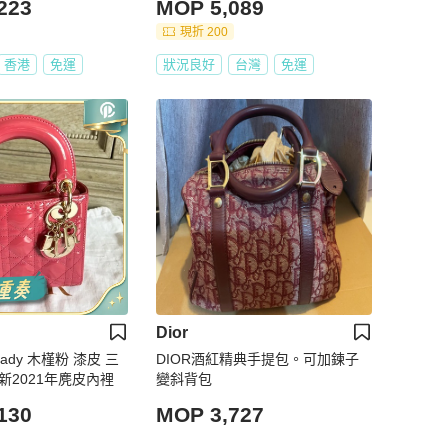
223
MOP 5,089
現折 200
香港
免運
狀況良好
台灣
免運
Dior
Lady 木槿粉 漆皮 三
DIOR酒紅精典手提包。可加鍊子
新2021年麂皮內裡
變斜背包
130
MOP 3,727