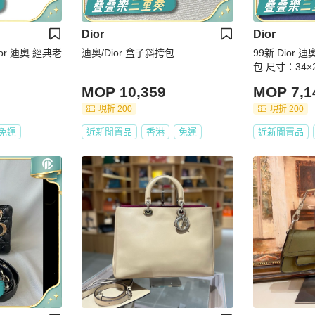
Dior
Dior
r 迪奧 經典老
迪奥/Dior 盒子斜挎包
99新 Dior
包 尺寸：34×2
MOP 10,359
MOP 7,1
現折 200
現折 200
免運
近新閒置品
香港
免運
近新閒置品