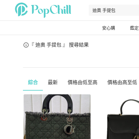
安心購
鑑定
『 迪奧 手提包 』
搜尋結果
綜合
最新
價格由低至高
價格由高至低