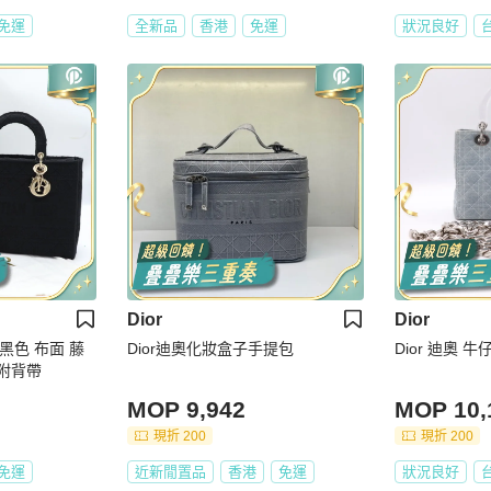
免運
全新品
香港
免運
狀況良好
Dior
Dior
or 黑色 布面 藤
Dior迪奧化妝盒子手提包
Dior 迪奧 牛仔L
 附背帶
MOP 9,942
MOP 10,
現折 200
現折 200
免運
近新閒置品
香港
免運
狀況良好