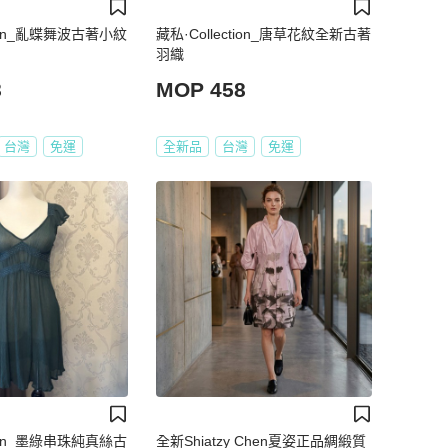
tion_亂蝶舞波古著小紋
藏私·Collection_唐草花紋全新古著
羽織
8
MOP 458
台灣
免運
全新品
台灣
免運
tion_墨綠串珠純真絲古
全新Shiatzy Chen夏姿正品綢緞質