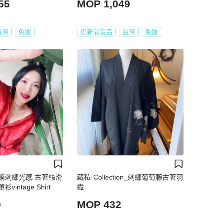
55
MOP 1,049
台灣
免運
近新閒置品
台灣
免運
騰刺繡光感 古著絲滑
藏私·Collection_刺繡葡萄藤古著羽
intage Shirt
織
9
MOP 432