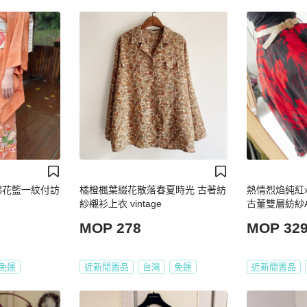
_刺繡花籃一紋付訪
橘橙楓葉綴花散落春夏時光 古著紡
熱情烈焰純紅
紗襯衫上衣 vintage
古董雙層紡紗A字
MOP 278
MOP 32
免運
近新閒置品
台灣
免運
近新閒置品