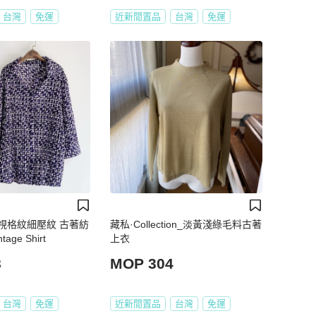
台灣
免運
近新閒置品
台灣
免運
視格紋細壓紋 古著紡
藏私·Collection_淡黃淺綠毛料古著
age Shirt
上衣
8
MOP 304
台灣
免運
近新閒置品
台灣
免運