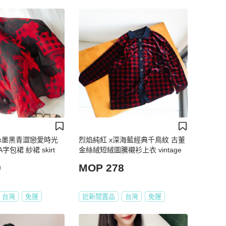
x墨黑青澀戀愛時光
烈焰純紅 x深海藍經典千鳥紋 古董
包裙 紗裙 skirt
金絲絨短絨圖騰襯衫上衣 vintage
9
MOP 278
台灣
免運
近新閒置品
台灣
免運