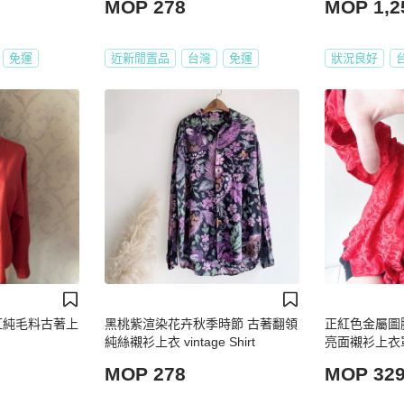
MOP 278
MOP 1,2
免運
近新閒置品
台灣
免運
狀況良好
_橘紅純毛料古著上
黑桃紫渲染花卉秋季時節 古著翻領
正紅色金屬圖
純絲襯衫上衣 vintage Shirt
亮面襯衫上衣罩衫v
MOP 278
MOP 32