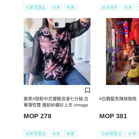
近新閒置品
台灣
免運
狀況良好
台灣
墨黑X戀粉中式優雅浪漫七分袖 古
#白鶴藍色辣妹旗袍
著彈性雙 層紡紗襯衫上衣 vintage
MOP 278
MOP 381
近新閒置品
台灣
免運
近新閒置品
台灣