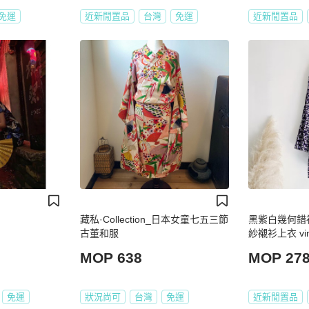
免運
近新閒置品
台灣
免運
近新閒置品
藏私·Collection_日本女童七五三節
黑紫白幾何錯
古董和服
紗襯衫上衣 vint
MOP 638
MOP 27
免運
狀況尚可
台灣
免運
近新閒置品