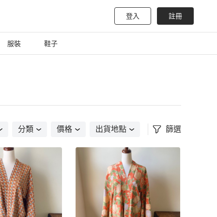
登入
註冊
服裝
鞋子
分類
價格
出貨地點
篩選