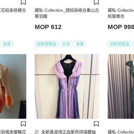
_韓紅花絞染桔梗古
藏私·Collection_總絞染綠白重山古
藏私·Collec
著羽織
和服單衣
MOP 612
MOP 99
免運
近新閒置品
台灣
免運
近新閒置品
_總絞染橘漸層輪花
2）全新黃淑琦正品紫色拼接腰抽
藏私·Collec