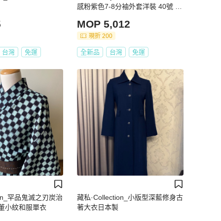
感粉紫色7-8分袖外套洋裝 40號 原
價39800
5
MOP 5,012
現折 200
台灣
免運
全新品
台灣
免運
tion_罕品鬼滅之刃炭治
藏私·Collection_小版型深藍修身古
董小紋和服單衣
著大衣日本製