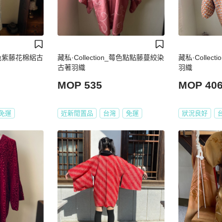
_水色紫藤花棉絽古
藏私·Collection_莓色點點藤蔓絞染
藏私·Collec
古著羽織
羽織
MOP 535
MOP 40
免運
近新閒置品
台灣
免運
狀況良好