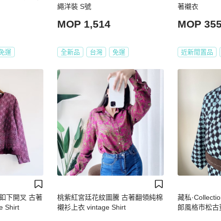
繩洋裝 S號
著襯衣
MOP 1,514
MOP 35
免運
全新品
台灣
免運
近新閒置品
釦下開叉 古著
桃紫紅宮廷花紋圖騰 古著翻領純棉
藏私·Collec
Shirt
襯衫上衣 vintage Shirt
郎風格市松古