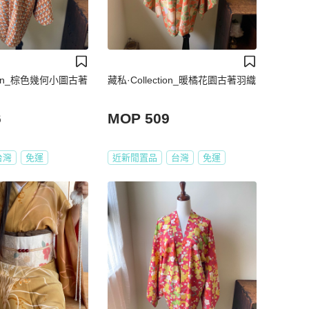
tion_棕色幾何小圖古著
藏私·Collection_暖橘花園古著羽織
6
MOP 509
台灣
免運
近新閒置品
台灣
免運