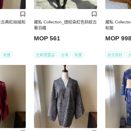
_煙火古典紅絲絨和
藏私·Collection_總絞染紅色斜紋古
藏私·Collec
著羽織
和服
MOP 561
MOP 99
免運
近新閒置品
台灣
免運
狀況良好