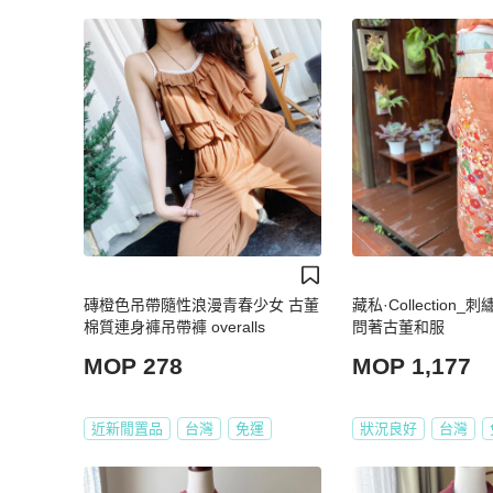
磚橙色吊帶隨性浪漫青春少女 古董
藏私·Collection
棉質連身褲吊帶褲 overalls
問著古董和服
MOP 278
MOP 1,177
近新閒置品
台灣
免運
狀況良好
台灣