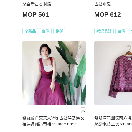
朵全新古著羽織
古著羽織
MOP 561
MOP 612
全新品
台灣
免運
狀況良好
台灣
紫羅蘭背交叉大V領 古著洋裝連衣
紫咖滿花圖騰前方排
裙連身裙吊帶裙 vintage dress
紡紗襯衫上衣 vintage 