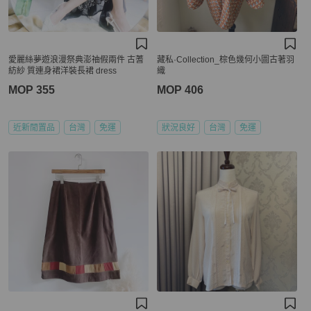
愛麗絲夢遊浪漫祭典澎䄂假兩件 古蓍
藏私·Collection_棕色幾何小圖古著羽
紡紗 質連身裙洋裝長裙 dress
織
MOP 355
MOP 406
近新閒置品
台灣
免運
狀況良好
台灣
免運