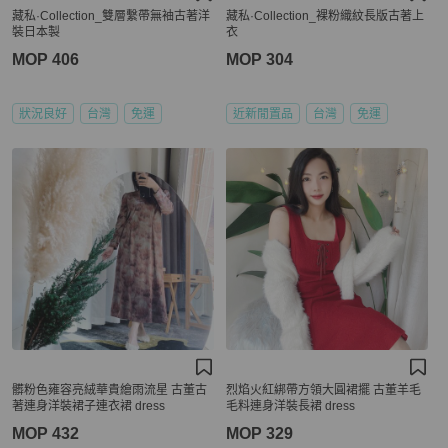
藏私·Collection_雙層繫帶無袖古著洋
藏私·Collection_裸粉織紋長版古著上
裝日本製
衣
MOP 406
MOP 304
狀況良好
台灣
免運
近新閒置品
台灣
免運
髒粉色雍容亮絨華貴繪雨流星 古董古
烈焰火紅綁帶方領大圓裙擺 古董羊毛
著連身洋裝裙子連衣裙 dress
毛料連身洋裝長裙 dress
MOP 432
MOP 329