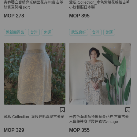
青春獨立寶藍亮光綢面花卉刺繡 古董
藏私·Collection_水色紫藤花棉絽古著
絲質直筒裙 skirt
小紋和服日本製
MOP 278
MOP 895
近新閒置品
台灣
免運
狀況良好
台灣
免運
藏私·Collection_葉片光影真絲古著裙
米杏色海湖藍捲捲藤蔓花卉 古董古著
人造絲連身洋裝連衣裙vintage
MOP 329
MOP 355