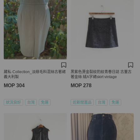
藏私·Collection_淡綠毛料混絲古著裙
黑紫色燙金裂紋豹紋青春日誌 古董古
義大利製
著金絲 絨A字裙skirt vintage
MOP 304
MOP 278
狀況良好
台灣
免運
近新閒置品
台灣
免運