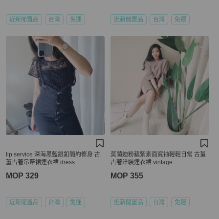
近新閒置品
台灣
免運
近新閒置品
台灣
免運
lip service 深海黑藍銀釦簡約修身 古
莫蘭迪粉藕紫素面寬䄂輕輕日常 古蕫
董古著吊帶裙連衣裙 dress
古著洋裝連衣裙 vintage
MOP 329
MOP 355
近新閒置品
台灣
免運
近新閒置品
台灣
免運