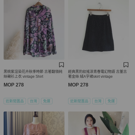
黑桃紫渲染花卉秋季時節 古著翻領純
經典黑豹紋搖滾青春電幻物語 古董古
絲襯衫上衣 vintage Shirt
著金絲 絨A字裙skirt vintage
MOP 278
MOP 278
近新閒置品
台灣
免運
近新閒置品
台灣
免運