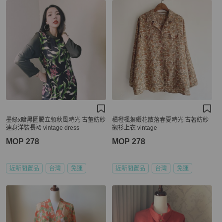
墨綠x暗黑圖騰立領秋風時光 古董紡紗
橘橙楓葉綴花散落春夏時光 古著紡紗
連身洋裝長裙 vintage dress
襯衫上衣 vintage
MOP 278
MOP 278
近新閒置品
台灣
免運
近新閒置品
台灣
免運