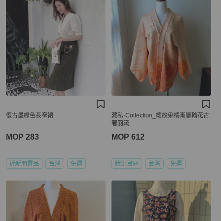
復古墨綠色長窄裙
藏私·Collection_總絞染橘漸層輪花古
著羽織
MOP 283
MOP 612
近新閒置品
台灣
免運
狀況良好
台灣
免運