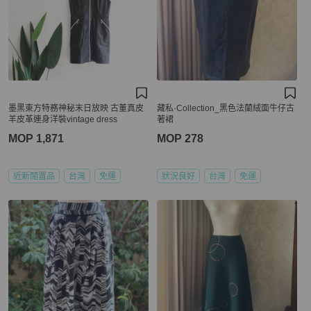
墨黑東方特務神秘末日放映 古董真皮
藏私·Collection_黑色法蘭絨面牛仔古
羊皮革連身洋裝vintage dress
著裙
MOP 1,871
MOP 278
近新閒置品
台灣
免運
狀況良好
台灣
免運