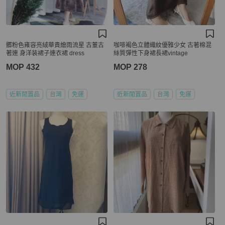
髒粉色雍容亮絨華貴繪雨流星 古董古
咖啡褐色立體織紋優雅少女 古著棉混
著連 身洋装裙子連衣裙 dress
絲質彈性下身裙長裙vintage
MOP 432
MOP 278
近新閒置品
台灣
免運
近新閒置品
台灣
免運