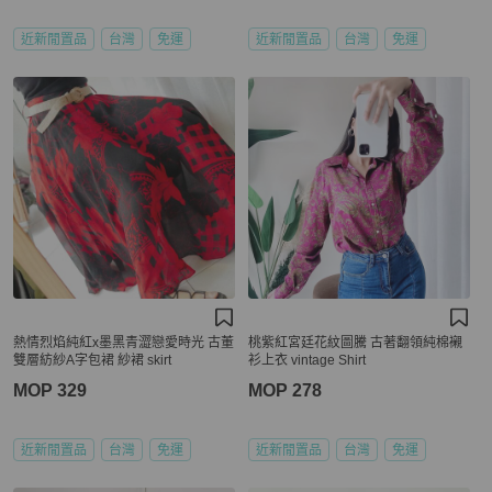
近新閒置品
台灣
免運
近新閒置品
台灣
免運
熱情烈焰純紅x墨黑青澀戀愛時光 古董
桃紫紅宮廷花紋圖騰 古著翻領純棉襯
雙層紡紗A字包裙 紗裙 skirt
衫上衣 vintage Shirt
MOP 329
MOP 278
近新閒置品
台灣
免運
近新閒置品
台灣
免運