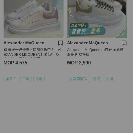
Alexander McQueen
Alexander McQueen
🛍️ 最後一波優惠・開搶倒數中！【AL
Alexander McQueen 小白鞋 全新微
EXANDER MCQUEEN】葡萄粉 麥坤
瑕疵 所以特價
小白鞋(下單前須先私訊)
MOP 4,575
MOP 2,590
全新品
台灣
免運
近新閒置品
香港
免運