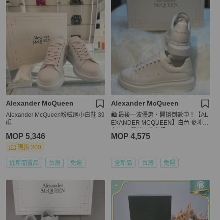
Alexander McQueen
Alexander McQueen
Alexander McQueen粉絨尾小白鞋 39
🛍️ 最後一波優惠・開搶倒數中！【AL
碼
EXANDER MCQUEEN】白色 麥坤小
白鞋(下單前須先私訊)
MOP 5,346
MOP 4,575
現折 200
近新閒置品
台灣
免運
全新品
台灣
免運