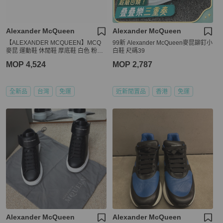
Alexander McQueen
Alexander McQueen
【ALEXANDER MCQUEEN】MCQ
99新 Alexander McQueen麥昆鉚釘小
麥昆 運動鞋 休閒鞋 厚底鞋 白色 粉尾
白鞋 尺碼39
35/35.5/36/36.5/37/37.5/38/38.5/39/4
MOP 4,524
MOP 2,787
0
全新品
台灣
免運
近新閒置品
香港
免運
Alexander McQueen
Alexander McQueen