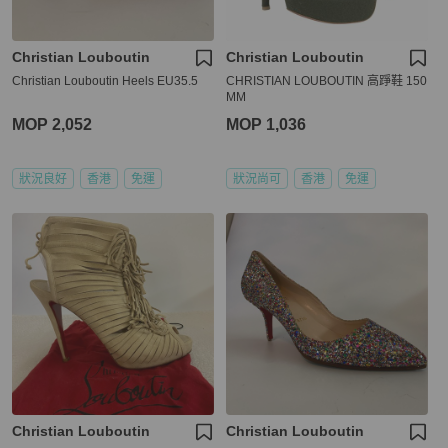
Christian Louboutin
Christian Louboutin
Christian Louboutin Heels EU35.5
CHRISTIAN LOUBOUTIN 高踭鞋 150
MM
MOP 2,052
MOP 1,036
狀況良好
香港
免運
狀況尚可
香港
免運
Christian Louboutin
Christian Louboutin