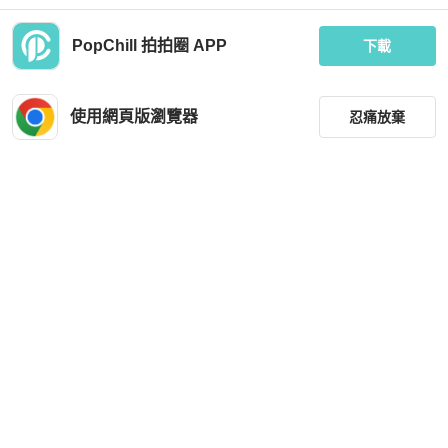
PopChill 拍拍圈 APP
下載
Christian Louboutin
Christian Louboutin
Christian Louboutin Shoes
紅底鞋Christian Louboutin桃紅漆皮
高跟鞋
使用網頁版瀏覽器
忍痛放棄
MOP 5,160
MOP 2,082
現折 200
狀況良好
香港
免運
狀況良好
台灣
免運
篩選
重設
品牌
分類
尺寸
Christian Louboutin
Christian Louboutin
價格