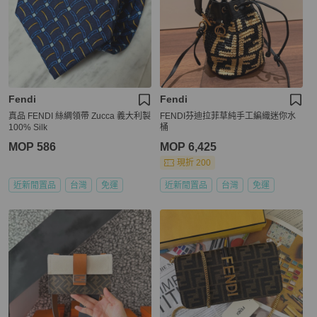
Fendi
Fendi
真品 FENDI 絲綢領帶 Zucca 義大利製
FENDI芬迪拉菲草純手工編織迷你水
100% Silk
桶
MOP 586
MOP 6,425
現折 200
近新閒置品
台灣
免運
近新閒置品
台灣
免運