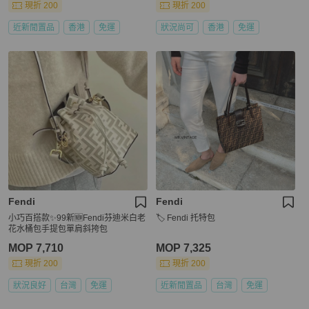
現折 200
現折 200
近新閒置品
香港
免運
狀況尚可
香港
免運
Fendi
Fendi
小巧百搭款✨99新🆕Fendi芬迪米白老
🏷️ Fendi 托特包
花水桶包手提包單肩斜挎包
MOP 7,710
MOP 7,325
現折 200
現折 200
狀況良好
台灣
免運
近新閒置品
台灣
免運