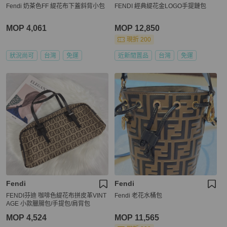
Fendi 奶茶色FF 緹花布下蓋斜背小包
FENDI 經典緹花金LOGO手提鏈包
MOP 4,061
MOP 12,850
現折 200
狀況尚可
台灣
免運
近新閒置品
台灣
免運
Fendi
Fendi
FENDI芬迪 咖啡色緹花布拼皮革VINT
Fendi 老花水桶包
AGE 小款臘腸包/手提包/肩背包
MOP 4,524
MOP 11,565