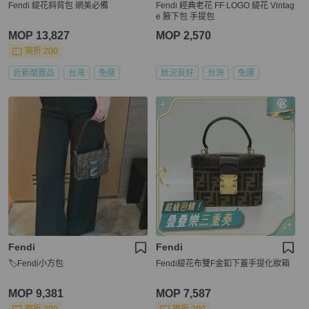
Fendi 緹花斜背包 網美必備
Fendi 經典老花 FF LOGO 緹花 Vintag
e 腋下包 手提包
MOP 13,827
MOP 2,570
現折 200
近新閒置品
台灣
免運
狀況良好
台灣
免運
Fendi
Fendi
🏷Fendi小方包
Fendi緹花布雙F金釦下蓋手提化妝箱
MOP 9,381
MOP 7,587