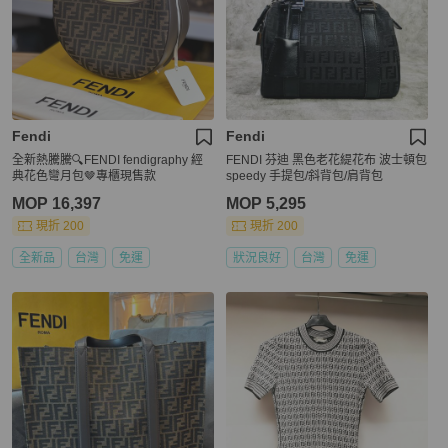
Fendi
Fendi
全新熱騰騰🔍FENDI fendigraphy 經
FENDI 芬迪 黑色老花緹花布 波士頓包
典花色彎月包🤎專櫃現售款
speedy 手提包/斜背包/肩背包
MOP 16,397
MOP 5,295
現折 200
現折 200
全新品
台灣
免運
狀況良好
台灣
免運