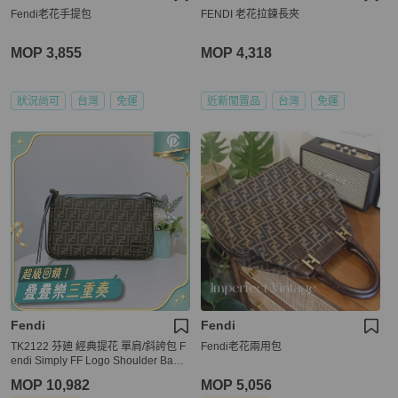
Fendi老花手提包
FENDI 老花拉鍊長夾
MOP 3,855
MOP 4,318
狀況尚可
台灣
免運
近新閒置品
台灣
免運
Fendi
Fendi
TK2122 芬廸 經典提花 單肩/斜誇包 F
Fendi老花兩用包
endi Simply FF Logo Shoulder Bag J
acquard Canvas Brown x GHW
MOP 10,982
MOP 5,056