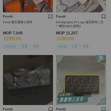
Fendi
Fendi
Fendi 復古風格小斜挎
Fendigraphy FF Logo 緹花帆布二合
一鍊包/WOC(棕色)
MOP 7,045
MOP 11,257
現折 200
現折 200
狀況良好
香港
免運
全新品
台灣
免運
Fendi
Fendi