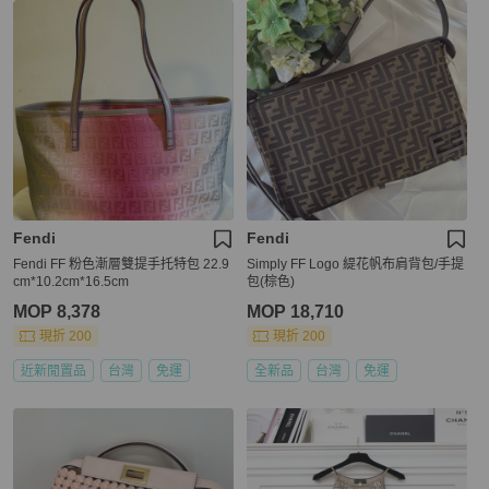
Fendi
Fendi
Fendi FF 粉色漸層雙提手托特包 22.9
Simply FF Logo 緹花帆布肩背包/手提
cm*10.2cm*16.5cm
包(棕色)
MOP 8,378
MOP 18,710
現折 200
現折 200
近新閒置品
台灣
免運
全新品
台灣
免運