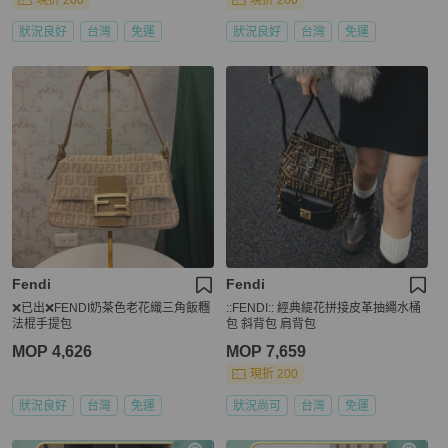
現折 200
現折 200
狀況良好
台灣
免運
狀況良好
台灣
免運
Fendi
Fendi
❌已出❌FENDI奶茶色老花織三角飯糰
::FENDI:: 經典緹花拼接皮革抽繩水桶
法棍手提包
包 斜背包 肩背包
MOP 4,626
MOP 7,659
現折 200
狀況良好
台灣
免運
狀況尚可
台灣
免運