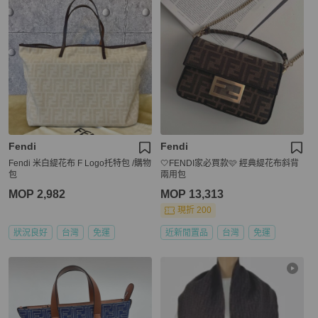
Fendi
Fendi
Fendi 米白緹花布 F Logo托特包 /購物
🤍FENDI家必買款🩷 經典緹花布斜背
包
兩用包
MOP 2,982
MOP 13,313
現折 200
狀況良好
台灣
免運
近新閒置品
台灣
免運