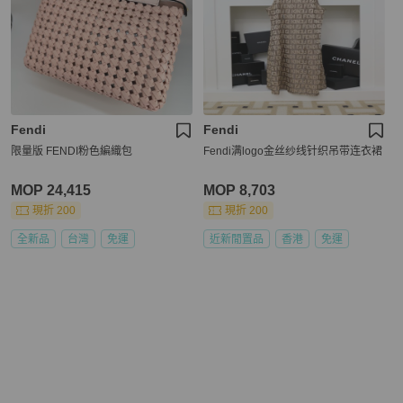
Fendi
Fendi
限量版 FENDI粉色編織包
Fendi满logo金丝纱线针织吊带连衣裙
MOP 24,415
MOP 8,703
現折 200
現折 200
全新品
台灣
免運
近新閒置品
香港
免運