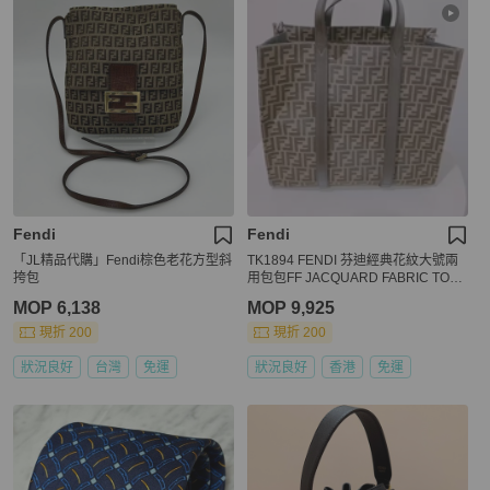
Fendi
Fendi
「JL精品代購」Fendi棕色老花方型斜
TK1894 FENDI 芬迪經典花紋大號兩
挎包
用包包FF JACQUARD FABRIC TOTE
BAG CANVAS
MOP 6,138
MOP 9,925
現折 200
現折 200
狀況良好
台灣
免運
狀況良好
香港
免運