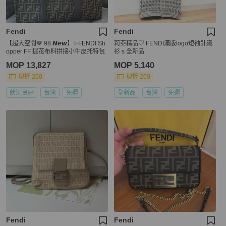
Fendi
Fendi
【超大空間🤎 98 𝙉𝙚𝙬】✨FENDI Sh
莉亞精品♡ FENDI滿版logo短袖針織
opper FF 提花布料拼接小牛皮托特包
衫 s 全新品
MOP 13,827
MOP 5,140
現折 200
現折 200
狀況良好
台灣
免運
全新品
台灣
免運
Fendi
Fendi