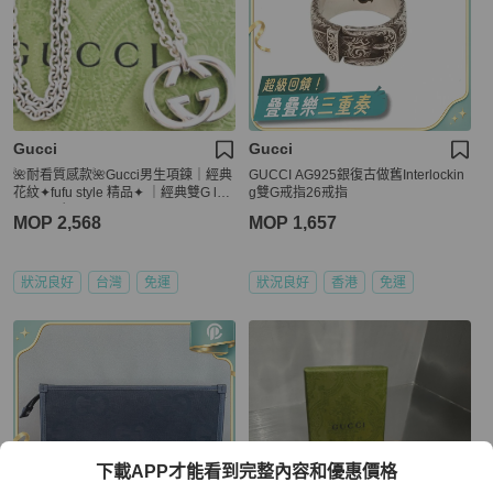
Gucci
Gucci
🌺耐看質感款🌺Gucci男生項鍊｜經典
GUCCI AG925銀復古做舊Interlockin
花紋✦fufu style 精品✦ ｜經典雙G log
g雙G戒指26戒指
o_S925銀
MOP 2,568
MOP 1,657
狀況良好
台灣
免運
狀況良好
香港
免運
下載APP才能看到完整內容和優惠價格