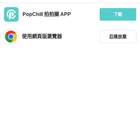
PopChill 拍拍圈 APP
下載
Gucci
Gucci
gucci 古馳新款雙G手拿包，尼龍拼接
近新品全配🌟Gucci Interlock GG 手鍊
全皮材質，經典百搭，
｜Classic Trend CT精品｜台北東區
使用網頁版瀏覽器
忍痛放棄
實體
MOP 6,033
MOP 2,442
現折 200
近新閒置品
香港
免運
狀況良好
台灣
免運
篩選
重設
品牌
分類
尺寸
Gucci
Gucci
價格