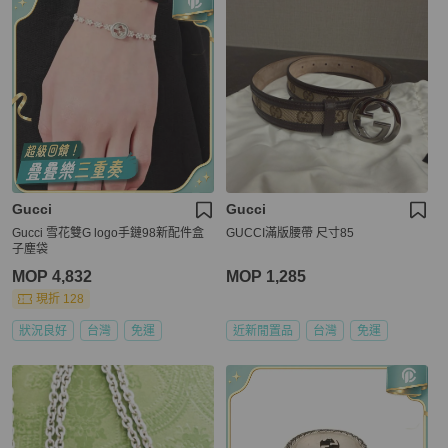
Gucci
Gucci
Gucci 雪花雙G logo手鏈98新配件盒
GUCCI滿版腰帶 尺寸85
子塵袋
MOP 4,832
MOP 1,285
現折 128
狀況良好
台灣
免運
近新閒置品
台灣
免運