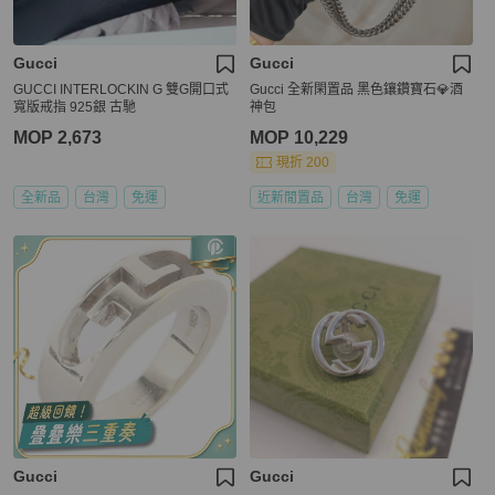
Gucci
Gucci
GUCCI INTERLOCKIN G 雙G開口式
Gucci 全新閑置品 黑色鑲鑽寶石💎酒
寬版戒指 925銀 古馳
神包
MOP 2,673
MOP 10,229
現折 200
全新品
台灣
免運
近新閒置品
台灣
免運
Gucci
Gucci