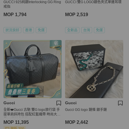
GUCCI 925純銀Interlocking GG Ring
GUCCI 雙G LOGO銀色夾式單邊耳環
戒指
MOP 1,794
MOP 2,519
狀況良好
香港
免運
全新品
台灣
免運
Gucci
Gucci
全新❤️Gucci 古馳 雙G logo旅行袋 手
Gucci GG logo 鏈條 銀手鏈
提單肩斜挎包 搭配紅藍織帶 時尚大容
量 日常健身旅行
MOP 11,395
MOP 2,442
現折 200