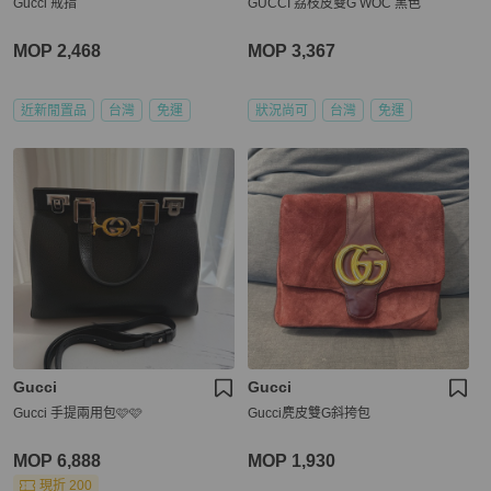
Gucci 戒指
GUCCI 荔枝皮雙G WOC 黑色
MOP 2,468
MOP 3,367
近新閒置品
台灣
免運
狀況尚可
台灣
免運
Gucci
Gucci
Gucci 手提兩用包🩷🩷
Gucci麂皮雙G斜挎包
MOP 6,888
MOP 1,930
現折 200