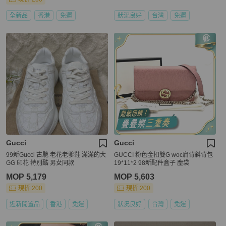
全新品
香港
免運
狀況良好
台灣
免運
Gucci
Gucci
99新Gucci 古馳 老花老爹鞋 滿滿的大
GUCCI 粉色金扣雙G woc肩背斜背包
GG 印花 特別酷 男女同款
19*11*2 98新配件盒子 塵袋
MOP 5,179
MOP 5,603
現折 200
現折 200
近新閒置品
香港
免運
狀況良好
台灣
免運