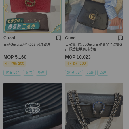
Gucci
Gucci
古馳Gucci風琴包023 包身護理
日常實用款❤️‍🔥Gucci古馳黑金全皮雙G
扣郵差包單肩斜挎包
MOP 5,160
MOP 10,023
現折 200
現折 200
狀況良好
香港
免運
狀況良好
台灣
免運