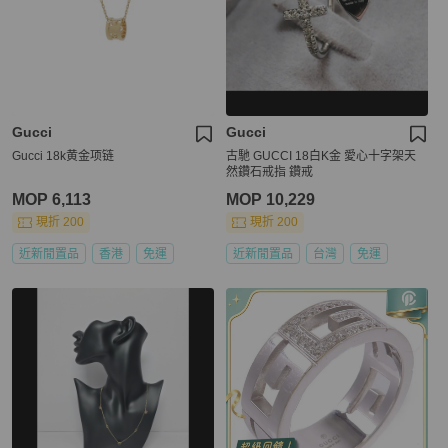
Gucci
Gucci
Gucci 18k黄金项链
古馳 GUCCI 18白K金 愛心十字架天
然鑽石戒指 鑽戒
MOP 6,113
MOP 10,229
現折 200
現折 200
近新閒置品
香港
免運
近新閒置品
台灣
免運