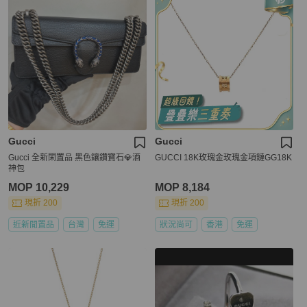
Gucci
Gucci
Gucci 全新閑置品 黑色鑲鑽寶石💎酒
GUCCI 18K玫瑰金玫瑰金項鏈GG18K
神包
MOP 10,229
MOP 8,184
現折 200
現折 200
近新閒置品
台灣
免運
狀況尚可
香港
免運