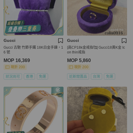
Gucci
Gucci
Gucci 古馳 竹節手鐲 18K白金手鍊，1
[高CP18k金戒指🥰] Gucci18黃K金 Ic
6 號
on thin戒指
MOP 16,369
MOP 5,860
現折 200
現折 200
狀況尚可
香港
免運
近新閒置品
台灣
免運