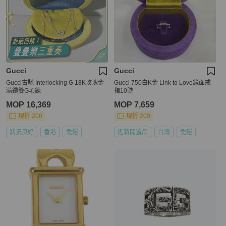
Gucci
Gucci
Gucci古馳 Interlocking G 18K玫瑰金
Gucci 750白K金 Link to Love鏡面戒
滿鑽雙G項鍊
指10號
MOP 16,369
MOP 7,659
現折 200
現折 200
狀況良好
香港
免運
近新閒置品
台灣
免運