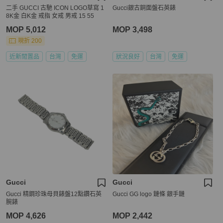
二手 GUCCI 古馳 ICON LOGO草寫 1
Gucci銀古銅面盤石英錶
8K金 白K金 戒指 女戒 男戒 15 55
MOP 5,012
MOP 3,498
現折 200
近新閒置品
台灣
免運
狀況良好
台灣
免運
Gucci
Gucci
Gucci 精鋼珍珠母貝錶盤12點鑽石英
Gucci GG logo 鏈條 銀手鏈
腕錶
MOP 4,626
MOP 2,442