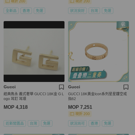
現折 200
現折 200
全新品
香港
免運
狀況良好
台灣
免運
Gucci
Gucci
經典雋永 義式奢華 GUCCI 18K金 G L
GUCCI 18K黃金Icon系列星星鏤空戒
ogo 耳釘 耳環
指62
MOP 4,318
MOP 7,251
現折 200
近新閒置品
台灣
免運
狀況尚可
香港
免運