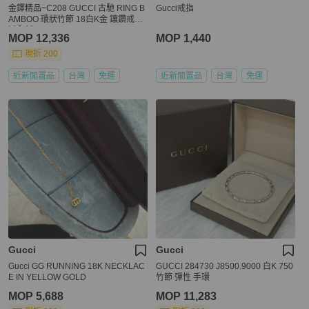
金鐸精品~C208 GUCCI 古馳 RING B
Gucci戒指
AMBOO 環狀竹節 18白K金 鑲鑽戒指
近全新品
MOP 12,336
MOP 1,440
現折 200
近新閒置品
台灣
免運
近新閒置品
台灣
免運
Gucci
Gucci
Gucci GG RUNNING 18K NECKLAC
GUCCI 284730 J8500.9000 白K 750
E IN YELLOW GOLD
竹節 彈性 手環
MOP 5,688
MOP 11,283