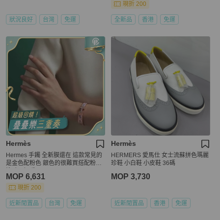
現折 200
狀況良好
台灣
免運
全新品
香港
免運
Hermès
Hermès
Hermes 手鐲 全新膜還在 這款常見的
HERMERS 愛馬仕 女士流蘇拼色瑪麗
是金色配粉色 銀色的很難買搭配粉色
珍鞋 小白鞋 小皮鞋 36碼
塗鴉更好看
MOP 6,631
MOP 3,730
現折 200
近新閒置品
台灣
免運
近新閒置品
香港
免運