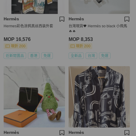
Hermès
Hermès
Hermes彩色涂鸦真丝西装外套
台灣現貨🖤 Hermès so black 小飛馬
🔥🔥
MOP 16,576
MOP 8,353
現折 200
現折 200
近新閒置品
香港
免運
全新品
台灣
免運
Hermès
Hermès