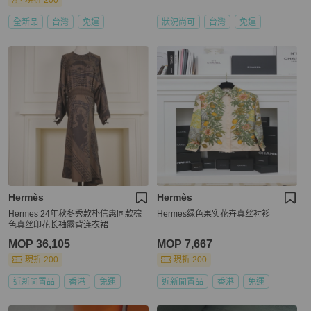
現折 200
全新品
台灣
免運
狀況尚可
台灣
免運
Hermès
Hermès
Hermes 24年秋冬秀款朴信惠同款棕
Hermes绿色果实花卉真丝衬衫
色真丝印花长袖露背连衣裙
MOP 36,105
MOP 7,667
現折 200
現折 200
近新閒置品
香港
免運
近新閒置品
香港
免運