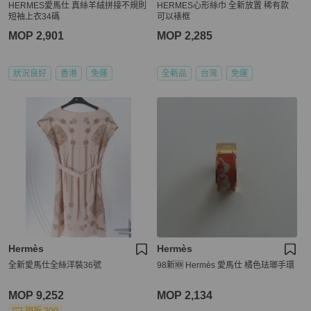
HERMES愛馬仕 真絲羊絨拼接不規則
HERMES心形絲巾 全新放置 稀有款
短袖上衣34碼
可以裱框
MOP 2,901
MOP 2,285
狀況良好
香港
免運
全新品
台灣
免運
Hermès
Hermès
全新愛馬仕全絲洋裝36號
98新🆕 Hermès 愛馬仕 橘色珐瑯手環
MOP 9,252
MOP 2,134