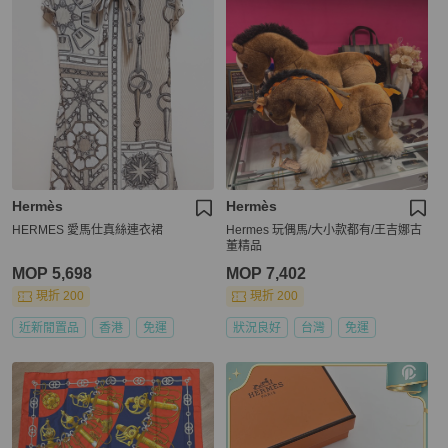
Hermès
Hermès
HERMES 愛馬仕真絲連衣裙
Hermes 玩偶馬/大小款都有/王吉娜古
董精品
MOP 5,698
MOP 7,402
現折 200
現折 200
近新閒置品
香港
免運
狀況良好
台灣
免運