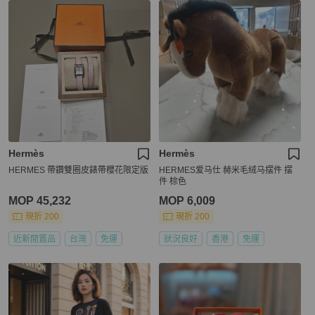
Hermès
Hermès
HERMES 帶鑽雙圈皮錶帶櫻花限定版
HERMES爱马仕 赫米毛绒马摆件 摆
件 棕色
MOP 45,232
MOP 6,009
現折 200
現折 200
近新閒置品
台灣
免運
狀況良好
香港
免運