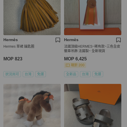
Hermès
Hermès
Hermes 草裙 鑰匙圈
法國頂級HERMES~稀有款~三色全皮
徽章吊飾 法國製~ 全新現貨
MOP 823
MOP 6,425
現折 200
狀況尚可
台灣
免運
全新品
台灣
免運