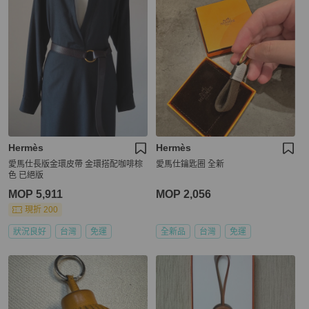
Hermès
Hermès
愛馬仕長版金環皮帶 金環搭配咖啡棕
愛馬仕鑰匙圈 全新
色 已絕版
MOP 5,911
MOP 2,056
現折 200
狀況良好
台灣
免運
全新品
台灣
免運