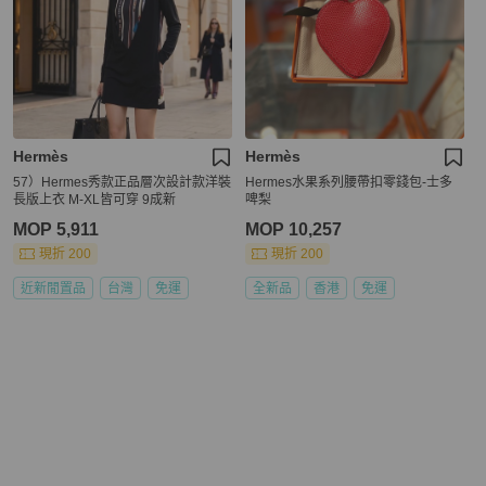
Hermès
Hermès
57）Hermes秀款正品層次設計款洋裝
Hermes水果系列腰帶扣零錢包-士多
長版上衣 M-XL皆可穿 9成新
啤梨
MOP 5,911
MOP 10,257
現折 200
現折 200
近新閒置品
台灣
免運
全新品
香港
免運