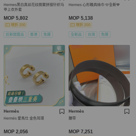
Hermes黑白真丝花纹图案拼接针织马
Hermes 心形輓具絲巾 🩵全新💙
甲上衣外套
MOP 5,802
MOP 5,138
現折 200
現折 200
近新閒置品
香港
免運
全新品
台灣
免運
Hermès
Hermès
Hermès 愛馬仕 金色耳環
腰带
MOP 2,056
MOP 7,251