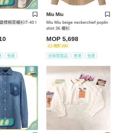
Miu Miu
 徽標棉質襯衫IT-40 I
Miu Miu beige neckerchief poplin
shirt 36 襯衫
10
MOP 5,698
現折 200
港
免運
近新閒置品
香港
免運