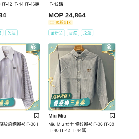
0 IT-42 IT-44 IT-46碼
IT-42碼
34
MOP 24,864
現折 518
港
免運
全新品
香港
免運
Miu Miu
 條紋府綢襯衫IT-38 I
Miu Miu 女士 條紋襯衫IT-36 IT-38
IT-40 IT-42 IT-44碼