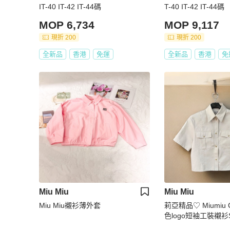
IT-40 IT-42 IT-44碼
T-40 IT-42 IT-44碼
MOP 6,734
MOP 9,117
現折 200
現折 200
全新品
香港
免運
全新品
香港
免
Miu Miu
Miu Miu
Miu Miu襯衫薄外套
莉亞精品♡ Miumiu 
色logo短袖工裝襯衫