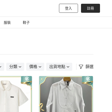
登入
註冊
服裝
鞋子
分類
價格
出貨地點
篩選