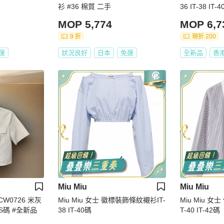
衫 #36 棉質 二手
36 IT-38 IT-4
MOP 5,774
MOP 6,7
9 折
現折 200
運
狀況良好
日本
免運
全新品
香
Miu Miu
Miu Miu
CW0726 米灰
Miu Miu 女士 徽標裝飾條紋襯衫IT-
Miu Miu 女士
S碼 #全新品
38 IT-40碼
T-40 IT-42碼