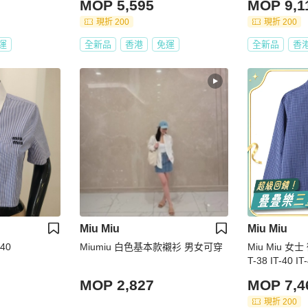
MOP 5,595
MOP 9,1
現折 200
現折 200
運
全新品
香港
免運
全新品
香
Miu Miu
Miu Miu
40
Miumiu 白色基本款襯衫 男女可穿
Miu Miu 女士
T-38 IT-40 IT
MOP 2,827
MOP 7,4
現折 200