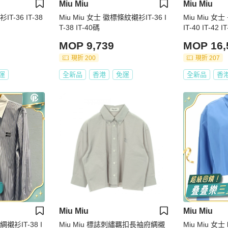
Miu Miu
Miu Miu
IT-36 IT-38
Miu Miu 女士 徽標條紋襯衫IT-36 I
Miu Miu 女士
T-38 IT-40碼
IT-40 IT-42 I
MOP 9,739
MOP 16,
現折 200
現折 207
運
全新品
香港
免運
全新品
香
Miu Miu
Miu Miu
綢襯衫IT-38 I
Miu Miu 標誌刺繡羈扣長袖府綢襯
Miu Miu 女