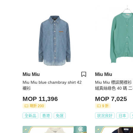
Miu Miu
Miu Miu
Miu Miu blue chambray shirt 42
Miu Miu 標誌開襟衫
襯衫
絨真絲綠色 40 碼 
MOP 11,396
MOP 7,025
現折 200
9 折
全新品
香港
免運
狀況良好
日本