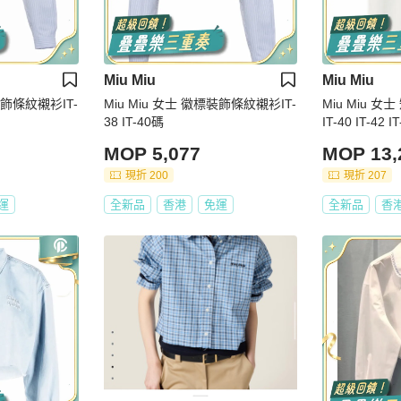
Miu Miu
Miu Miu
裝飾條紋襯衫IT-
Miu Miu 女士 徽標裝飾條紋襯衫IT-
Miu Miu 女士
38 IT-40碼
IT-40 IT-42 IT
MOP 5,077
MOP 13,
現折 200
現折 207
運
全新品
香港
免運
全新品
香