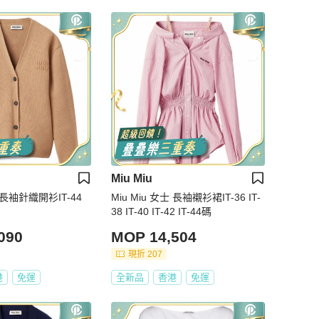
Miu Miu
士 長袖針織開衫IT-44
Miu Miu 女士 長袖襯衫裙IT-36 IT-
38 IT-40 IT-42 IT-44碼
090
MOP 14,504
現折 207
港
免運
全新品
香港
免運