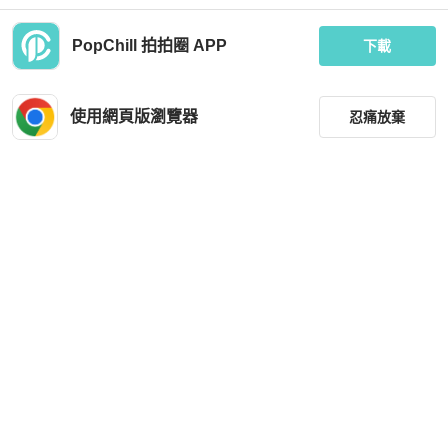
帽 平頂帽
MOP 2,519
PopChill 拍拍圈 APP
下載
全新品
台灣
免運
使用網頁版瀏覽器
忍痛放棄
篩選
重設
品牌
分類
尺寸
價格