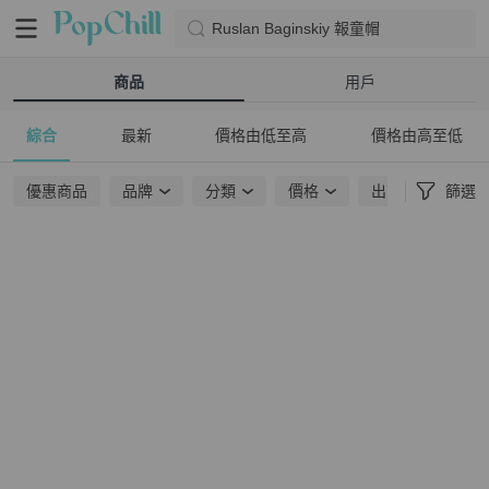
Ruslan Baginskiy 報童帽
商品
用戶
綜合
最新
價格由低至高
價格由高至低
優惠商品
品牌
分類
價格
出貨地點
篩選